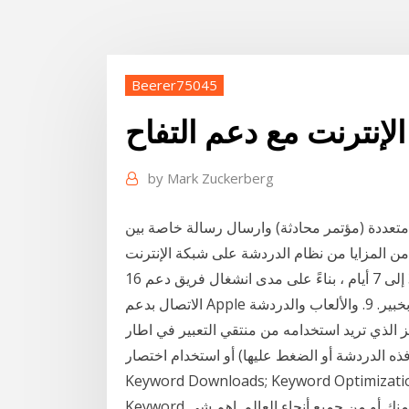
Beerer75045
لإنترنت مع دعم التفاح
by
Mark Zuckerberg
متعددة (مؤتمر محادثة) وارسال رسالة خاصة بين
16 تشرين الأول (أكتوبر) 2019 ستتلقى إجابة خلال 3 إلى 7 أيام ، بناءً على مدى انشغال فريق دعم Apple.
الاتصال بدعم Apple لبدء طلب الدعم الخاص بك عبر الإنترنت والاتصال بخبير. 9. والألعاب والدردشة
ز الذي تريد استخدامه من منتقي التعبير في اطار
فذه الدردشة أو الضغط عليها) أو استخدام اختصار
Keyword Downloads; Keyword Optimizatio
Keyword الدردشة الصوتية والإستمتاع بالألعاب مع الآخرين القريبين منك أو من جميع أنحاء العالم. اهم شي