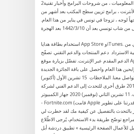
2‏‏/11‏‏/1431 بعد الهجرة مدونة تهتم بكل ما هو جديد في عالم المعلوميات ، من شروحات البرامج وأخبار تقنية
لأنترنت ، برامج تزيين سطح المكتب بعد أشهر من
هاً لوجه ، تزوجا في تونس في يناير من هذا العام.
استخدام بطاقة هدايا App Store وiTunes. استخدم بطاقات الهدايا لكي تشتري من Apple التطبيقات
ة الاسترداد‏ دعم المنتجات والدعم التقني. تصفّح
الدعم المقدم عبر الإنترنت. تفضّل بزيارة موقع Apple Support للحصول على إجابات سريعة وأدلة استخدام
بحين هذا العام واحصل على باقة الجائزة الجديدة
الرقمية بالكامل. حمّل الآن. الملاحظات والدعم الفني والتواصل معنا. الملاحظات 15 تشرين الأول (أكتوبر)
2019 طرق أخرى للتحدث إلى الدعم الفني لشركة Apple في روسيا سأفكر في هذه المقالة في الطريقة
الأسرع والأكثر فعالية للاتصال - الدردشة عبر الإنترنت. 11 تشرين الثاني (نوفمبر) 2020 جهاز الكمبيوتر/Mac
- Fortnite.com (قامت Apple بإنهاء قدرتنا على تطوير Fortnite لـMac. يرجى إرسال جميع تقارير اللاعبين
ر بالتحدث بالتفصيل عن كيفية مك لقد خطرت لي
راجع توضّح طريقة بدء الاستخدام، يُرجى الاطّلاع
أبل للأعمال الصفحة الرئيسية » تطبيق دردشة أبل