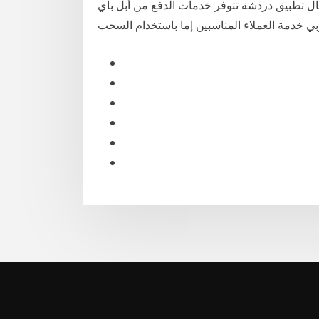
بيق دردشة تتوفر خدمات الدفع من أبل باي Apple Pay في مناطق ودول مختلفة مثل الولايات
وبي خدمة العملاء المناسبين إما باستخدام السحب