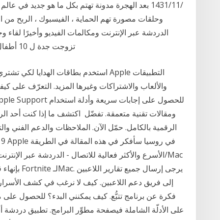
وحلقات مصورة تهم الحماية ، الفيسبوك ، الربح من ا
الدردشة عبر الإنترنت ومكالمات الفيديو وأخيرًا لقاء وج
تزوجت جدة ل 10 أطفال من شاب تونسي بعد أن 10‏‏/3‏‏/1442 بعد الهجرة
والألعاب والاشتراكات وغيرها المزيد. التعرّف على كيفي
ومقالات تقنية متعمقة. تفضّل اكتشف ما إذا كنت أحد الرا
إلى فريق دعم اللاعبين. كيف لا نرغب في كشف الأسرا
فكرة عن برنامج تتبُّع. كيف يمكنني البدء؟ للحصول على م
على الأدلّة الشاملة فيصفحة مطوِّر البرامج. تطبيق دردشة 