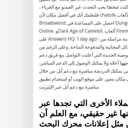
كنت شخصًا يحب التحدث عبر الفيديو مع الغرباء ،
فلنعلمك أنك في أفضل مكان لأن chatolk إليك كيفية الحصول على المساعدة في هذه الألعاب:
Broadsword. احصل على المساعدة في Dungeon Keeper، وHeroes of Dragon Age، وUltima
Online، وDark Age of Camelot. ألعاب Firemonkeys. احصل على المساعدة من دعم Firemonkeys أو
على Answers HQ. 1 day ago · إذا كنت تتطلع إلى التخلص من واتس آب للحصول على خدمة مراسلة من
ل المجانية والمدفوعة المتاحة. وعلى الرغم من
لجديدة التي أعلنت التواصل مع فريق دعم Facebook
اجهها أعلاه ولا يمكنك الوصول إلى الدعم المباشر،
ني. يمكنك الدردشة مباشرة مع دعم آبل من خلال
 معين على موقع الويب أو استخدام تطبيق Apple Support، وإليك الطريقة. التواصل
مباشرة مع دعم آبل عبر الإنترنت
ملاء الأخرى التي تجدها عبر
ها غير حقيقي، مع العلم أن
مثل إعلانات محرك البحث