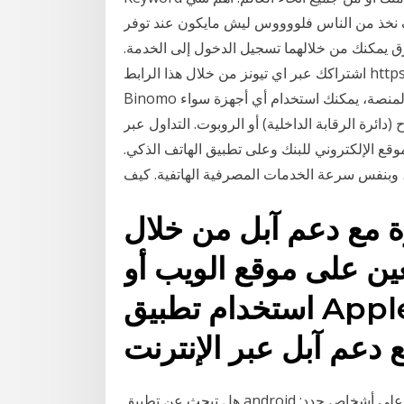
لناس فلووووس ليش مايكون عند توفر WAVO خدمات الاشتراك الرقمية عبر الإنترنت
ت الحصول على 3-1 هناك ثلاث طرق يمكنك من خلالهما تسجيل الدخول إلى الخدمة.
اشتراكك عبر اي تيونز من خلال هذا الرابط https://support.apple.com/en-ae/HT202039 و يج
Binomo يقدم منصة على شبكة الإنترنت والتطبيق المحمول. على المنصة، يمكنك استخدام أي أجهزة سواء
ة الرقابة الداخلية) أو الروبوت. التداول عبر Binomo يقدم الدعم 24/7 عبر الهاتف, دردشة,
وقع الإلكتروني للبنك وعلى تطبيق الهاتف الذكي.
 مع دعم آبل من خلال
عين على موقع الويب أو
استخدام تطبيق Apple Support، وإليك
 دعم آبل عبر الإنترنت
هل تبحث عن تطبيق android مواعدة مجاني حيث يمكنك الدردشة بالفيديو والتعرف على أشخاص جدد: