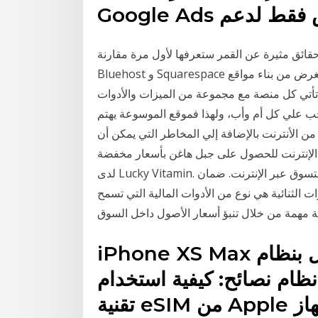
مخصص فقط لدعم
حقائق مثيرة عن القمر ستعرفها لأول مرة مقارنة
Bluehost و Squarespace هي نفسها مقارنة البرتقال مع التفاح. كلاهما يخدم نفس الغرض من بناء مواقع
ً. تأتي كل منصة مع مجموعة من الميزات والأدوات
اجب علي كل أم وأب، ولهذا فموقع الموسوعة يهتم
من الأنترنت بالإضافة إلي المخاطر التي يمكن أن
ر الإنترنت للحصول على جبل هاغن بأسعار مخفضة
لدى Lucky Vitamin. حفظ على جبل هاغن ، منتجات الصحة والعافية. تأمين التسوق عبر الإنترنت. ضمان
رات الثنائية هي نوع من الأدوات المالية التي تسمح
iPhone XS Max يعمل بنظام iOS 12.2 انتهت مرحلة
نظام نصائح: كيفية استخدام
تقنية eSIM من Apple في جهاز iPhone XR أو iPhone