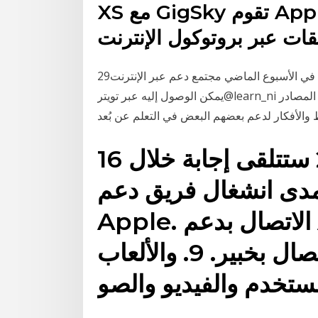
XS مع GigSky تقوم Apple بسحب عناوين مكررة من
قات عبر بروتوكول الإنترنت
29‏‏/2‏‏/1442 بعد الهجرة أسست مدارس في أيرلندا الشمالية في الأسبوع الماضي مجتمع دعم عبر الإنترنت
يمكن الوصول إليه عبر تويتر@learn_ni يضيف مديرو المدارس والمعلمون يوميًا مجموعةً من المصادر
16 تشرين الأول (أكتوبر) 2019 ستتلقى إجابة خلال
ً على مدى انشغال فريق دعم
Apple. الاتصال بدعم Apple لبدء طلب الدعم
الخاص بك عبر الإنترنت والاتصال بخبير. 9. والألعاب
مستخدم والفيديو والصو