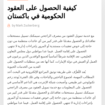
كيفية الحصول على العقود
الحكومية في باكستان
by
Mark Zuckerberg
مع خدمة تمويل العقود من مصرف الراجحي سيمكنك تسييل مستحقات
تعاقداتك و الحصول مقدمًا على قدر كبير من أي عائدات منتظمة من دون
حاجة إلى خوض تعقيدات مستندية أو المرور بإجراءات إدارية لا تنتهي.
الحصول على إقامة العمل . فيما عدا مواطني دول مجلس التعاون
الخليجي، تعد الإقامة شرطاً أساسياً لجميع الوافدين الذين يرغبون في
العمل أو العيش في دولة الإمارات، كما أنها تعد من متطلبات الحصول على
العديد من الخدمات الحيوية
يُعد التَّعرُّف على طريقة توثيق المراجع الإلكترونية في البحث أحد
المطالب المهمة، لجموع الباحثين والباحثات، وفي تلك الفترة يُوجد زخم
تكنولوجي غير طبيعي، وأصبحت شبكة الإنترنت هي الداعم الأساسي في
الحصول على المعلومات مع خدمة تمويل العقود من مصرف الراجحي
سيمكنك تسييل مستحقات تعاقداتك و الحصول مقدمًا على قدر كبير من
أي عائدات منتظمة من دون حاجة إلى خوض تعقيدات مستندية أو المرور
بإجراءات إدارية لا تنتهي. الحصول على إقامة العمل . فيما عدا مواطني