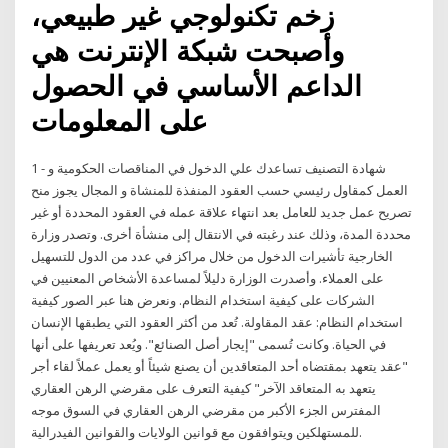
زخم تكنولوجي غير طبيعي،
وأصبحت شبكة الإنترنت هي
الداعم الأساسي في الحصول
على المعلومات
1 - شهادة التصنيف تساعدك علي الدخول في المناقصات الحكومية و
العمل كمقاول رئيسي حسب العقود المنفذة للمنشاة و المجال يجوز منح
تصريح عمل جديد للعامل بعد انتهاء علاقة عمله في العقود المحددة أو غير
محددة المدة، وذلك عند رغبته في الانتقال إلى منشأة أخرى. وتصدر وزارة
الخارجية تأشيرات الدخول من خلال مراكز في عدد من الدول للتسهيل
على العملاء. وأصدرت الوزارة دليلاً لمساعدة الأشخاص المعنيين في
الشركات على كيفية استخدام النظام. ونعرض هنا عبر الصور كيفية
استخدام النظام: عقد المقاولة. تُعد من أكثر العقود التي يطبقها الإنسان
في الحياة. وكانت تُسمى "إيجار أصل الصنائع". ويُعد تعريفها على أنها
"عقد يتعهد بمقتضاه أحد المتعاقدين أن يصنع شيئاً أو يعمل عملاً لقاء أجر
يتعهد به المتعاقد الآخر" كيفية التعرف على مقرضي الرهن العقاري
المفترس الجزء الأكبر من مقرضي الرهن العقاري في السوق موجه
للمستهلكين ويتوافقون مع قوانين الولايات والقوانين الفيدرالية.