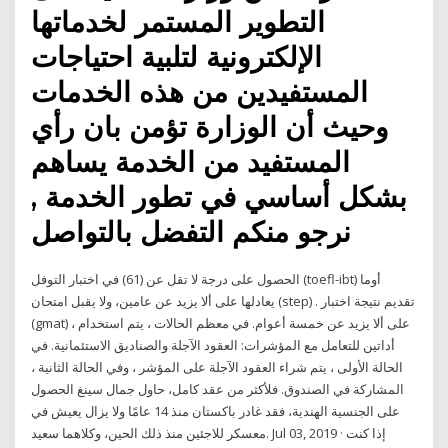
التطوير المستمر لخدماتها
الإلكترونية لتلبية احتياجات
المستفيدين من هذه الخدمات
وحيث أن الوزارة تؤمن بان رأي
المستفيد من الخدمة يساهم
بشكل أساسي في تطور الخدمة ,
نرجو منكم التفضل بالتواصل
الحصول على درجة لا تقل عن (61) في اختبار التوفل (toefl-ibt) أوما
يعادلها على ألا يزيد عن عامين، ولا يقبل امتحان (step) . تقديم نتيجة اختبار
(gmat) ، على ألا يزيد عن خمسة أعوام. في معظم الحالات ، يتم استخدام
أداتين للتعامل مع المؤشرات: العقود الآجلة والصناديق الاستئمانية. في
الحالة الأولى ، يتم شراء العقود الآجلة على المؤشر ، وفي الحالة الثانية ،
المشاركة في الصندوق. فلأكثر من عقد كامل، حاول جمال سينغ الحصول
على الجنسية الهندية، فقد غادر باكستان منذ 14 عامًا ولا يزال يعيش في
معسكر للاجئين منذ ذلك الحين، وكلاهما سعيد. Jul 03, 2019 · إذا كنت