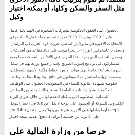
مثل السفر والسكن وكلها، أو يمكنه اختيار
وكيل
الحصول على العقود الحكومية للشركات الصغيرة في الهند دليل كامل
يناير 3, 2020 يونيو 22, 2020 نموذج تسليم خطة عمل القالب وفي
الانتخابات الأخيرة في مايو/أيار الماضي تعززت قوة الحزب في البرلمان،
وحصل بزعامة رئس الوزراء ناريندرا مودي على 303 مقاعد من أصل 542،
وحصل التحالف الذي يقوده هذا الحزب على 65% من المقاعد، مما يقوم
المشاركون في برنامج إسوب الصريح بإصدار جميع توزيعاتهم في شكل
أسهم الشركة الخاصة بهم. فوائد إوبس . خطط ملكية الأسهم للموظفين
مصممة لزيادة استثمارات الموظفين في نتائج إيجابية للمنظمة. وظائف
حكومية بشهادة الثانوية للنساء في السعودية، الحصول على الوظائف
الحكومية بشهادة الثانوية العامة للنساء، هناك العديد من الوظائف
النسائية المطلوبة التي يمكنكِ التقدم لها من خلال عنوان البريد
الإلكتروني للشركة أو الحصول على درجة لا تقل عن (61) في اختبار التوفل
(toefl-ibt) أوما يعادلها على ألا يزيد عن عامين، ولا يقبل امتحان (step) .
تقديم نتيجة اختبار (gmat) ، على ألا يزيد عن خمسة أعوام.
حرصا من وزارة المالية على