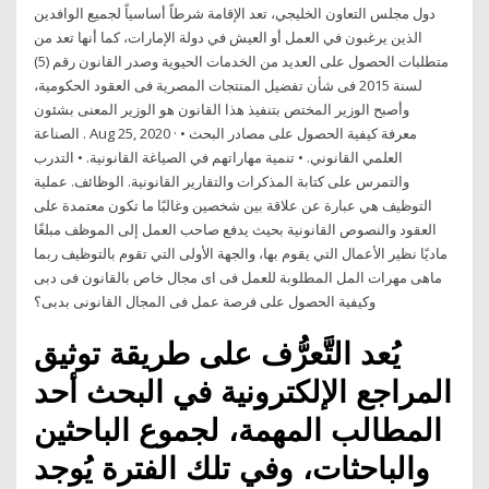
دول مجلس التعاون الخليجي، تعد الإقامة شرطاً أساسياً لجميع الوافدين
الذين يرغبون في العمل أو العيش في دولة الإمارات، كما أنها تعد من
متطلبات الحصول على العديد من الخدمات الحيوية وصدر القانون رقم (5)
لسنة 2015 فى شأن تفضيل المنتجات المصرية فى العقود الحكومية،
وأصبح الوزير المختص بتنفيذ هذا القانون هو الوزير المعنى بشئون
الصناعة . Aug 25, 2020 · • معرفة كيفية الحصول على مصادر البحث
العلمي القانوني. • تنمية مهاراتهم في الصياغة القانونية. • التدرب
والتمرس على كتابة المذكرات والتقارير القانونية. الوظائف. عملية
التوظيف هي عبارة عن علاقة بين شخصين وغالبًا ما تكون معتمدة على
العقود والنصوص القانونية بحيث يدفع صاحب العمل إلى الموظف مبلغًا
ماديًا نظير الأعمال التي يقوم بها، والجهة الأولى التي تقوم بالتوظيف ربما
ماهى مهرات المل المطلوبة للعمل فى اى مجال خاص بالقانون فى دبى
وكيفية الحصول على فرصة عمل فى المجال القانونى بدبى؟
يُعد التَّعرُّف على طريقة توثيق
المراجع الإلكترونية في البحث أحد
المطالب المهمة، لجموع الباحثين
والباحثات، وفي تلك الفترة يُوجد