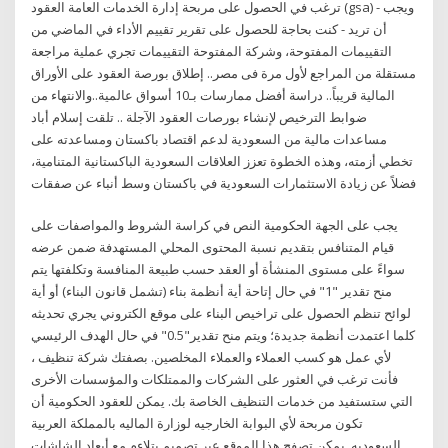
ترغب في الحصول على مربحة إدارة الخدمات العامة العقود (gsa) - ويجب
أن تريد - كنت بحاجة للحصول على تقرير تقييم الأداء في الماضي من
التقييمات المفتوحة، وشركة المفتوحة التقييمات تجري عملية مراجعة
مستقلة من المراجع لأول مرة فى مصر.. إطلاق بورصة العقود على الأوراق
المالية قريباً.. دراسة أفضل ممارسات بـ10 أسواق عالمية..والانتهاء من
ضوابط الترخيص لإنشاء بورصات العقود الآجلة .. تلقت إسلام أباد
مساعدات مالية من السعودية لدعم اقتصاد باكستان ومساعدته على
تخطي أزمته، وهذه الخطوة تعزز العلاقات السعودية الباكستانية المتنامية،
فضلاً عن زيادة الاستثمارات السعودية في باكستان وسط أنباء عن صفقات
يجب على الجهة الحكومية النص في كراسة الشروط والمواصفات على
قيام المتنافس بتقديم نسبة المحتوى المحلي المستهدفة ضمن عرضه
سواءً على مستوى المنشأة أو العقد حسب طبيعة المنافسة وتكلفتها يتم
منح تقدير "1" في حال إتاحة أية أنظمة بناء (تشمل قانون البناء) أو أية
لوائح تنظم الحصول على تراخيص البناء على موقع الكتروني يجري تحديثه
كلما اعتمدت أنظمة جديدة؛ ويتم منح تقدير"0.5" في حال الهدف الرئيسي
لأي عمل هو كسب العملاء والعملاء المخلصين. بصفتك شركة تنظيف ،
فأنت ترغب في العثور على الشركات والممتلكات والمؤسسات الأخرى
التي ستستفيد من خدمات التنظيف الخاصة بك. يمكن للعقود الحكومية أن
تكون مربحة لأي البوابة الخارجيه لوزارة الماليه بالمملكة العربية
السعوديه. يمكن تصفح هذا الموقع عبر تصميم يتلاءم مع أبعاد الشاشات