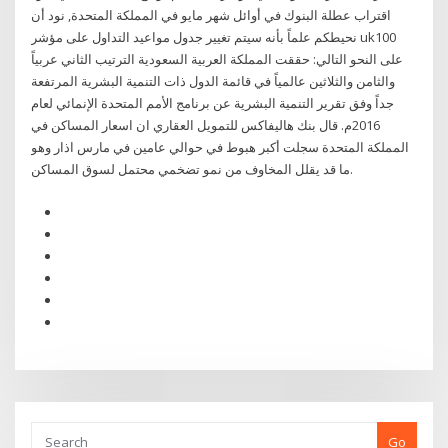
اقتراب عطلة البنوك في أوائل شهر مايو في المملكة المتحدة, نود أن
نحيطكم علماً بأنه سيتم تغيير جدول مواعيد التداول على مؤشر uk100
على النحو التالي: حققت المملكة العربية السعودية الترتيب الثاني عربياً
والثامن والثلاثين عالمياً في قائمة الدول ذات التنمية البشرية المرتفعة
جداً وفق تقرير التنمية البشرية عن برنامج الأمم المتحدة الإنمائي لعام
2016م. قال بنك هاليفاكس للتمويل العقاري ان اسعار المساكن في
المملكة المتحدة سجلت أكبر هبوط في حوالي عامين في مارس اذار وهو
ما قد يقلل المخاوف من نمو تضخمي محتمل لسوق المساكن.
Go