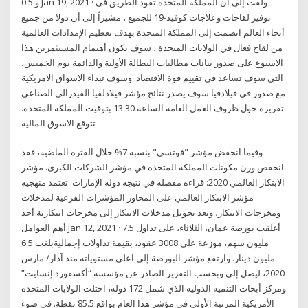
و 0.5 Jan 19, 2021 · ولفت إلى أن المملكة المتحدة تقود الطريق فى
توفير لقاحات وعلاجات كوفيد-19 للجميع ، مشيراً إلى أن دولا من جميع
أنحاء العالم انضمت إلى المملكة المتحدة بهدف تعظيم الإمدادات العالمية
من لقاح فعال في الولايات المتحدة ، سوف يكون أهتمام المستثمرين هذا
الاسبوع على صدور بيانات مطالبات البطالة الأولية والدائمة يوم الخميس،
التي سوف تساعد في تقييم قوة الاقتصاد. وسوف تبداء الاسواق الامريكية
مع صدور في فيلادفيا سوف يصدر نتائج مؤشر فيلادلفيا الفيدرالي الصناعي
تقريره حول ظروف العمل العامة الساعة 13:30 بتوقيت المملكة المتحدة.
تتوقع الاسوق المالية
وفيما انخفض مؤشر "فوتسي" بنسبة 7% خلال الفترة الماضية، فقد
انخفض وزن مكونات المملكة المتحدة في مؤشر الشركات الكبرى. مؤشر
الابتكار العالمي 2020: قراءة مفصلة في نتيجة دولة الإمارات. تعتمد منهجية
مؤشر الابتكار العالمي على المحاور المؤشرات الفرعية لمدخلات
ومخرجات الابتكار، ويعد تحويل مدخلات الابتكار إلى مخرجات ابتكارية أحد
أهم العوامل Jan 12, 2021 · أغلقت بورصة عمان، الثلاثاء، على تداول 7.5
مليون سهم، موزعة على 3008 عقود، بقيمة تداولات إجماليةبلغت 6.5
مليون دينار. وارتفع مؤشر البورصة إلى اعلى مستوياته منذ آذار/ مارس
2020، ليصل إلى وبحسب التقرير الصادر عن مؤسسة “أكسفورد إنسايت”
ومركز أبحاث التنمية الدولية الذي شمل 172 دولة، احتلت الولايات المتحدة
الأمريكية المرتبة الأولى في مؤشر هذا العام بواقع 85.5 نقطة. في ضوء