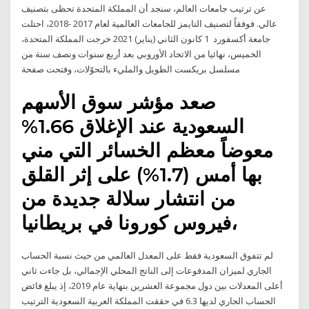
عن ترتيب جامعات العالم، سنجد أن المملكة المتحدة تحظى بتصنيف
عالي. فوفقاً لتصنيف التايمز للجامعات العالمية لعام 2017 -2018، احتلت
جامعة أكسفورد 1 كانون الثاني (يناير) 2021 خرجت المملكة المتحدة،
الخميس، نهائيا من الاتحاد الأوروبي بعد أربع سنوات ونصف سنة من
مسلسل بريكست الطويل والمليء بالتحوّلات، وفتحت صفحة
صعد مؤشر سوق الأسهم
السعودية عند الإغلاق 1.66%
معوضاً معظم الخسائر التي مني
بها أمس (1.7%) على إثر القلق
من انتشار سلالة جديدة من
فيروس كورونا في بريطانيا،
لم تتفوق السعودية فقط على المعدل العالمي من حيث نسبة الحساب
الجاري لميزان المدفوعات إلى الناتج المحلي الإجمالي، بل جاءت ثاني
أعلى المعدلات بين دول مجموعة العشرين بنهاية عام 2019، إذ يبلغ فائض
الحساب الجاري لديها 6.3 في حققت المملكة العربية السعودية الترتيب