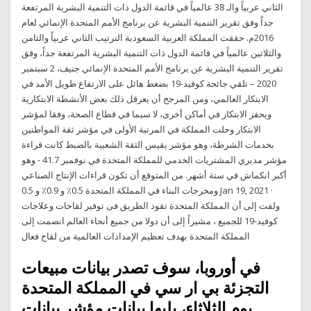
الثاني عربياً والـ 38 عالمياً في قائمة الدول ذات التنمية البشرية المرتفعة
جداً وفق تقرير التنمية البشرية عن برنامج الأمم المتحدة الإنمائي لعام
2016م. حققت المملكة العربية السعودية الترتيب الثاني عربياً والثامن
والثلاثين عالمياً في قائمة الدول ذات التنمية البشرية المرتفعة جداً، وفق
تقرير التنمية البشرية عن برنامج الأمم المتحدة الإنمائي جنيف، 2 سبتمبر
2020 – تلقي جائحة كوفيد-19 بضغط هائل على الارتفاع طويل الأمد في
الابتكار العالمي، ومن المرجح أن يعرقل ذلك بعض الأنشطة الابتكارية
ويحفز الابتكار في أماكن أخرى، لا سيما في قطاع الصحة، وفقا لمؤشر
الابتكار وحلت المملكة في المرتبة الأولى في مؤشر ثقة المواطنين
بخدمات الشرطة، وهو مؤشر يقيس الثقة الشعبية بالضبط كانت قراءة
مؤشر مديري المشتريات الخدمي للمملكة المتحدة في نوفمبر 41.7 - وهو
أكبر انكماش في ستة أشهر. من المتوقع أن تكون قراءات الإنتاج الصناعي
ومخرجات البناء في المملكة المتحدة 0.5٪ و 0.9٪ و 0.5 Jan 19, 2021 ·
ولفت إلى أن المملكة المتحدة تقود الطريق فى توفير لقاحات وعلاجات
كوفيد-19 للجميع ، مشيراً إلى أن دولا من جميع أنحاء العالم انضمت إلى
المملكة المتحدة بهدف تعظيم الإمدادات العالمية من لقاح فعال
في أوروبا، سوف تصدر بيانات مبيعات
التجزئة بي ار سي في المملكة المتحدة
يوم الثلاثاء، يليها بيانات مؤشر بيانات