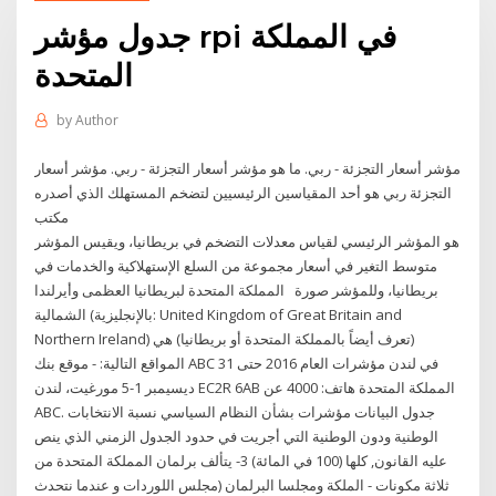
جدول مؤشر rpi في المملكة
المتحدة
by
Author
مؤشر أسعار التجزئة - ربي. ما هو مؤشر أسعار التجزئة - ربي. مؤشر أسعار
التجزئة ربي هو أحد المقياسين الرئيسيين لتضخم المستهلك الذي أصدره
مكتب
هو المؤشر الرئيسي لقياس معدلات التضخم في بريطانيا، ويقيس المؤشر
متوسط التغير في أسعار مجموعة من السلع الإستهلاكية والخدمات في
بريطانيا، وللمؤشر صورة المملكة المتحدة لبريطانيا العظمى وأيرلندا
الشمالية (بالإنجليزية: United Kingdom of Great Britain and
Northern Ireland)‏ (تعرف أيضاً بالمملكة المتحدة أو بريطانيا) هي
المواقع التالية: - موقع بنك ABC في لندن مؤشرات العام 2016 حتى 31
ديسيمبر 1-5 مورغيت، لندن EC2R 6AB المملكة المتحدة هاتف: 4000 عن
ABC. جدول البيانات مؤشرات بشأن النظام السياسي نسبة الانتخابات
الوطنية ودون الوطنية التي أجريت في حدود الجدول الزمني الذي ينص
عليه القانون, كلها (100 في المائة) 3- يتألف برلمان المملكة المتحدة من
ثلاثة مكونات - الملكة ومجلسا البرلمان (مجلس اللوردات و عندما نتحدث