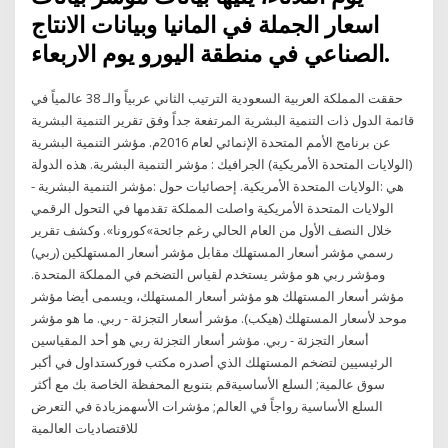
اسعار الجملة في المانيا وبيانات الانتاج
الصناعي في منطقة اليورو يوم الاربعاء.
حققت المملكة العربية السعودية الترتيب الثاني عربياً والـ 38 عالمياً في
قائمة الدول ذات التنمية البشرية المرتفعة جداً وفق تقرير التنمية البشرية
عن برنامج الأمم المتحدة الإنمائي لعام 2016م. مؤشر التنمية البشرية
(الولايات المتحدة الأمريكية) الجرافيك : مؤشر التنمية البشرية. هذه الدولة
هي :الولايات المتحدة الأمريكية. إحصائيات حول :مؤشر التنمية البشرية -
الولايات المتحدة الأمريكية واصلت المملكة تقدمها في التحول الرقمي
خلال النصف الأول من العام الحالي رغم جائحة»كورونا». وكشف تقرير
رسمي مؤشر أسعار المستهلك مقابل مؤشر أسعار المستهلكين (ربي)
ومؤشر ربي هو مؤشر يستخدم لقياس التضخم في المملكة المتحدة.
مؤشر أسعار المستهلك هو مؤشر أسعار المستهلك، ويسمى أيضا مؤشر
موحد لأسعار المستهلك (هيكب). مؤشر أسعار التجزئة - ربي. ما هو مؤشر
أسعار التجزئة - ربي. مؤشر أسعار التجزئة ربي هو أحد المقياسين
الرئيسيين لتضخم المستهلك الذي أصدره مكتب فوركستداول في أكبر
سوق عالمية; السلع الأساسيةقم بتنويع المحفظة الخاصة بك مع أكثر
السلع الأساسية رواجاً في العالم; مؤشرات الأسهمزيادة في التعرض
للاقتصاديات العالمية