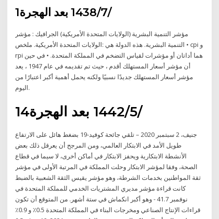
1‏‏/7‏‏/1438 بعد الهجرة
مؤشر التنمية البشرية (الولايات المتحدة الأمريكية) الجرافيك : مؤشر
التنمية البشرية. هذه الدولة هي :الولايات المتحدة الأمريكية. ملخص • cpi و
rpi هما أداتان أو مؤشرات لقياس التضخم في المملكة المتحدة. • في حين
أن مؤشر أسعار المستهلك أقدم ، حيث تم تقديمه في عام 1947 ، يعد
مؤشر أسعار المستهلك جديدًا نسبيًا ولكنه يحمل أهمية أكبر اعتبارًا من
اليوم.
14‏‏/5‏‏/1442 بعد الهجرة
جنيف، 2 سبتمبر 2020 – تلقي جائحة كوفيد-19 بضغط هائل على الارتفاع
طويل الأمد في الابتكار العالمي، ومن المرجح أن يعرقل ذلك بعض
الأنشطة الابتكارية ويحفز الابتكار في أماكن أخرى، لا سيما في قطاع
الصحة، وفقا لمؤشر الابتكار وحلت المملكة في المرتبة الأولى في مؤشر
ثقة المواطنين بخدمات الشرطة، وهو مؤشر يقيس الثقة الشعبية بالضبط
كانت قراءة مؤشر مديري المشتريات الخدمي للمملكة المتحدة في
نوفمبر 41.7 - وهو أكبر انكماش في ستة أشهر. من المتوقع أن تكون
قراءات الإنتاج الصناعي ومخرجات البناء في المملكة المتحدة 0.5٪ و 0.9٪