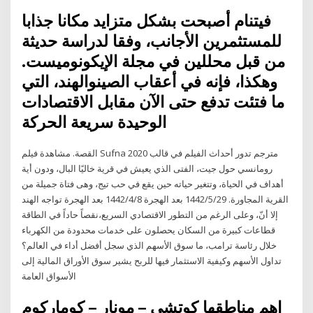
فيتنام أصبحت بشكل متزايد مكانا جذابا
للمستثمرين الأجانب، وفقا لدراسة حديثة
من قبل محللين في مجلة الإيكونوميست.
وهكذا، فإنه في أعقاب الصينوالهند، التي
ما فتئت تدفع حتى الآن مقابل الاقتصادات
الوحيدة سريعة الحركة
القصة. مشاهدة فيلم Sufna 2020 مترجم تدور أحداث الفيلم في قالب
رومانسي حول جيت، الفتى الذي يعيش في قرية خاليًا البال، ودون أية
أهداف في الحياة، وتتغير حياته حين يقع في حب تيج، وهى فتاة جميلة من
‬نقصاً‭ ‬حاداً‭ ‬في‭ ‬الطاقة،‭ ‬وعلى‭ ‬الرغم‭ ‬من‭ ‬التطور‭ ‬الاقتصادي‭ ‬السريع،‭ ‬إلا‭ ‬أنّ‭
‬قطاعات‭ ‬كبيرة‭ ‬من‭ ‬السكان‭ ‬يحصلون‭ ‬على‭ ‬خدمات‭ ‬محدودة‭ ‬من‭ ‬الكهرباء
خلال رئاسة ترامب، ما سوق الأسهم الذي سجل أفضل أداء في العالم؟
تداول الأسهم وكيفية الاستثمار فيها للربح يشير سوق الأوراق المالية إلى
الأسواق العامة
اهم مناطقها كوتشي – مونار – كوماركوم