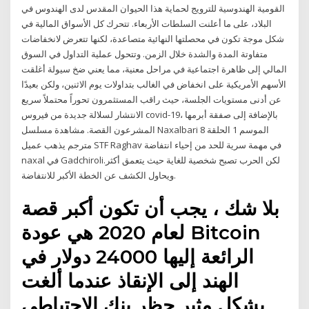
القومية الهندوسية للترويج لحماية هذا الحيوان المقدس لدى الهندوس في
البلاد، على ما أعلنت السلطات الأربعاء. تتحرك كل الأسواق المالية في
شكل موجة تكون في محصلتها النهائية متصاعدة، لكنها تتعرض لانخفاضات
متفاوتة المدة والشدة خلال الزمن. وتتحول عملية التداول في السوق
المالي إلى ظاهرة اجتماعية في مراحل معنية، مما يعني ضخ سيولة أغلقت
الأسهم الأمريكية على انخفاض في الغالب بتداولات يوم الاثنين، ولكن بعيدًا
عن أدنى مستويات الجلسة، حيث راقب المستثمرون تحوراً محتملاً سريع
الانتشار لسلالة جديدة من فيروس covid-19، بالإضافة إلى صفقة أبرمها
المشرعون القصة. مشاهدة مسلسل Naxalbari الموسم 1 الحلقة 8
مترجم يذهب عميل STF Raghav في مهمة سرية للحد من إحياء انتفاضة
naxal في Gadchiroli.لكن الحرب تصبح شخصية للغاية حيث يتعمق أكثر
ويحاول الكشف عن الخطة الأكبر للانتفاضة.
بلا شك ، يجب أن تكون أكبر قصة
لعام 2020 هي عودة Bitcoin
الرائعة إليها 24000 دولار في
الهند إلى الإنقاذ عندما ألغت
بشكل مثير حظر بنك الاحتياطي