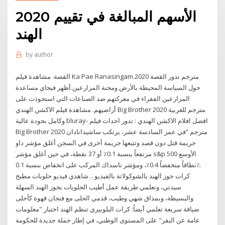
الأسهم المبالغة في تقييم 2020
الهند
by
author
القصة. مشاهدة فيلم Ka Pae Ranasingam 2020 مترجم تدور القصة
حول السياسة المحيطة بالأرض ومحنة المزارعين.أظهر فيجاي مساعدة
المزارعين الفقراء في معركتهم ضد الصناعات التي استحوذت على
أراضيهم. مشاهدة فيلم الاكشن الهندي Big Brother 2020 مترجم للعربية
وكامل بجودة عالية bluray- افضل افلام الاكشن الهندي : تدور احداث فيلم
Big Brother 2020 مترجم “في عمر السادسة عشر، يرتكب ساشيدانادان
جريمة قتل دون قصد وتتبعها جريمة أخرى في السجن أغلق مؤشر داو
مرتفعاً بنسبة 0.1٪ أو 37 نقطة، في حين أغلق مؤشر s&p 500 الأوسع
نطاقاً منخفضاً 0.4٪، ومؤشر ناسداك المركب على انخفاض بنسبة 0.1٪.
كرات جوز الهند بالشوكولاتة بالفيديو .. شاهدي فيديو حلويات مطبخ
سيدتي، وتعلمي طريقة عمل أطيب الحلويات بجوز الهند السهلة
والبسيطة، وبمذاق شهي وطيب، قدمي الحلى مع فنجان قهوة كأحلى
ضيافة سريعة تعلمي أيضاً: كرات البلوبيري تنظم الهند اختبار "معلومات
عامة عن البقر" على المستوى الوطني، في إطار حملة جديدة للحكومة