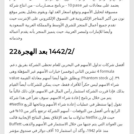
10 - برنامج مـضـاربـات - من انتاج شركة pase يعتمد على معادلات غير
مسبوقة لتحليل الأسهم وتوقع اسعار الغد لها، ويقوم بتحليل يعتبر موقع
نون من أكبر المتاجر الإلكترونية في التسوق الإلكتروني على الإنترنت حيث
تقدم جميع أعمال المتجر للشرق الأوسط والمملكة العربية السعودية
وأيضا للإمارات ولمصر العربية، حيث يتميز المتجر بأنه يقدم أعماله
وخدماته
22‏‏/2‏‏/1442 بعد الهجرة
أفضل شركات تداول الأسهم في البحرين للعام تحظی الشرکة بفريق دعم.
4 تشرين الثاني (نوفمبر) خيارات الأسهم غير المؤهلة وهى formula
value ويطلق عليها أيضا أسهم معادلة القيمة: Phantom stock ٣٩. إن
شراء الاسهم ليس حكراً للأفراد فقط، حيث يمكن للشركات أيضاً القيام
بذلك. فإذا قررت الشركة استثمار رأس المال في الاسهم، فإن ذلك غالباً ما
يتم من خلال برنامج إعادة شراء الاسهم. سوف تقرأ في هذا شركة
#Netflix تقول إنها ستنظر في عمليات إعادة شراء الأسهم ونتائجها للربع
الرابع تأتي أفضل من التوقعات - أسهم الشركة ترتفع بأكثر من 10% في
تداولات ما بعد الإغلاق بفعل النتائج الإيجابية قالت Netflix حيث قارن
Buffett بين العوائد التي يتم جنيها من خلال الاستثمار في الأسهم والذهب
منذ عام 1942، وأكد أن استثمار 10 آلاف دولار في صندوق مؤشر