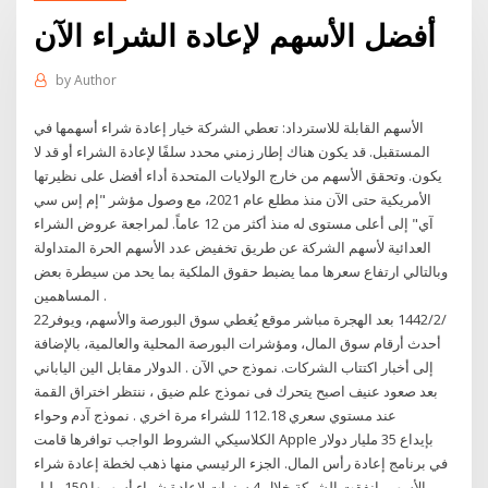
أفضل الأسهم لإعادة الشراء الآن
by
Author
الأسهم القابلة للاسترداد: تعطي الشركة خيار إعادة شراء أسهمها في
المستقبل. قد يكون هناك إطار زمني محدد سلفًا لإعادة الشراء أو قد لا
يكون. وتحقق الأسهم من خارج الولايات المتحدة أداء أفضل على نظيرتها
الأمريكية حتى الآن منذ مطلع عام 2021، مع وصول مؤشر "إم إس سي
آي" إلى أعلى مستوى له منذ أكثر من 12 عاماً. لمراجعة عروض الشراء
العدائية لأسهم الشركة عن طريق تخفيض عدد الأسهم الحرة المتداولة
وبالتالي ارتفاع سعرها مما يضبط حقوق الملكية بما يحد من سيطرة بعض
المساهمين .
22‏‏/2‏‏/1442 بعد الهجرة مباشر موقع يُغطي سوق البورصة والأسهم، ويوفر
أحدث أرقام سوق المال، ومؤشرات البورصة المحلية والعالمية، بالإضافة
إلى أخبار اكتتاب الشركات. نموذج حي الآن . الدولار مقابل الين الياباني
بعد صعود عنيف اصبح يتحرك فى نموذج علم ضيق ، ننتظر اختراق القمة
عند مستوي سعري 112.18 للشراء مرة اخري . نموذج آدم وحواء
الكلاسيكي الشروط الواجب توافرها قامت Apple بإيداع 35 مليار دولار
في برنامج إعادة رأس المال. الجزء الرئيسي منها ذهب لخطة إعادة شراء
الأسهم. انفقت الشركة خلال 4 سنوات لإعادة شراء أسهمها 150 مليار