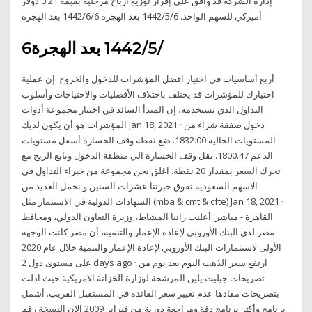
إدارة الشركة قد وافق على إقرار توزيع أرباح مرحلية بقيمة 0.21 دولار
أميركي للسهم الواحد. 6‏‏/5‏‏/1442 بعد الهجرة 6‏‏/6‏‏/1442 بعد الهجرة
6‏‏/5‏‏/1442 بعد الهجرة
أربع أساسيات في اختيار افضل المؤشرات للدخول والخروج. إن عملية
اختيارك للمؤشرات قد يختلف باختلاف الأفضليات والاحتياجات وأسلوب
التداول الذي تستخدمه، إن المبدأ السائد في اختيار مجموعة أدوات
المؤشرات هو أن يكون لديك Jan 18, 2021 · دخول صفقة شراء من
المستويات الحالية 1832.00. ضع نقطة وقف الخسارة أسفل مستويات
الدعم 1800.47. نقل وقف الخسارة الي منطقة الدخول وتابع الربح مع
تحرك السعر بمقدار 20 نقطة. اغلق نحن مجموعة من خبراء التداول في
الاسهم السعودية تفوق خبرتنا عشرات السنين و نحمل العديد من
الشهادات الدولية في الاستثمار مثل (mba & cmt & cfte) Jan 18, 2021 ·
القاهرة - مباشر: أعلنت رانيا المشاط، وزيرة التعاون الدولي، ومحافظ
مصر لدى البنك الأوروبي لإعادة الإعمار والتنمية، أن مصر كانت الوجهة
الأولى لاستثمارات البنك الأوروبي لإعادة الإعمار والتنمية خلال عام 2020
على مستوى دول 2 days ago · ارتفع سعر الذهب اليوم بعد يوم من
تصريحات جيليت يلين المرشحة لوزارة الخزانة الامريكية حيث ادلت
بتصريحات مفادها عدم تغيير سعر الفائدة في المستقبل القريب. أشمل
برنامج وأكثر برنامج دقة ومراجعة دورية من فبراير 2009 الان النسخة رقم