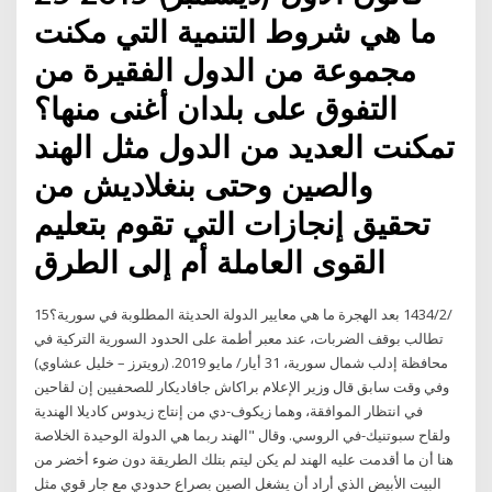
ما هي شروط التنمية التي مكنت
مجموعة من الدول الفقيرة من
التفوق على بلدان أغنى منها؟
تمكنت العديد من الدول مثل الهند
والصين وحتى بنغلاديش من
تحقيق إنجازات التي تقوم بتعليم
القوى العاملة أم إلى الطرق
15‏‏/2‏‏/1434 بعد الهجرة ما هي معايير الدولة الحديثة المطلوبة في سورية؟
تطالب بوقف الضربات، عند معبر أطمة على الحدود السورية التركية في
محافظة إدلب شمال سورية، 31 أيار/ مايو 2019. (رويترز – خليل عشاوي)
وفي وقت سابق قال وزير الإعلام براكاش جافاديكار للصحفيين إن لقاحين
في انتظار الموافقة، وهما زيكوف-دي من إنتاج زيدوس كاديلا الهندية
ولقاح سبوتنيك-في الروسي. وقال "الهند ربما هي الدولة الوحيدة الخلاصة
هنا أن ما أقدمت عليه الهند لم يكن ليتم بتلك الطريقة دون ضوء أخضر من
البيت الأبيض الذي أراد أن يشغل الصين بصراع حدودي مع جار قوي مثل