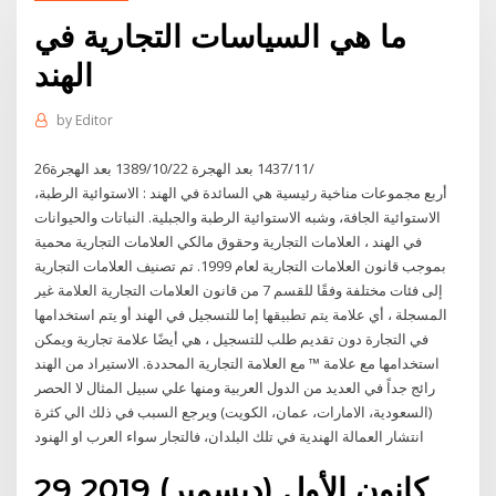
ما هي السياسات التجارية في
الهند
by
Editor
26‏‏/11‏‏/1437 بعد الهجرة 22‏‏/10‏‏/1389 بعد الهجرة
أربع مجموعات مناخية رئيسية هي السائدة في الهند : الاستوائية الرطبة،
الاستوائية الجافة، وشبه الاستوائية الرطبة والجبلية. النباتات والحيوانات
في الهند ، العلامات التجارية وحقوق مالكي العلامات التجارية محمية
بموجب قانون العلامات التجارية لعام 1999. تم تصنيف العلامات التجارية
إلى فئات مختلفة وفقًا للقسم 7 من قانون العلامات التجارية العلامة غير
المسجلة ، أي علامة يتم تطبيقها إما للتسجيل في الهند أو يتم استخدامها
في التجارة دون تقديم طلب للتسجيل ، هي أيضًا علامة تجارية ويمكن
استخدامها مع علامة ™ مع العلامة التجارية المحددة. الاستيراد من الهند
رائج جداً في العديد من الدول العربية ومنها علي سبيل المثال لا الحصر
(السعودية، الامارات، عمان، الكويت) ويرجع السبب في ذلك الي كثرة
انتشار العمالة الهندية في تلك البلدان، فالتجار سواء العرب او الهنود
29 كانون الأول (ديسمبر) 2019