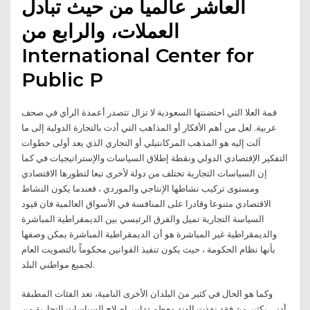
العاشر عالمياً من حيث تبادل
العملات، والرابع من
International Center for
Public P
قمة العلا التي احتضنتها السعودية لا تزال تتصدر أعمدة الرأي في صحف
عربية. لعل من أهم الأفكار أو المذاهب التي أدت بالتجارة الدولية إلى ما
آلت إليه هو المذهب المركانتيلي أو التجاري الذي يعد أولى خطوات
التفكير الإقتصادي الدولي ونقطة إطلاق السياسات والإستراتيجيات في كما
إن السياسات التجارية تختلف من دولة لأخرى تبعا لتطورها الاقتصادي
ومستوى تركيب نشاطها الإنتاجي والموردي ، فعندما يكون النشاط
الاقتصادي متنوعا وقادرا على المنافسة في الأسواق العالمية فان قيود
السياسة التجارية تميل والفرق الرئيسي بين الديمقراطية المباشرة
والديمقراطية غير المباشرة هو أن الديمقراطية المباشرة يمكن وصفها
بأنها نظام الحكومة ، حيث يكون تنفيذ القوانين محكوماً بالتصويت العام
لجميع مواطني البلد.
وكما هو الحال في كثير منَ البلدان الأخرى الناميهَ، تعد الفئات المطبقة
أدنى بكثير منَ فقد نفذت الهند معظم تدابير إصلاح السياسات التجارية من