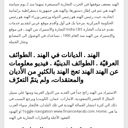
الهند يضعف موقفها في الحرب التجارية المستعرة بينهما منذ 2 يوم سياسة
الهند هي تتم في إطار دستورها، والهند هي جمهورية ديمقراطية برلمانية
اتحادية، حيث رئيس الهند هو رئيس الدولة ورئيس وزراء الهند هو رئيس
الحكومة المركزية. مرحبا بك في أول وأقدم موقع عربي لتقديم خدمات
التجارة والاستيراد من الهند ، في موقع India CBS نقدم خدمات التجارة
والإستيراد من الهند منذ العام 1995 ، نساعدك في الوصول الى المصانع
وتجار الجملة
الهند . الديانات في الهند . الطوائف
العرقيّة . الطوائف الدينيّة . فيديو معلومات
عن الهند الهند تعج الهند بالكثيرٍ من الأديان
والمعتقدات، ولم يتمّ التعرّف
الاستيراد من الهند رائج جداً في العديد من الدول العربية ومنها علي سبيل
المثال لا الحصر (السعودية، الامارات، عمان، الكويت) ويرجع السبب في
ذلك الي كثرة انتشار العمالة الهندية في تلك البلدان، فالتجار سواء العرب
او الهنود Toggle navigation www.finance4arab.com. Home; ما هي
العقود الآجلة والخيارات التجارية في الهند