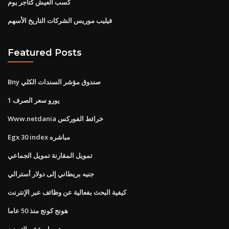
كسب العيش كتاجر يوم
فيليب موريس الشركات التاريخ الأسهم
Featured Posts
Bny صندوق مؤشر السندات الكلي
1 يورو سعر الصرف
Www.netdania خرائط الفوركس
Egx 30 index مباشره
تمويل المقارنة تمويل الجماعي
جنيه بريطاني إلى دولار أسترالي
كيفية البحث بفعالية عن وظائف عبر الإنترنت
هونج كونج منذ 50 عاما
هبوط مؤشر التصنيع