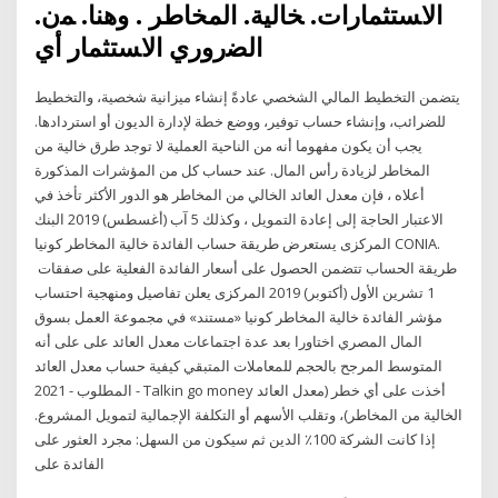
اﻻﺴﺘﺜﻤﺎرات. ﺨﺎﻟﻴﺔ. اﻟﻤﺨﺎطر . وﻫﻨﺎ. ﻤن.
اﻟﻀروري اﻻﺴﺘﺜﻤﺎر أي
يتضمن التخطيط المالي الشخصي عادةً إنشاء ميزانية شخصية، والتخطيط
للضرائب، وإنشاء حساب توفير، ووضع خطة لإدارة الديون أو استردادها.
يجب أن يكون مفهوما أنه من الناحية العملية لا توجد طرق خالية من
المخاطر لزيادة رأس المال. عند حساب كل من المؤشرات المذكورة
أعلاه ، فإن معدل العائد الخالي من المخاطر هو الدور الأكثر تأخذ في
الاعتبار الحاجة إلى إعادة التمويل ، وكذلك 5 آب (أغسطس) 2019 البنك
المركزى يستعرض طريقة حساب الفائدة خالية المخاطر كونيا CONIA.
طريقة الحساب تتضمن الحصول على أسعار الفائدة الفعلية على صفقات
1 تشرين الأول (أكتوبر) 2019 المركزى يعلن تفاصيل ومنهجية احتساب
مؤشر الفائدة خالية المخاطر كونيا «مستند» في مجموعة العمل بسوق
المال المصري اختاورا بعد عدة اجتماعات معدل العائد على على أنه
المتوسط المرجح بالحجم للمعاملات المتبقي كيفية حساب معدل العائد
المطلوب - 2021 - Talkin go money أخذت على أي خطر (معدل العائد
الخالية من المخاطر)، وتقلب الأسهم أو التكلفة الإجمالية لتمويل المشروع.
إذا كانت الشركة 100٪ الدين ثم سيكون من السهل: مجرد العثور على
الفائدة على