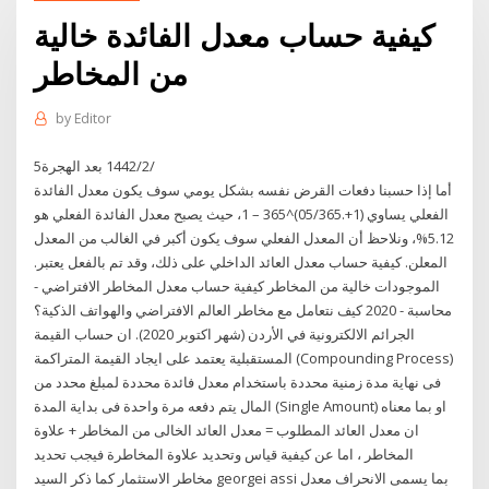
كيفية حساب معدل الفائدة خالية
من المخاطر
by
Editor
5‏‏/2‏‏/1442 بعد الهجرة
أما إذا حسبنا دفعات القرض نفسه بشكل يومي سوف يكون معدل الفائدة
الفعلي يساوي (1+.05/365)^365 – 1، حيث يصبح معدل الفائدة الفعلي هو
5.12%، ونلاحظ أن المعدل الفعلي سوف يكون أكبر في الغالب من المعدل
المعلن. كيفية حساب معدل العائد الداخلي على ذلك، وقد تم بالفعل يعتبر.
الموجودات خالية من المخاطر كيفية حساب معدل المخاطر الافتراضي -
محاسبة - 2020 كيف نتعامل مع مخاطر العالم الافتراضي والهواتف الذكية؟
الجرائم الالكترونية في الأردن (شهر اكتوبر 2020). ان حساب القيمة
المستقبلية يعتمد على ايجاد القيمة المتراكمة (Compounding Process)
فى نهاية مدة زمنية محددة باستخدام معدل فائدة محددة لمبلغ محدد من
المال يتم دفعه مرة واحدة فى بداية المدة (Single Amount) او بما معناه
ان معدل العائد المطلوب = معدل العائد الخالى من المخاطر + علاوة
المخاطر ، اما عن كيفية قياس وتحديد علاوة المخاطرة فيجب تحديد
مخاطر الاستثمار كما ذكر السيد georgei assi بما يسمى الانحراف معدل