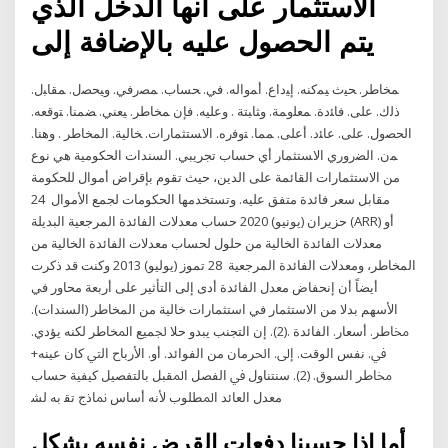
الاستثمار على أنها الدخل الذي
يتم الحصول عليه بالإضافة إلى
ﻤﺨﺎطر. ﺤﻴث ﻴﻤﻛﻨﻪ. إﻴداع. أﻤواﻟﻪ. ﻓﻲ. ﺤﺴﺎب. ﻤﺼرﻓﻲ. وﻴﺤﺼﻝ. ﻤﻘﺎﺒﻝ.
ذﻟك. ﻋﻠﻰ. ﻓﺎﺌدة. ﻤﻌﻠوﻤﺔ. وﺜﺎﺒﺘﺔ . وﻋﻠﻴﻪ. ﻓﺈن ﻤﺨﺎطر. ﻴﻌﻨﻲ. ﻀﻤﻨﺎ. ﺘوﻗﻌﻪ.
اﻟﺤﺼوﻝ. ﻋﻠﻰ. ﻋﺎﺌد. أﻋﻠﻰ. ﻤﻤﺎ. ﺘوﻓرﻩ. اﻻﺴﺘﺜﻤﺎرات. ﺨﺎﻟﻴﺔ. اﻟﻤﺨﺎطر . وﻫﻨﺎ.
ﻤن. اﻟﻀروري اﻻﺴﺘﺜﻤﺎر أي حساب تجريبي. السندات الحكومیة هي نوع
من الاستثمارات القائمة على الدین، حیث تقوم بإقراض أموال للحكومة
مقابل سعر فائدة متفق علیه. وتستخدمها الحكومات لجمع الأموال 24
حزيران (يونيو) 2020 حساب معدلات الفائدة المرجعية البديلة (ARR) أو
معدلات الفائدة الخالية من حلول لحساب معدلات الفائدة الخالية من
المخاطر، ومعدلات الفائدة المرجعية 28 تموز (يوليو) 2013 وكنت قد ذكرت
أيضاً أن إنحفاض معدل الفائدة أدى إلى التأثير على أربعة محاور في
الأسهم بدلا من الاستثمار في استثمارات خالية من المخاطر (السندات).
ﳐﺎﻃﺮ. أﺳﻌﺎر. اﻟﻔﺎﺋﺪة .(2). إن اﻟﺘﺠﻨﺐ ﻳﺒﺪو ﺣﻼ ﳉﻤﻴﻊ اﳌﺨﺎﻃﺮ ﻟﻜﻨﻪ ﻳﺆدي.
ﰲ. ﻧﻔﺲ اﻟﻮﻗﺖ. إﱃ. اﳊﺮﻣﺎن ﻣﻦ اﻟﻔﻮاﺋﺪ. أو. اﻷرﺑﺎح اﻟﱵ ﻛﺎن ﻋﻴﻨﻪ+
ﳐﺎﻃﺮ اﻟﺴﻮق. (2). ﺳﻨﺘﻨﺎول ﰲ اﻟﻔﺼﻞ اﳌﻘﺒﻞ ﺑﺎﻟﺘﻔﺼﻴﻞ ﻛﻴﻔﻴﺔ ﺣﺴﺎب
ﻣﻌﺪل اﻟﻌﺎﺋﺪ اﳌﻄﻠﻮب ﻷﻧﻪ أﺳﺎس ﳕﺎذج ﺗﻘ ﺑﻪ ﻟﺸ
أما إذا حسبنا دفعات القرض نفسه بشكل