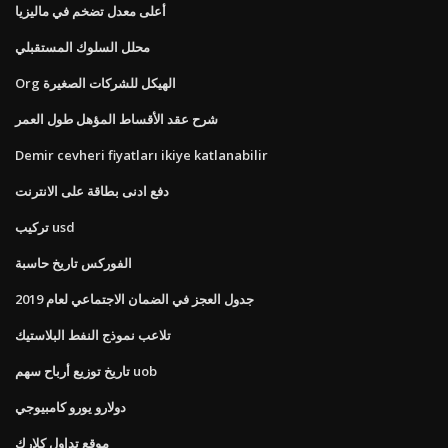
أعلى معدل تضخم في ماليزيا
محلل السلوك المستقبلي
Org الهيكل للشركات الصغيرة
شرح عقد الأقساط المؤهل طول العمر
Demir cevheri fiyatları ikiye katlanabilir
دفع ادنى بطاقة على الانترنت
تركيب usd
الفوركس تاريخ حاسبة
جدول العجز في الضمان الاجتماعي لعام 2019
تلاعب نموذج النفط البلاستيك
تاريخ توزيع أرباح سهم uob
دولارو يورو كامبيوجي
موقع تداول كلارك