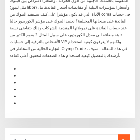
المقومة بالعملات الأجنبية من أذون الخزانة ، وأسعار الاقتراض بين البنوك
(مثل ليبور libor) ، وأسعار المؤشرات الليلية أو مقايضات أسعار الفائدة. ما
الأداة التي قد تكون مؤشرا على كيف تستفيد البنوك من conia فى حساب
الفائدة على منتجاتها المختلفة؟ تعتمد البنوك على مؤشر الكوريدور حاليا
عند حساب الفائدة على تمويلاتها المقدمة للشركات وذلك بتقاضى نسبة
ثابتة مضافة الى معدل الكوريدور، على سبيل المثال 3 يقوم الكثير من
الأشخاص بالترقية إلى حسابات VIP ولكنهم لا يعرفون كيفية استخدام
التجارة الخالية من المخاطر في Olymp Trade . في هذه المقالة ، سوف
أرشدك بالتفصيل كيفية استخدام هذه الصفقات لتحقيق أعلى كفاءة.