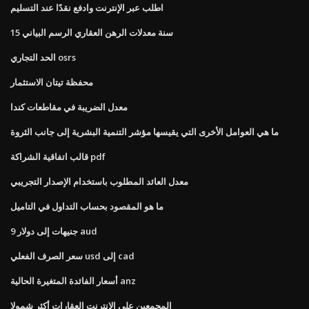
اطلب عبر الإنترنت وادفع نقدًا عند التسليم
15 سنة معدلات الرهن العقاري الرسم البياني
الحد التجاري osrs
محفظة تيتان الاستثمار
معدل الضريبة في مقاطعات كندا
ما هي العوامل الأخرى التي يقيسها مؤشر التنمية البشرية إلى جانب الثروة
قالب اتفاقية الشراكة pdf
معدل العائد المطلوب باستخدام الإصدار التجريبي
ما هو المقصود بحساب التداول في التاميل
9 جنيهات إلى دولار aud
سعر الصرف الفعلي usd إلى cad
أسعار الفائدة المتغيرة الحالية anz
المجمعين على الانترنت العقارات أكثر شمولا