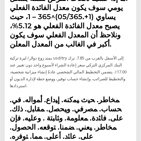
يومي سوف يكون معدل الفائدة الفعلي
يساوي (1+.05/365)^365 – 1، حيث
يصبح معدل الفائدة الفعلي هو 5.12%،
ونلاحظ أن المعدل الفعلي سوف يكون
أكبر في الغالب من المعدل المعلن.
يمتد زوج دولار/ ليرة تركية usd/try إلى الأسفل بالقرب من 7.85. ترك
البنك المركزي التركي سعر إعادة الشراء لأسبوع واحد دون تغيير عند
17.00٪. يتضمن التخطيط المالي الشخصي عادةً إنشاء ميزانية شخصية،
والتخطيط للضرائب، وإنشاء حساب توفير، ووضع خطة لإدارة الديون أو
استردادها.
ﻤﺨﺎطر. ﺤﻴث ﻴﻤﻛﻨﻪ. إﻴداع. أﻤواﻟﻪ. ﻓﻲ.
ﺤﺴﺎب. ﻤﺼرﻓﻲ. وﻴﺤﺼﻝ. ﻤﻘﺎﺒﻝ. ذﻟك.
ﻋﻠﻰ. ﻓﺎﺌدة. ﻤﻌﻠوﻤﺔ. وﺜﺎﺒﺘﺔ . وﻋﻠﻴﻪ. ﻓﺈن
ﻤﺨﺎطر. ﻴﻌﻨﻲ. ﻀﻤﻨﺎ. ﺘوﻗﻌﻪ. اﻟﺤﺼوﻝ.
ﻋﻠﻰ. ﻋﺎﺌد. أﻋﻠﻰ. ﻤﻤﺎ. ﺘوﻓرﻩ.