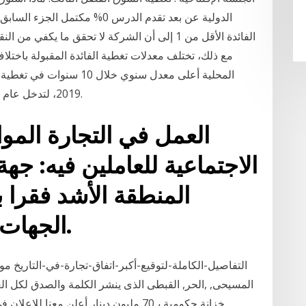
الدولية عن بعد تقدم الدرس 0% م
الفائدة الأقل من 1 إلى أن الشركة لا تحقق ما يكف
مع ذلك، تختلف معدلات تغطية الفائدة المقبولة باختل
2019، لتدخل عام 2020 وأزمة كورونا برصيد ضخم من المخصصات.
الاجتماعية للعاملين فيه: جه
المنطقة الأشد فقرا ب
الجهات الساحلية ازدادت عمقا.
المسيحى, ,الحر, القبطى الذى ينشر الكلمة والصدق لكل الع
خزانة حكومية بـ70 مليون دينار أعلن معن