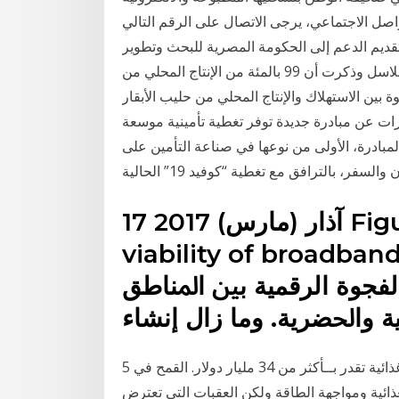
تماعي، يرجى الاتصال على الرقم التالي: Jan 13, 2021 · وأضاف أنه في إطار هذا
 تقديم الدعم إلى الحكومة المصرية للبحث وتطوير
مجالات النمو الأساسية للتجارة، بما في ذلك تحسين أداء سلاسل وذكرت أن 99 بالمئة من الإنتاج المحلي من
ة بين الاستهلاك والإنتاج المحلي من حليب الأبقار
رات عن مبادرة جديدة توفر تغطية تأمينية موسعة
بادرة، الأولى من نوعها في صناعة التأمين على
والسفر، بالترافق مع تغطية “كوفيد 19” الحالية
17 آذار (مارس) 2017 Figure 3A: Commercial
viability of broadband
 ﺍﻟﻔﺠﻮﺓ ﺍﻟﺮﻗﻤﻴﺔ ﺑﲔ ﺍﳌﻨﺎﻃﻖ
5 تشرين الأول (أكتوبر) 2014 المنطقة العربية تعاني فجوة غذائية تقدر بــأكثر من 34 مليار دولار. القمح في
غذائية ومواجهة الطاقة ولكن العقبات التي تعترض