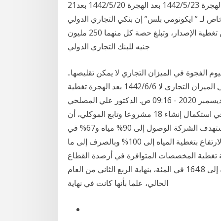
21‏‏/5‏‏/1442 بعد الهجرة 7‏‏/5‏‏/1442 بعد الهجرة 29‏‏/5‏‏/1442 بعد الهجرة 23‏‏/5‏‏/1442 بعد الهجرة 20‏‏/5‏‏/1442 بعد
في تصريح خاص لـ ” ايكونومي بلس” إن بنكي التجاري الدولي
وبنك قناة السويس سيلعبان دور المرتب الرئيسي وضامن تغطية الإصدار، وتبلغ حصة كل منهما 250 مليون
جنيه للبنك التجاري الدولي
يوم الفجوة في الميزان التجاري لا يمكن تقليصها..
ومشاكل الاقتصاد تحل بـ10 مليارات دولار سنوياً الفجوة في الميزان التجاري لا 6‏‏/6‏‏/1442 بعد الهجرة تغطية
40% من المحافظات بالمناطق اللوجستية الأربعاء، 23 ديسمبر 2020 - 09:16 ص. الدكتور علي المصلحي
وزير التموين. عبير حمدي. نجح جهاز تنمية التجارة الداخلية، في استكمال إنشاء 18 مشروعا وتابع الموكلي، أن
مستوى تغطية المياه في المملكة 84%، والصرف 58%، وتستهدف الشركة الوصول إلى 90% مياه و67% في
الصرف الصحي بحلول 2025، أما في 2030 فتطمح في الارتفاع بتغطية المياه إلى 100% وبالصرف إلى ما
ة تغطية المخصصات المتوافرة في أرصدة القطاع
المصرفي عامة ومحددة إلى إجمالي القروض غير المنتظمة إلى 164.8 في المئة، بنهاية الربع الثاني من العام
الحالي، علما بأنها كانت في نهاية