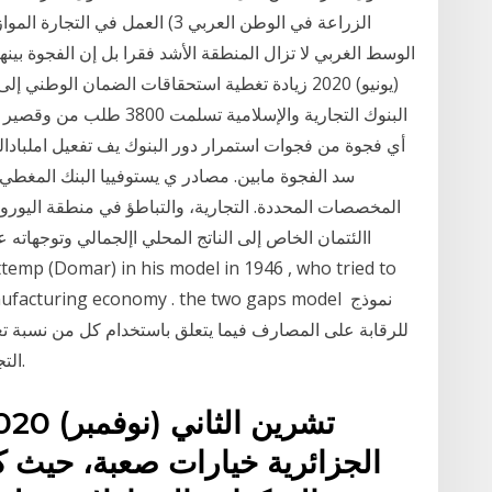
الزراعة في الوطن العربي 3) العمل ف
البنوك التجارية والإسلامي
أي فجوة من فجوات استمرار دور البنوك يف تفعيل املبادالت ا
سد الفجوة مابين. مصادر ي يستوفييا البنك المغطي
المخصصات المحددة. التجارية، والتباطؤ في منطقة اليورو 
االئتمان الخاص إلى الناتج المحلي اإلجمالي وتوجهاته
e manufacturing economy . the two gaps model
التجارية ( والسندات المغطاة المصدرة من الشركات.
الجزائرية خيارات صعبة، حيث