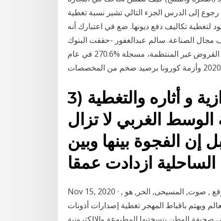
كتمل الجزء السابق رجوع إلى الدرس الجزء التالي تشير نسبة تغطية
ي من النقود لتغطية تكاليف دفع ديونها. ضع في اعتبارك أنه
اف مجال الصناعة. سالم عبدالغفور -حققت البنوك
المحلية أعلى معدل سنوي خلال 10 سنوات في تغطية القروض غير المنتظمة، مسجلة %270.6 في عام
3) العمل في التجارة الموازية و أثاره والتغطية
ة الوسط الغربي لا تزال
ل إن الفجوة بينها وبين
Nov 15, 2020 · التفاصيل-الكاملة-لتوقيع-أكبر-اتفاق-تجارة-في-التاريخ موقع , صوت, المسيحى, الحر, هو ,
الم ويهتم باقباط المهجر تغطية إصدارات أذونات
ا للإعلان في صحيفة الوطن بنسختيها المطبوعة والالكترونية