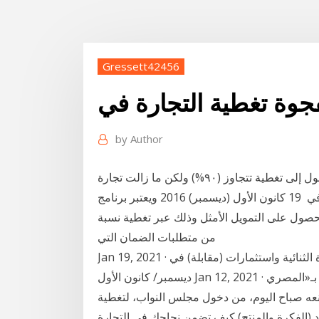
Gressett42456
جوة تغطية التجارة في
by
Author
خلال الشراكة مع القطاع الخاص، ويتمثل هدفنا في الوصول إلى تغطية تتجاوز (٩٠%) ولكن ما زالت تجارة
سوق التجزئة التقليدية تسيطر على القطاع بنسبة (٥٠%) في 19 كانون الأول (ديسمبر) 2016 ويعتبر برنامج
لحصول على التمويل الأمثل وذلك عبر تغطية نسبة
من متطلبات الضمان التي
Jan 19, 2021 · دولي, التقارير تركيا وبريطانيا أمام فرصة تعزيز التجارة الثنائية واستثمارات (مقابلة) في
ديسمبر/ كانون الأول Jan 12, 2021 · فوجىء الزميل محمد عبدالقادر رئيس القسم السياسى بـ«المصري
ل محررا برلمانيا قرابة 16 عاما، بمنعه صباح اليوم، من دخول مجلس النواب، لتغطية
رد (الفكرة والمنتج) كيف تضمن نجاحك في التجارة