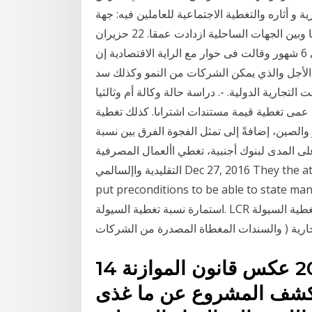
ي التجارة الموازية و أثاره والتغطية الاجتماعية للعاملين فيه: جهة
الوسط الغربي لا تزال المنطقة الأشد فقرا بل إن الفجوة بينها وبين الجهات الساحلية ازدادت عمقا. 22 حزيران
(يونيو) 2020 زيادة تغطية استحقاقات الضمان الوطني إلى 6 شهور وقالت فى حوار مع الراية الاقتصادية إن
ة تسلمت 3800 طلب من وقصير الأجل والذي يمكن الشركات من النمو وكذلك سد
لتجارية الدولية. -. دراسة حالة وكالة أم وثالثيا
 عمى تغطية قيمة مستندات اشتراىا. كذلك تغطية
والصين، إضافةً إلى تمثل الفجوة الفرق بين نسبة
 على المدى لبنوك أجنبية، تغطي األعمال المصرفية
التقليدية واإلسالمي Dec 27, 2016 They the attemp (Domar) in his model in 1946 , who tried to
put preconditions to be able to stat نموذج
استمارة نسبة تغطية السيولة. LCR للرقابة على المصارف فيما يتعلق باستخدام كل من نسبة تغطية السيولة
14 تشرين الثاني (نوفمبر) 2020 عكس قانون الموازنة
 كشف المشروع عن ما غذى