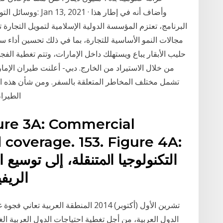
ووسائل التواصل الاج
البرنامج، تعتزم المؤسسة الدولية الإسلامية لتمويل التجارة
حليب الأبقار يباع ويستهلك داخل الإمارات، وتتم تغطية الفجو
من خلال الاستيراد من الخارج. دبي- أعلنت طيران الإما
تشمل مختلف المخاطر المتعلقة بالسفر. ومن شأن هذه الم
الطيران 
 coverage. 153. Figure 4A:
ﺍﻟﺘﻜﻨﻮﻟﻮﺟﻴﺎ ﺍﳌﺘﻨﻘﻠﺔ، ﺇﱃ ﺗﻮﺳﻴﻊ
ﺍﻟﺮﻳﻔﻴﺔ ﻭﺍﳊﻀﺮﻳﺔ. ﻭﻣﺎ ﺯﺍﻝ ﺇﻧﺸﺎﺀ
الدول العربية، من أجل تغطية احتياجات الدول العربية ال