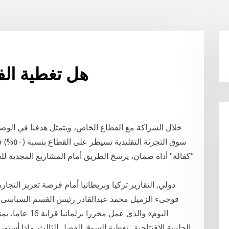
هل تغطية الف
"كفالة" أداة ضمان، يرسخ الطريق أمام المشاريع المجدية ل
اليوم» والذى عم
الجلسة الإفتتاحية . تغطية السوق الفصل الثالث: ماذا أستو