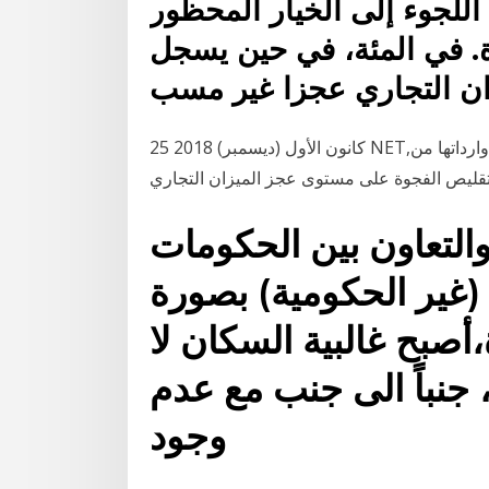
للجوء إلى الخيار المحظور
ة. في المئة، في حين يسجل
ان التجاري عجزا غير مسب
25 كانون الأول (ديسمبر) 2018 NET,البلاد,الوطني,الجزائر إستطاعت ان تغطي 90 بالمئة من وارداتها من
والتعاون بين الحكومات
ة (غير الحكومية) بصورة
أصبح غالبية السكان لا
 جنباً الى جنب مع عدم
وجود