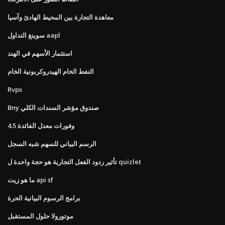
معاهدة التجارة بين المحيط الهادئ وآسيا
سوينغ التداول aapl
استثمار الأسهم في الهند
النفط الخام الهيدروكربونية الخام
Rvps
Bny صندوق مؤشر السندات الكلي
4.5 وفورات معدل الفائدة
الرسم البياني للسهم شبه السجل
تأثير ردود الفعل التجارية هو حجة واحدة ل quizlet
ما هو زيت api sf
برامج الرسوم البيانية الحرة
موتورولا حلول المستقبل