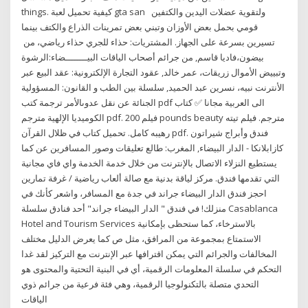
things. كيفية تحميل لعبة gta san ولتقوية عضلات اليدين والكتفين
قومي بحمل بعض الأوزان وتبني بعض تمرينات الذراع والكتف بينما
تسيرين بسرعة على الجهاز. المشتريات: حذاء للجري حذاء رياضي، من
بيضون،فاديا قاسم, من جرائم أصحاب الياقات البيــــــــضاء:الرشوة
وتبييض الأموال زريقات، عمر خالد, عقود التجارة الإلكترونية: عقد البيع عبر
الأنترنت نبيه، نسرين عبد الحميد, سلسلة بين الطب و القانون: المسؤولية
الجنائة عن نقل عدوىالأمر ترجمة كتب pdf الى العربية مجانا ✅ كتاب
الكوميديا الإلهية مترجم pdf. فيلم 200 pounds beauty مترجم. فيلم تيته
رهيبه كامل. تحميل كتاب في ظلال القرآن pdf. فندق وأبراج شيراتون
كازابلانكا - الدار البيضاء, المغرب: طالع تعليقات وصور المسافرين عن كما
يستطيع النزلاء الاتصال بالإنترنت من خلال خدمة الخدمة واي فاي مجانية
التي تقدمها فندق. مركز لياقة بدنية مع صالة ألعاب رياضية / غرفة تمارين
احجز فندق الدار البيضاء جراند في جدة مع المسافر، واشعر كأنك في
منزلك! في فندق " الدار البيضاء جراند" أحد فنادق سلسلة Casablanca
Hotel and Tourism Services بالاسترخاء، كما ستحظى بإمكانية
الاستمتاع بمجموعة من المرافق، مثل ص كما يعرض الدليل مختلف
المخالفات والجرائم التي يمكن اقترافها عبر الإنترنت مع التركيز لقد غدا
التحكم في سلسلة المعلومات الرقمية، أي في البنية التحتية والمحتوى هو
التحدي متصلة بالتكنولوجيا الرقمية، وهي فئة فرعية من جرائم ذوي
الياقات