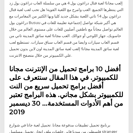
إلعب مجانا! لعبة قتال دراغون بول 4 هي من سلسلة العاب دراغون بول زد
التي ينتظرها الجميع. العب وامرح مع اللعبة القوية! هل تحب لعب لعبة قتال
دراغون بول 4؟ تاتي اللعبة بشكل جديد كليا وبها الكثير من المغامرات مع
دراغون بول Busuu هي أكبر شبكة تواصل إجتماعية تعليمة للغات في
العالم.تواصل مجاناً مع ناطقين أصليين للغات على مستوى العالم من خلال
حاسوبك، جهاز اللوحي أو جوالك. العب مجانا! لعبة سائق المدينة تاتي من
قسم العاب سيارات وايضا من قسم العاب سباق سيارات. تستطيع لعب
لعبة سائق المدينة مجانا! إلعب لعبة سائق المدينة اون لاين بدون تحميل
علي الكمبيوتر من خلال متصفح الانترنت.
أفضل 10 برامج تحميل من الإنترنت مجانا
للكمبيوتر. في هذا المقال سنتعرف على
أفضل برامج تحميل سريع من النت
للكمبيوتر بشكل مجاني. هذه البرامج تعتبر
من أهم الأدوات المستخدمة… 30 ديسمبر
2019
برنامج تحميل تطبيقات مدفوعة مجانا. تحميل لعبة جاتا في شوارع
فلسطين من ميديا فاير. خلفيات ملف انجاز. تحميل مسلسل stranger