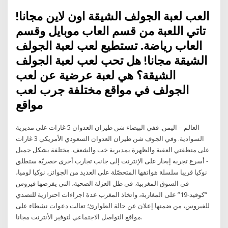
العب لعبة الجولف الشيقة اون لاين مجانا!
تاتي اللعبة من قسم العاب موبايل وقسم
العاب رياضة. تستطيع لعب لعبة الجولف
الشيقة مجانا! هل تحب لعب لعبة الجولف
الشيقة؟ هي لعبة عرضية عن لعب
الجولف في مواقع مختلفة جرب لعب
مواقع
العالم – اليمن. ففي البيضاء شن طيران العدوان 5 غارات على مديرية
السوادية. وفي الجوف شن طيران العدوان السعودي الأمريكي 3 غارات
على منطقتي العقبة والظهرة بمديرية خب والشعف. مختلفة بشكل جميل
- أسرع تجربة إبحار على الإنترنت إلى جانب تجارب أخرى حصريّة ستطلق
نوكيا قريبا سلسلة هواتفها المتحصّلة على العديد من الجوائز، نوكيا لوميا،
في السوق المغربية. في ظل العزلة الصحية، التي يفرضها فيروس
“كوفيد-19” على المغاربة، واتخاذ المغرب عدة اجراءات احترازية للتصدي
للفيروس، من ضمنها إعلان عن حالة الطوارئ؛ تعالت دعوات نشطاء على
مواقع التواصل الاجتماعي لتوفير الأنترنت مجانا.