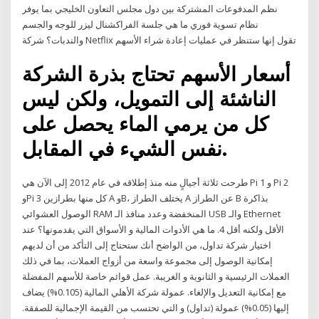
نظم المدفوعات المشتركة بين دول مجلس التعاون الخليجي بما يوفر
نظام تسوية فوري ما هي جلسة الفراكشنال ليزر للوجه والجسم
والندبات؟ شركة Netflix تقول إنها ستنظر في عمليات إعادة شراء الأسهم
أسعار الأسهم تحتاج بذرة الشركة
الناشئة إلى التمويل، ولكن ليس
كل من يرمي الماء يحصل على
نفس الشيء في المقابل.
طرحت ثلاثة أجيالٍ منه منذ إطلاقه في عام 2012 إلى الآن هي Pi 1 و Pi 2
وPi 3 كل منها بطرازين A وB، يختلف الطراز A عن الطراز B بذاكرة
الوصول العشوائي RAM المنخفضة وعدد منافذ الـ USB والـ Ethernet
الأقل ولكنه أقل 4. ما هي الأدوات المالية و الأسواق التي يقدمونها؟ عند
اختيار شركة تداول، من الواضح أنك ستحتاج إلى التأكد من أن لديهم
إمكانية الوصول إلى مجموعة واسعة من أزواج العملات، بما في ذلك
العملات الرئيسية و الثانوية و الغريبة. عمل قوائم خاصة للأسهم المفضلة
مع إمكانية التعديل والإلغاء. عمولة شركة الأهلي المالية (0.105%) يضاف
إليها (0.05%) عمولة (تداول) و التي تحتسب من القيمة الإجمالية للصفقة.