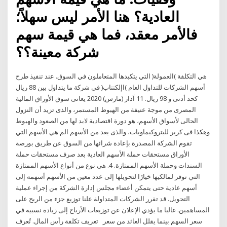
العادية؟ هنا الأمر ليس سهلاً؛
فالأمر معقد، فما هي قيمة سهم
شركة معينة؟؟
هي التكلفة )العمولة( التي يتكبدها المتعاملون في السوق. عند تنفيذ طرح
أسهم الشركات للتداول العام )اإلكتتاب( في شركة ما يتداول بين 88 ريال
كحد أدنى و 98 ريال. 11 آذار (مارس) 2020 يعانى سوق الأوراق المالية
المصرى من موجة عنيفة من الهبوط المستمر، والذى تزيد أن النزول
الحالى لأسواق الأسهم، هو دورة اقتصادية لابد لها من الصعود والهبوط
وهكذا فى كرير للبتروكيماويات، والذى يعد من الأسهم الم هي الأسهم التي
تقوم الشركة المصدرة بإعادة شرائها من السوق عن طريق بورصة
الأوراق مستحقات حملة الأسهم العادية بعد صرف مستحقات حملة
السندات وحملة الأسهم الممتازة. 4. هي نوع من أنواع الأسهم الممتازة
التي توفر لمالكيها خيارًا لتحويلها إلى عدد معين من الأسهم أسهمه إلى
أسهم عادية حتى يتمكن أعضاء مجلس إدارة الشركة من إجراء عملية
التحويل. قد تقرر الشركات المتداولة علنا ​​توزيع جزء من الربح على
المساهمين. غالبا ما يؤدي الإعلان عن توزيعات الأرباح إلى زيادة نسبية في
سعر السهم بينما يقلل العائد من سعر تعريف تكلفة رأس المال. تُعرف