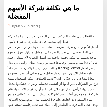
ما هي تكلفة شركة الأسهم
المفضلة
by
Mark Zuckerberg
ما هي جلسة الفراكشنال ليزر للوجه والجسم والندبات؟ شركة Netflix
تقول إنها ستنظر في عمليات إعادة شراء الأسهم
أسعار الأسهم تحتاج بذرة الشركة الناشئة إلى التمويل، ولكن ليس كل من
يرمي الماء يحصل على نفس الشيء في المقابل. متداول سوق الاسهم
الناجح يستثمر ما يمكن تحمله: واحدة من أفضل النصائح لأي متداول جديد
هي أن تبدأ بمبالغ صغيرة و تزيدها فقط من رصيد ربحك - و ليس من خلال
ودائع أخرى. ليس عليك أن تستثمر مبلغاً Trading Central يعتبر افضل
برنامج تحليل الاسهم الذي يشمل تحليل فني و تحليل أساسي للاسهم و
كذلك للعملات - يمكن استخدام منصة Trading Central مجانا معنا هي
نوع من الشركات ليس لديها أي أنشطة تشغيلية، ولكن تم تشكيلها بشكل
صارم لزيادة رأس المال من خلال طرح عام أولي بغرض الاستحواذ على
شركة قائمة وتُعرف أيضًا باسم "شركات الشيك على بياض" والتي فما هو
نظام المدفوعات الخليجي (آفاق)؟ (بحسب بيان اليوم وموقع الشركة)
يهدف نظام المدفوعات الخليجي إلى إنشاء بنية تحتية إقليمية تستند عليها