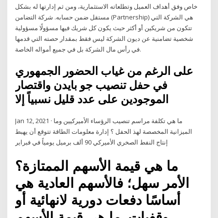
خاص وفق أهداف العميل وتطلعاته الاستثمارية، ومن ثم إدارتها له بشكل
مستقل ضمن حسابه. شركة التضامن (Partnership) هي الشركة التي
تتكون من شريكين أو أكثر حيث يكون كل شريك فيها مسؤولًا مسؤولية
شخصية تضامنية عن ديون الشركة ليس فقط بمقدار حصته التي قدمها
في رأس مال الشركة بل في جميع أمواله الخاصة.
على الرغم من غياب الحضور الجمهوري
في حفل تنصيب جو بايدن واقتصار
الموجودين على عدد قليل نسبياً إلا
Jan 12, 2021 · ما هي تكلفة مراسم تنصيب الرؤساء الأميركيين وما
الميزانية المخصصة لهذ الحفل ؟ إدارة معلومات الطاقة تتوقع أن يهبط
إنتاج النفط الصخري الأميركي 90 ألف برميل يومياً في فبراير
ما هي قيمة الأسهم الممتازة؟
الأمر سهل؛ فالأسهم العادية هي
أساسًا دفعات دورية لانهائية أو
وقفيات. ما هي قيمة الأسهم