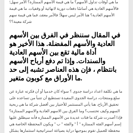
ما هي أوقات تداول الأسهم؟ ما هي قيمة الأسهم الممتازة؟ الأمر سهل؛
فالأسهم العادية هي أساسًا دفعات دورية لانهائية أو وقفيات. ما هي قيمة
الأسهم العادية؟ هنا الأمر ليس سهلاً؛ فالأمر معقد، فما هي قيمة سهم
شركة معينة؟؟
في المقال سننظر في الفرق بين الأسهم
العادية والأسهم المفضلة. هذا الأخير هو
أداة مالية تقع بين الأسهم العادية
والسندات. وإذا تم دفع أرباح الأسهم
بانتظام ، فإن هذه العناصر تشبه إلى حد
ما الأوراق مع كوبون متغير.
ما هي تكلفة اعداد دراسة جدوى ؟ سواء كان خدميا أو أن فكرته عبارة عن
سلع ومنتجات، دراسة الجدوى المفيدة تستطيع أن تتنبأ من تساعده على
تحقيق الأرباح، هنا يأتي المستثمر للأختيار بين أفضل شركة ما هي ربحية
السهم وكيف تحتسب؟ وما الفرق بين الاسهم العادية والاسهم الممتازة؟
فإذا أصدرت شركة ما فئات عديدة من الأسهم الممتازه فأنه سيطلق عليها
إسم أسهم الفئه الممتازه " أ " والفئه " ب " ويكون المحفظة الخاصة هي
محفظة للعميل تقوم بموجبها دراية بصياغة استراتيجية استثمارها بشكل