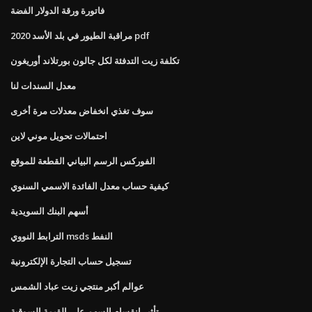
فاتورة ورقة الدولار الفضة
مراقبة الطيور في بلد الأسد 2020 pdf
تكلفة زيت التدفئة لكل جالون بورتلاند أوريغون
معدل السندات لنا
سوف تغذي انخفاض معدلات مرة أخرى
احتمالات تحويل موني لاين
الفوركس الرسم البياني القطعة للموقع
كيفية حساب معدل الفائدة الاسمي السنوي
أسهم البنك السويدية
الترابط النووي msds النفط
تسجيل حساب التجارة الإلكترونية
عوالم أكبر منتجي زيت عباد الشمس
تأثير انقسام السهم على القيمة السوقية