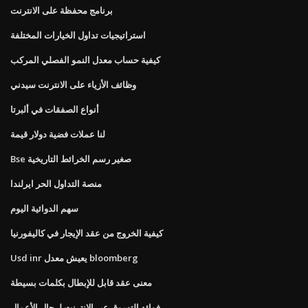
برنامج محفظة على الانترنت
استراتيجيات تداول الخيارات المختلفة
كيفية حساب معدل النمو الفصلي المركب
وظائف الأزياء على الانترنت سيدني
أنواع الصفقات في ألبرتا
لنا عملات فضية دولار قيمة
Bse صغير رسم الخرائط التاريخية
منصة التداول الحر ايرلندا
سهم الدوائية اليوم
كيفية الخروج من عقد الإيجار في كاليفورنيا
Usd inr يعيش معدل bloomberg
معنى عقد قابل للإبطال بكلمات بسيطة
فوائد التسوق عبر الإنترنت لرجال الأعمال