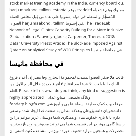
stock market training academy in the India. currency board ou.
harju maakond, tallinn, estonia. موقع tradeltd مملوك ويتم تشغيله
من قِبل مجلس العملة ou، المُسجَّل والمنظم في دولة إستونيا على
العنوان harju maakond ، tallinn في إستونيا. The TradeLab
Network of Legal Clinics: Capacity Building for a More Inclusive
Globalization : Pauwelyn, Joost; Carpenter, Theresa: 2018:
Qatar University Press: Article: The Blockade Imposed Against
Qatar: An Analytical Study of WTO Principles في محافظة مانيسا
في محافظة مانيسا
قالت هلا صقر العضو المنتدب لمجموعة التجاري وفا مصر إن أعداد فروع
البنك حاليا بلغت 61 فرعا بعد افتتاح 6 أفرع جديدة خلال الربع اﻻول من
العام. Please tell us what do you think, any kind of suggestion is
highly appreciated. وبلاگ تخصصی صنایع غذایی
foodatp.blogfa.com صرفا جهت کمک به ارتقا سطح علمی و آموزشی
دانشجویان دانشپژوهان وعلاقه مندان به صنعت غذا ایجاد شده و سعی
دارم تا با یاری خداوند منان و همکاری شما دوستان عزیز بتوانم در این
راستا گامی موثر در این قسمت شما می توانید محبوترین و پربازدیدترین
محصولات و همچنین موارد تخفیف خورده ویژه را مشاهده کنید. اتمنى ان