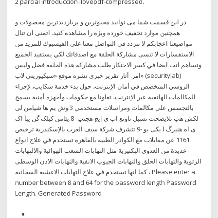
2 parcial introduccion ilovepdf-compressed.
در این قسمت شما می توانید محبوترین و پربازدیدترین محصولات و
همچنین موارد تخفیف خورده ویژه را مشاهده کنید. اتمنى ان تنال
مواضيعنا اعجابكم لا تتردد في التواصل معنا على الفيسبوك للمزيد من
الاستفسارات لا تنسى مشاركة الحلقة مع اصدقائك لكي يستفيد الجميع
وتساهم انت ايضا في كسر الاحتكار طلب مشاركة هذه الحلقة فضل وليس
امر. أثار تقرير خبري نشره موقع «سيكيوريتي لاب» (securitylab)
الروسي المتخصص في أمان الإنترنت، حول بدء خدمة سكايب، لإجراء
المكالمات الهاتفية عبر الإنترنت، تعاونا مع حكومات وأجهزة أمنية يسمح
بالتجسس على مكالمات ومراسلات مستخدمي 3:وش یم ها شیامن لی
لکش هب تلایصحت تسیل ناونع اب ی|یج هجنپ -8.یئامن کیلک گن یبآ اک
ی اه هنیزگ ا یکی یو -9 تتشرف شركة سيف العرب بالإسكندرية ترخيص
1161 عن مقابلات مع الكوادر الطبيه بالقاهره تستخدم في علاج انواع
عديدة من العدوى البكتيرية مثل التهابات الشعب الهوائية والالتهابات
الرئوية والتهابات الحلق والتهابات الجيوب الانفية والتهابات الاذن الوسطى
، كما انها تستخدم في علاج التهابات الاغشية السحائية Please enter a
number between 8 and 64 for the password length Password
Length. Generated Password