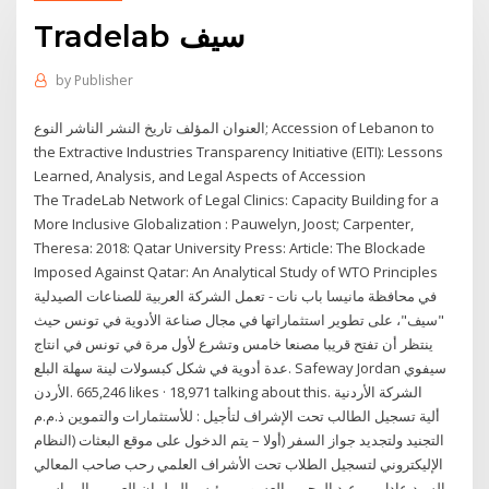
Tradelab سيف
by
Publisher
العنوان المؤلف تاريخ النشر الناشر النوع; Accession of Lebanon to
the Extractive Industries Transparency Initiative (EITI): Lessons
Learned, Analysis, and Legal Aspects of Accession
The TradeLab Network of Legal Clinics: Capacity Building for a
More Inclusive Globalization : Pauwelyn, Joost; Carpenter,
Theresa: 2018: Qatar University Press: Article: The Blockade
Imposed Against Qatar: An Analytical Study of WTO Principles
في محافظة مانيسا باب نات - تعمل الشركة العربية للصناعات الصيدلية
"سيف"، على تطوير استثماراتها في مجال صناعة الأدوية في تونس حيث
ينتظر أن تفتح قريبا مصنعا خامس وتشرع لأول مرة في تونس في انتاج
عدة أدوية في شكل كبسولات لينة سهلة البلع. ‎Safeway Jordan سيفوي
الأردن‎. 665,246 likes · 18,971 talking about this. ‎الشركة الأردنية
للأستثمارات والتموين ذ.م.م‎ : ألية تسجيل الطالب تحت الإشراف لتأجيل
التجنيد ولتجديد جواز السفر (أولا – يتم الدخول على موقع البعثات (النظام
الإليكتروني لتسجيل الطلاب تحت الأشراف العلمي رحب صاحب المعالي
السيد عادل بن عبد الرحمن العسومي رئيس البرلمان العربي بالمراسيم