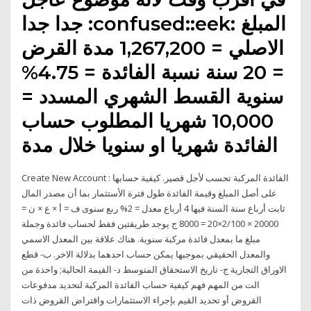
جدا جدا :confused::eek: المبلغ
الاصلي = 1,267,200 مدة القرض
= 20 سنة نسبة الفائدة = 4.75%
سنوية القسط الشهري المسدد =
10,000 شهريا المطلوب حساب
الفائدة شهريا او سنويا خلال مدة
Create New Account الفائدة المركبة تحسب لأجل قصير. كيفية حسابها :
على أصل المبلغ وقيمة الفائدة طول فترة الأستثمار بما أن مصدر المال
ثابت أرباع سنة السنة فيها 4 أرباع معدل = 2% ربع سنوى ف = أ × ع × ن =
20000 × 2/100×20 = 8000 ج يوجد طريقتين فقط لحساب فائدة وجملة
مبلغ ما بمعدل فائدة مركبة سنوية. هناك علاقة بين المعدل الاسمي
والمعدل الحقيقي بموجبها يمكن حساب احدهما بدلالة الاخر. ب- قطع
الاوراق التجارية ج- تاريخ الاستحقاق المتوسط د- القيمة الحالية; واحدة من
الت من المهم فهم كيفية حساب الفائدة المركبة لتحديد مدفوعات
القروض أو تحديد القيم بإجراء الاستثمارات واقتراض القروض ذات