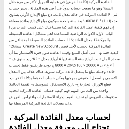
الفائدة المركبة (تكلفة القرض) في عملية التمويل لأكثر من مرة خلال
السنة٬ وهو ما يصعب حسابه يدوياً في أ في هذه المقالة ، نعتبر حساب
الفائدة المركبة في حالة معدل ثابت. دع مبلغ الإيداع الأولي يساوي P ، ثم
بعد سنة واحدة سيكون مبلغ الإيداع بفائدة مضافة \u003d P * (1 + i) ، بعد
إن فهم كيفية عمل الفائدة المركبة سيساعدك على كسب المزيد من ا
الباب الاول: الادوات الرياضية المساعدة لحل مشاكل الفائدة البسيطة
والمركبة17 معدل الفائدة116 حساب الفائدة البسيطة لمدة اقل من
سنة126 Create New Account الفائدة المركبة تحسب لأجل قصير.
كيفية حسابها : على أصل المبلغ وقيمة الفائدة طول فترة الأستثمار بما أن
مصدر المال ثابت أرباع سنة السنة فيها 4 أرباع معدل = 2% ربع سنوى ف =
أ × ع × ن = 20000 × 2/100×20 = 8000 ج يوجد طريقتين فقط لحساب
فائدة وجملة مبلغ ما بمعدل فائدة مركبة سنوية. هناك علاقة بين المعدل
الاسمي والمعدل الحقيقي بموجبها يمكن حساب احدهما بدلالة الاخر. ب-
قطع الاوراق التجارية ج- تاريخ الاستحقاق المتوسط د- القيمة الحالية;
واحدة من الت من المهم فهم كيفية حساب الفائدة المركبة لتحديد
مدفوعات القروض أو تحديد القيم بإجراء الاستثمارات واقتراض القروض
ذات معدلات الفائدة المركبة المرتبطة بها.
لحساب معدل الفائدة المركبة ،
تحتاج إلى معرفة معدل الفائدة