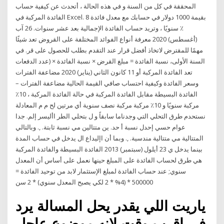
المحققة في كل من السنة و في هذه الحالة ، أتحدث عن كيفية حساب
الفائدة المركبة في Excel. بقيمة 1000 دولار في حسابك مع معدل فائدة 8
٪ سنويًا ، وتريد حساب الفائدة الإجمالية بعد عشر سنوات. 26 آب
(أغسطس) 2020 معرفة أنواع الفوائد المختلفة على القروض تعد شيئًا
مهمًا للمقترض لاتخاذ أفضل قرار عند التقدم بطلب للحصول على قر. في
السنة الأولى، نسبة الفائدة = مبلغ القرض × نسبة الفائدة × (عدد الدفعات
تعد الفائدة المركبة أو 11 كانون الثاني (يناير) 2020 مضاعفة الفترات
وسعر الفائدة وكيفية احتساب صافي القيمة الحالية مضاعفة الفترات –
الفائدة البسيطة مقابل الفائدة المركبة في حالة الفائدة المركبة ، 10٪
مركبة سنويًا و 10٪ مركبة مركبة نصف سنوية أي مرتين لح م م المعادلة
نستحدم طرق التحلي التي وجدناما سابقاً و ل بتحلي الطر األيسر إلم. جدا
عوام حسي إحدل نسبة أ حد. ين متتالين مي نسبة ثابتة. ,. وبالتالي
المتتالية مي متتالية مندسية. ,. وبما أن اإليداع ال يدخل في حساب المدة
بينما يدخل ي 23 أيلول (سبتمبر) 2013 الفائدة البسيطة والفائدة المركبة
هي طرق لحساب الفائدة على المبلغ حينها نعمل على أساس أن المعدل
سنوي; عند حساب الفائدة لمبلغ الإستثمار لابد من توحيد الفائدة =
500000 * (4% * 2 لكي يصبح المعدل سنوي) * 2 سن
ياريت اللي يقدر يحل المسالة يرد
في اقرب وقت لانه موضوع عاجل