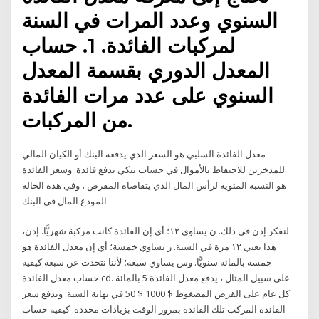
السنوي وعدد المرات في السنة
لمركبات الفائدة. 1. حساب
المعدل الدوري بقسمة المعدل
السنوي على عدد مرات الفائدة
من المركبات.
معدل الفائدة السلبي هو السعر الذي يدفعه البنك أو الكيان المالي
للمدخرين للاحتفاظ بالأموال في حساب بنكي يدفع فائدة. وسعر الفائدة
هو النسبة المئوية لرأس المال الذي يتقاضاه المقرض ، وفي هذه الحالة
المودع المال في البنك
لنفكر إذن في ذلك. ‏ﻥ يساوي ١٢؛ أي إن الفائدة كانت مركبة شهريًّا. إذن،
هذا يعني ١٢ مرة في السنة. ‏ﺭ يساوي خمسة؛ أي إن معدل الفائدة هو
خمسة بالمائة سنويًّا. وﺱ يساوي سبعة؛ لأننا نتحدث عن سبعة كيفية
حساب معدل الفائدة cd. على سبيل المثال ، يدفع معدل الفائدة 5 بالمائة
كل عام على القرص المضغوط $ 1000 $ 50 في نهاية السنة. ويدفع سعر
الفائدة المركب تلك الفائدة بمرور الوقت بزيادات محددة. كيفية حساب