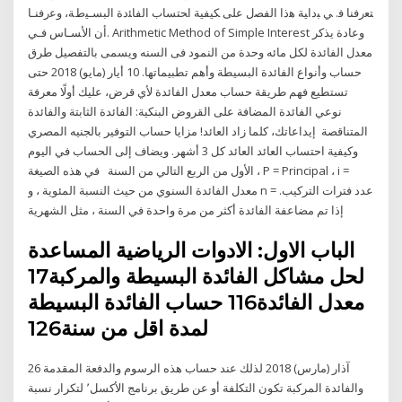
ﺘﻌﺭﻓﻨﺎ ﻓ. ﻲ ﺒﺩﺍﻴﺔ ﻫﺫﺍ ﺍﻟﻔﺼل ﻋﻠﻰ ﻜﻴﻔﻴﺔ ﺍﺤﺘﺴﺎﺏ ﺍﻟﻔﺎﺌﺩﺓ ﺍﻟﺒﺴـﻴﻁﺔ، ﻭﻋﺭﻓﻨـﺎ
ﺃﻥ ﺍﻷﺴـﺎﺱ ﻓـﻲ. Arithmetic Method of Simple Interest وعادة يذكر
معدل الفائدة لكل مائه وحدة من النمود فى السنه ويسمى بالتفصيل طرق
حساب وأنواع الفائدة البسيطة وأهم تطبيماتها. 10 أيار (مايو) 2018 حتى
تستطيع فهم طريقة حساب معدل الفائدة لأي قرض، عليك أولًا معرفة
نوعي الفائدة المضافة على القروض البنكية: الفائدة الثابتة والفائدة
المتناقصة إيداعاتك، كلما زاد العائد! مزايا حساب التوفير بالجنيه المصري
وكيفية احتساب العائد العائد كل 3 أشهر. ويضاف إلى الحساب في اليوم
الأول من الربع التالي من السنة ​ في هذه الصيغة ، P = Principal ، i =
معدل الفائدة السنوي من حيث النسبة المئوية ، و n = عدد فترات التركيب.
إذا تم مضاعفة الفائدة أكثر من مرة واحدة في السنة ، مثل الشهرية
الباب الاول: الادوات الرياضية المساعدة
لحل مشاكل الفائدة البسيطة والمركبة17
معدل الفائدة116 حساب الفائدة البسيطة
لمدة اقل من سنة126
26 آذار (مارس) 2018 لذلك عند حساب هذه الرسوم والدفعة المقدمة
والفائدة المركبة تكون التكلفة أو عن طريق برنامج الأكسل٬ لتكرار نسبة