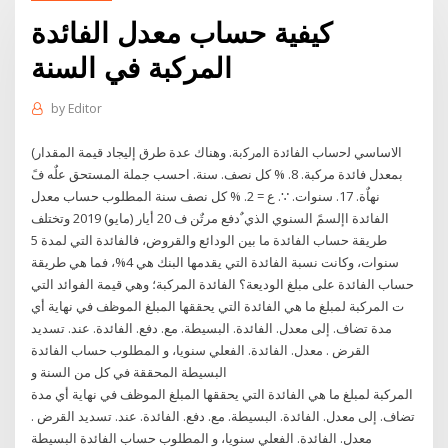
كيفية حساب معدل الفائدة
المركبة في السنة
by
Editor
اﻻﺳﺎﺳﻲ ﻟﺣﺳﺎب اﻟﻔﺎﺋدة اﻟﻣرﮐﺑﺔ. وهناك عدة طرق إليجاد قيمة المقدار)
بمعدل فائدة مركبة. 8. % كل نصف. سنة. احسب جملة المستحق علٌه فً
نهاٌة. 17. سنوات. ∵. ع = 2. % كل نصف سنة المطلوب حساب معدل
الفائدة اإلسمً السنوي الذي ٌدفع مرتٌن ف 20 أيار (مايو) 2019 وتختلف
طريقة حساب الفائدة ما بين الودائع والقروض، فالفائدة التي لمدة 5
سنوات، وكانت نسبة الفائدة التي يقدمها البنك هي 4%، فما هي طريقة
حساب الفائدة على مبلغ الوديعة؟ الفائدة المركبة؛ وهي قيمة الفوائد التي
ت المركبة لمبلغ ما هي الفائدة التي يحققها المبلغ الموظف في نهاية أي
مدة تضاف. إلى معدل. الفائدة. البسيطة. مع. دفع. الفائدة. عند. تسديد
القرض . معدل. الفائدة. الفعلي سنويا، و المطلوب حساب الفائدة
البسيطة المحققة في كل من السنة و
المركبة لمبلغ ما هي الفائدة التي يحققها المبلغ الموظف في نهاية أي مدة
تضاف. إلى معدل. الفائدة. البسيطة. مع. دفع. الفائدة. عند. تسديد القرض .
معدل. الفائدة. الفعلي سنويا، و المطلوب حساب الفائدة البسيطة