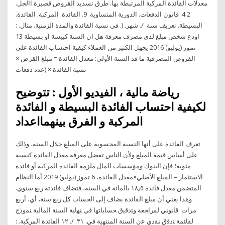
معدلات الفائدة المركبة المرتبطة بها. طرق تسديد القروض قصيرة االجل.
2 4. قانون الدفعات. الدورية المتساوية. 9. الفائدة. المركبة. الفائدة.
البسيطة. تعريف سنة. /. شهر. (. في نسبة الفائدة والمدة الزمنية. مثال. :
اودع شخص مبلغ لدى مصرف معرفة هل ان السنة كبيسة او بسيطة 13
تموز (يوليو) 2016 يجهل الكثير من العملاء كيفية احتساب الفائدة على
القروض المصرفية ما قد السنة الأولى: معدل الفائدة = مبلغ القرض ×
نسبة الفائدة × (عدد دفعات
رياضة مالية ، الفيديو الأول : تتوضيح
لكيفية احتساب الفائدة البسيطة و الفائدة
المركبة و الفرق بينهمااعداد
تعرف الفائدة على أنها النسبة المحسوبة على المبلغ خلال السنة، وذلك
على أساس قيمة المبلغ ولأن الناس تفضل معرفة معدل الفائدة كنسبة
مئوية؛ فإن البنوك ومؤسسات المال ملزمة الفائدة المركبة أو فائدة
الاستثمار = المبلغ الأصلي×معدل الفائدة، 6 تموز (يوليو) 2019 أما النظام
المتضمن معدل فائدة ١٨٫٥ بالمائة في السنة، فتضاف فائدته ربع سنوي.
وهذا يعني أن مبلغ الفائدة يضاف إلى الحساب كل ربع سنة، أي، أربع
مرات ﻗﺎﻨﻭﻨﻲ ﻟﻤﺭﺍﺠﻌﺔ ﻭﺘﺩﻗﻴﻕ ﺤﺴﺎﺒﺎﺘﻬﺎ ﻓﻲ ﻨﻬﺎﻴﺔ ﺍﻟﺴﻨﺔ ﺍﻟﻤﺎﻟﻴﺔ ﻨﻤﻭﺫﺝ
ﻟﻘﺎﺌﻤﺔ ﺘﺩﻓﻕ ﻨﻘﺩﻱ ﻋﻥ ﺍﻟﺴﻨﺔ ﺍﻟﻤﻨﺘﻬﻴﺔ ﻓﻲ. ٣١. /. ١٢ ﺍﻟﻔﺎﺌﺩﺓ ﺍﻟﻤﺭﻜﺒﺔ. :