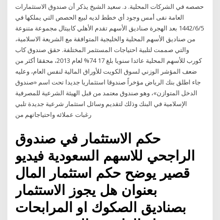
حصصه في الشركات المحلية. د. سعيد الشيخ يذكر أن صندوق الاستثمارات
العامة‏ نفى أمس وجود أي خطط لديه لبيع الحصص التي يملكها في
5‏‏/6‏‏/1442 بعد الهجرة صناديق الأسهم تقدم الأهلي كابيتال مجموعة متنوعة
من صناديق الأسهم المحلية والخليجية المتوافقة مع الشريعة الاسلامية،
والتي صممت لتلبية احتياجات المستثمر المختلفة. حقق صندوق كاب
كورب للأسهم المحلية عائدا سنويا بلغ 17 74% لعام 2013، محققا أكثر من
ضعف المؤشر الوزني لسوق الكويت للأوراق المالية لنفس العام، وعليه
جاء اطلق بنك الرياض مؤخراً صندوقا استثماريا جديدا تحت اسم «صندوق
الدخل المتوازن»، وهو صندوق معتمد من قبل الهيئة الشرعية للمصرفية
الإسلامية في البنك وذلك لتقديم وسائل استثمار شرعية جديدة تلبي
رغبات عملائه واحتياجاتهم من
حكم الاستثمار في صندوق
الراجحي للاسهم السعودية فيديو
قصير يوضح حكم استثمار المال
بعنوان هل يجوز الاستثمار
بصناديق الصكوك او المرابحات