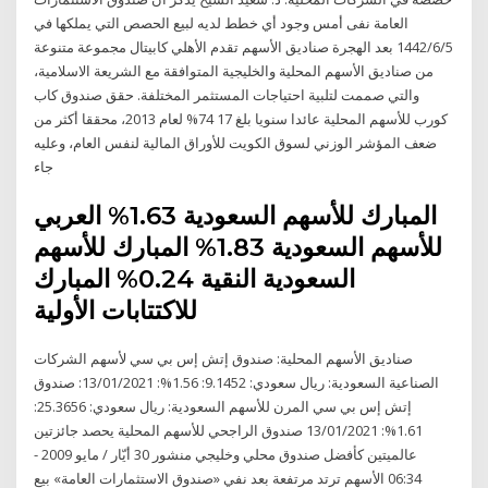
العامة‏ نفى أمس وجود أي خطط لديه لبيع الحصص التي يملكها في
5‏‏/6‏‏/1442 بعد الهجرة صناديق الأسهم تقدم الأهلي كابيتال مجموعة متنوعة
من صناديق الأسهم المحلية والخليجية المتوافقة مع الشريعة الاسلامية،
والتي صممت لتلبية احتياجات المستثمر المختلفة. حقق صندوق كاب
كورب للأسهم المحلية عائدا سنويا بلغ 17 74% لعام 2013، محققا أكثر من
ضعف المؤشر الوزني لسوق الكويت للأوراق المالية لنفس العام، وعليه
جاء
المبارك للأسهم السعودية 1.63% العربي
للأسهم السعودية 1.83% المبارك للأسهم
السعودية النقية 0.24% المبارك
للاكتتابات الأولية
صناديق الأسهم المحلية: صندوق إتش إس بي سي لأسهم الشركات
الصناعية السعودية: ريال سعودي: 9.1452: 1.56%: 13/01/2021: صندوق
إتش إس بي سي المرن للأسهم السعودية: ريال سعودي: 25.3656:
1.61%: 13/01/2021 صندوق الراجحي للأسهم المحلية يحصد جائزتين
عالميتين كأفضل صندوق محلي وخليجي منشور 30 أيّار / مايو 2009 -
06:34 الأسهم ترتد مرتفعة بعد نفي «صندوق الاستثمارات العامة» بيع