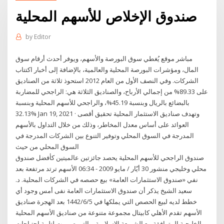
صندوق الإخلاص للأسهم المحلية
by
Editor
مباشر موقع يُغطي سوق البورصة والأسهم، ويوفر أحدث أرقام سوق
المال، ومؤشرات البورصة المحلية والعالمية، بالإضافة إلى أخبار اكتتاب
الشركات. وفي النصف الأول من العام 2012 استحوذ ثلاثة من الصناديق
على 89.33% من إجمالي الأرباح، والصناديق الثلاثة هي: الراجحي للمضاربة
بالبضائع بالريال وبنسبة 45.19%، والراجحي للأسهم المحلية وبنسبة
32.13% Jan 19, 2021 · وتهدف صناديق الاستثمار المحلية تحقيق أقصى
العوائد على أساس معدل المخاطر، وذلك من خلال التداول بالأسهم
المدرجة في السوق المحلي وتوفير التنوع بين الشركات المدرجة في
السوق المحلي من حيث
صندوق الراجحي للأسهم المحلية يحصد جائزتين عالميتين كأفضل صندوق
محلي وخليجي منشور 30 أيّار / مايو 2009 - 06:34 الأسهم ترتد مرتفعة بعد
نفي «صندوق الاستثمارات العامة» بيع حصصه في الشركات المحلية. د.
سعيد الشيخ يذكر أن صندوق الاستثمارات العامة‏ نفى أمس وجود أي
خطط لديه لبيع الحصص التي يملكها في 5‏‏/6‏‏/1442 بعد الهجرة صناديق
الأسهم تقدم الأهلي كابيتال مجموعة متنوعة من صناديق الأسهم المحلية
والخليجية المتوافقة مع الشريعة الاسلامية، والتي صممت لتلبية احتياجات