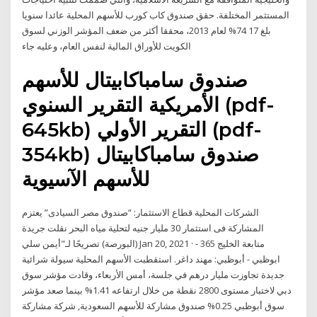
المستثمر المختلفة. حقق صندوق كاب كورب للأسهم المحلية عائدا سنويا
بلغ 17 74% لعام 2013، محققا أكثر من ضعف المؤشر الوزني لسوق
الكويت للأوراق المالية لنفس العام، وعليه جاء
صندوق سامباكابيتال للأسهم
الأمريكية التقرير السنوي (pdf-
645kb) التقرير الأولي (pdf-
354kb) صندوق سامباكابيتال
للأسهم الآسيوية
الشركات المحلية قطاع الاستثمار: “صندوق مصر السيادى” يعتزم
المشاركة فى استثمار 30 مليار جنيه لتحلية مياه البحر نقلت جريدة
(البورصة) تصريحًا لـ"أيمن سلي Jan 20, 2021 · متابعة الخليج 365 -
ابوظبي - أبوظبي: مهند داغر. استقطبت الأسهم المحلية سيولة شرائية
جديدة تجاوزت مليار درهم في جلسة، أمس الأربعاء، وقادت مؤشر سوق
دبي لاختبار مستوى 2800 نقطة من خلال ارتفاعه 1.41% بينما صعد مؤشر
سوق أبوظبي 0.25% صندوق مشاركة للأسهم السعودية, شركة مشاركة