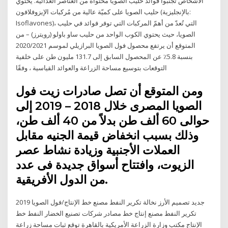
الأشخاص تجنبوا فوائد حليب الصويا محتواه من العناصر الغذائية. يحتوي
حليب الصويا على كميّة عالية من مُركبات الإيزوفلافون (بالإنجليزية:
Isoflavones)، التي تُعدّ من أهمّ المركبات التي توفر فوائد في حليب
الصويا، حيث يحتوي الكوب الواحد من حليب ساو باولو (رويترز) – من
المتوقع أن يرتفع محصول فول الصويا البرازيلي لموسم 2020/2021
بنسبة 5.8٪ عن المحصول السابق إلى 131.7 مليون طن على خلفية
التوقعات بتوسيع مساحة الزراعة والعوائد القياسية ، وفقًا
ومن المتوقع أن تصل صادرات زيت فول
الصويا المصرى خلال 2018 – 2019 إلى
حوالى 60 ألف طن بدلاً من 40 ألف طن،
وذلك بسبب انخفاض قيمة الجنيه مقابل
العملات الأجنبية وزيادة نشاط عصر
الزيوت، وافتتاح أسواق جديدة فى عدد
من الدول الأفريقية.
2019 جديد تصميم الأرز نخالة تكرير النفط مصنع خط الإنتاج/فول الصويا
تكرير النفط مصنع إنتاج خط مصادر شركات تصنيع الخضار النفط خط
الإنتاج مكتب وزارة الزراعة الأمريكية بالقاهرة توقع ثبات مساحة زراعة