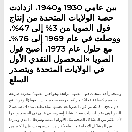
بين عامي 1930 و1940، ازدادت
حصة الولايات المتحدة من إنتاج
فول الصويا من 3% إلى 47%،
ووصلت في عام 1969 إلى 76%.
مع حلول عام 1973، أصبح فول
الصويا «المحصول النقدي الأول
في الولايات المتحدة ويتصدر
السلع
وسنختار أحد منتجات فول الصويا الرائجة وهو (جبن الصويا) لمعرفة طريقة
تحضيره كصناعة غذائيّة منزليّة. طريقة تحضير جبن الصويا (التوفو): تنقع
كميّة من فول الصويا بعد غسلها بماء نظيف مدة 24 ساعة. 2 days ago ·
الصويا هي بقوليات ذات نسبة نشاط إستروجيني عالي في الجسم. ونظرا
لأن الكثير من المشاكل الصحية مثل الأورام الليفية وسرطان الثدي وغيرها
من المشاكل الإنجابية مرتبطة بكثير من الإستروجين، فإن الكثير من