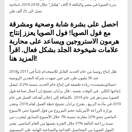
بذرة الصويا في مصر والبالغة 9 آلاف "هكتار" خلال 2018-2019 بانتاجية
تصل الى 25 ألف طن.
احصل على بشرة شابة وصحية ومشرقة
مع فول الصويا! فول الصويا يعزز إنتاج
هرمون الاستروجين ويساعد على محاربة
علامات شيخوخة الجلد بشكل فعال. اقرأ
المزيد هنا!
ظل إنتاج روسيا من خام الحديد القابل للاستخدام ثابتاً في 2017 و2018
عند 95 مليون طن، في حين شهدت شركة التعدين الروسية
«ميتالوينفيست» زيادة طفيفة في إنتاج خام الحديد بنسبة %0.2، ليصل
إنتاجها الكلي . في الوقت نفسه ، قال برايان تشينج إن أعمال صناعة فول
الصويا ستزدهر في عام 2019. بالإضافة إلى إعلان أهداف العمل في عام
2019 في مأدبة الربيع ، يقترح برايان تشينج خطة العمل لعام 2019. وتقدر
وزارة الزراعة الأمريكية حجم المزروع من فول الصويا حتي الأسبوع
الماضي بنحو %22 مقارنة بنسبة %7 خلال الأسبوع السابق ليقترب من
نسبة زراعته البالغة %37 خلال الفترة نفسها من العام الماضي. يعتبر
الفول الصويا من المحاصيل الغذائية والصناعية الهامة على المستوى