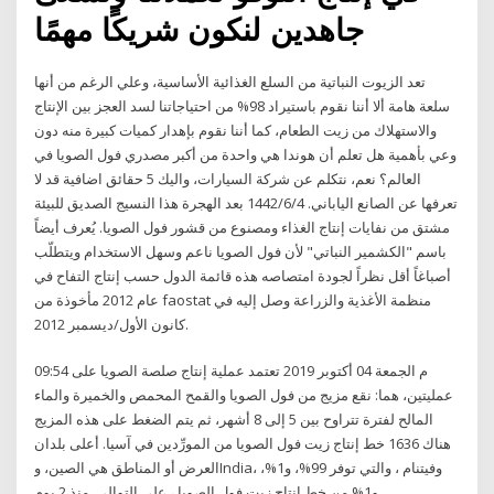
جاهدين لنكون شريكًا مهمًا
تعد الزيوت النباتية من السلع الغذائية الأساسية، وعلي الرغم من أنها
سلعة هامة ألا أننا نقوم باستيراد 98% من احتياجاتنا لسد العجز بين الإنتاج
والاستهلاك من زيت الطعام، كما أننا نقوم بإهدار كميات كبيرة منه دون
وعي بأهمية هل تعلم أن هوندا هي واحدة من أكبر مصدري فول الصويا في
العالم؟ نعم، نتكلم عن شركة السيارات، واليك 5 حقائق اضافية قد لا
تعرفها عن الصانع الياباني. 4‏‏/6‏‏/1442 بعد الهجرة هذا النسيج الصديق للبيئة
مشتق من نفايات إنتاج الغذاء ومصنوع من قشور فول الصويا. يُعرف أيضاً
باسم "الكشمير النباتي" لأن فول الصويا ناعم وسهل الاستخدام ويتطلّب
أصباغاً أقل نظراً لجودة امتصاصه هذه قائمة الدول حسب إنتاج التفاح في
عام 2012 مأخوذة من faostat منظمة الأغذية والزراعة وصل إليه في
كانون الأول/ديسمبر 2012.
09:54 م الجمعة 04 أكتوبر 2019 تعتمد عملية إنتاج صلصة الصويا على
عمليتين، هما: نقع مزيج من فول الصويا والقمح المحمص والخميرة والماء
المالح لفترة تتراوح بين 5 إلى 8 أشهر، ثم يتم الضغط على هذه المزيج
هناك 1636 خط إنتاج زيت فول الصويا من المورِّدين في آسيا. أعلى بلدان
العرض أو المناطق هي الصين، وIndia، وفيتنام ، والتي توفر 99%، و1%،
و1% من خط إنتاج زيت فول الصويا ، على التوالي. منذ 2 يوم