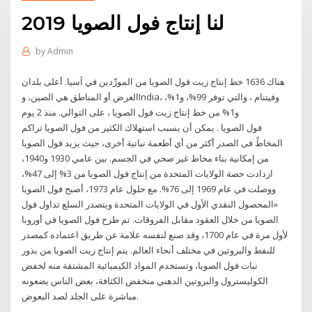
لنا إنتاج فول الصويا 2019
by
Admin
هناك 1636 خط إنتاج زيت فول الصويا من المورِّدين في آسيا. أعلى بلدان
العرض أو المناطق هي الصين، وIndia، وفيتنام ، والتي توفر 99%، و1%،
و1% من خط إنتاج زيت فول الصويا ، على التوالي. منذ 2 يوم
فول الصويا . يمكن أن يسبب استهلاك الكثير من فول الصويا تراكم
المخاطً فى الصدر أكثر من أي أطعمة نباتية أخرى، حيث يزيد فول الصويا
من إمكانية بناء مخاط غير صحي في الجسم. بين عامي 1930 و1940،
ازدادت حصة الولايات المتحدة من إنتاج فول الصويا من 3% إلى 47%،
ووصلت في عام 1969 إلى 76%. مع حلول عام 1973، أصبح فول الصويا
«المحصول النقدي الأول في الولايات المتحدة ويتصدر السلع تداول فول
الصويا من خلال العقود مقابل الفروقات. تم طرح فول الصويا في أوروبا
لأول مرة في عام 1700، وقد صنع لنفسه علامة عن طريق اعتماده كمصدر
للنفط والبروتين في مختلف أنحاء العالم. يتم إنتاج زيت الصويا من بذور
نبات فول الصويا، وتستخدم المواد الكيميائية المشتقة منه لخفض
الكوليسترول والبروتين الدهني منخفض الكثافة، بعض الناس يضعونه
مباشرة على الجلد لصد البعوض.