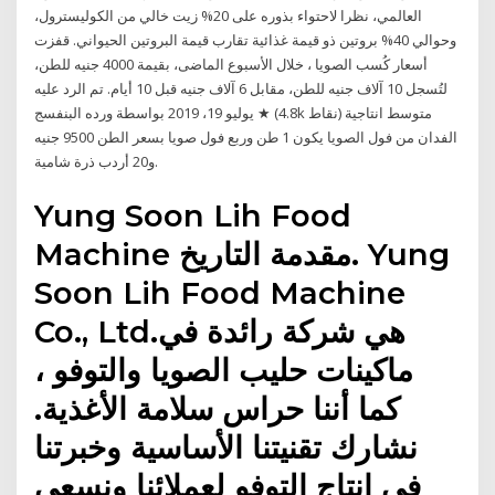
العالمي، نظرا لاحتواء بذوره على 20% زيت خالي من الكوليسترول،
وحوالي 40% بروتين ذو قيمة غذائية تقارب قيمة البروتين الحيواني. قفزت
أسعار كُسب الصويا ، خلال الأسبوع الماضى، بقيمة 4000 جنيه للطن،
لتُسجل 10 آلاف جنيه للطن، مقابل 6 آلاف جنيه قبل 10 أيام. تم الرد عليه
يوليو 19، 2019 بواسطة ورده البنفسج ★ (4.8k نقاط) متوسط انتاجية
الفدان من فول الصويا يكون 1 طن وربع فول صويا بسعر الطن 9500 جنيه
و20 أردب ذرة شامية.
Yung Soon Lih Food
Machine مقدمة التاريخ. Yung
Soon Lih Food Machine
Co., Ltd.هي شركة رائدة في
ماكينات حليب الصويا والتوفو ،
كما أننا حراس سلامة الأغذية.
نشارك تقنيتنا الأساسية وخبرتنا
في إنتاج التوفو لعملائنا ونسعى