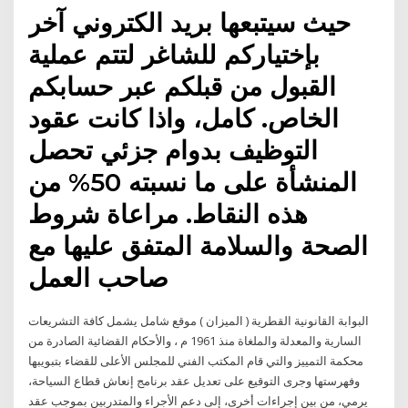
حيث سيتبعها بريد الكتروني آخر
بإختياركم للشاغر لتتم عملية
القبول من قبلكم عبر حسابكم
الخاص. كامل، واذا كانت عقود
التوظيف بدوام جزئي تحصل
المنشأة على ما نسبته 50% من
هذه النقاط. مراعاة شروط
الصحة والسلامة المتفق عليها مع
صاحب العمل
البوابة القانونية القطرية ( الميزان ) موقع شامل يشمل كافة التشريعات
السارية والمعدلة والملغاة منذ 1961 م ، والأحكام القضائية الصادرة من
محكمة التمييز والتي قام المكتب الفني للمجلس الأعلى للقضاء بتبويبها
وفهرستها وجرى التوقيع على تعديل عقد برنامج إنعاش قطاع السياحة،
يرمي، من بين إجراءات أخرى، إلى دعم الأجراء والمتدربين بموجب عقد