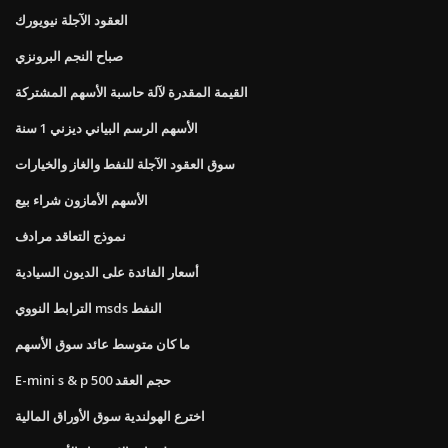
العقود الآجلة نيويورك
صباح النجم البرونزي
القيمة المقدرة لآلة حاسبة الأسهم المشتركة
الأسهم الرسم البياني ديزني 1 سنة
سوق العقود الآجلة للنفط والغاز والخيارات
الأسهم الأمازون شراء بيع
نموذج التعاقد مرادف
أسعار الفائدة على الديون السيادية
الترابط النووي msds النفط
ما كان متوسط ​​عائد سوق الأسهم
E-mini s & p 500 حجم العقد
اخترع الهولندية سوق الأوراق المالية