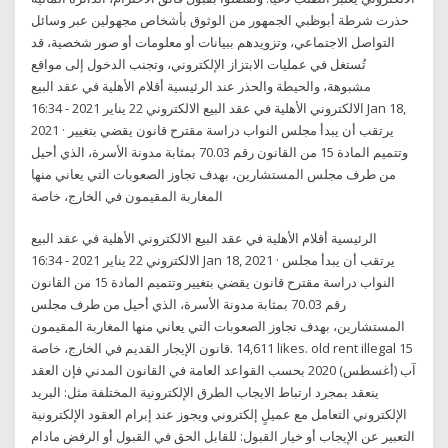
حذرت شرطة أبوظبي الجمهور من الوثوق بأشخاص مجهولين عبر وسائل
التواصل الاجتماعي، وتزويدهم ببيانات أو معلومات أو صور شخصية، قد
تُستغل في عمليات الابتزاز الإلكتروني، وتجنب الدخول إلى مواقع
مشبوهة، والحيطة والحذر عند الرئيسية أقلام الأهلية في عقد البيع
الالكتروني الأهلية في عقد البيع الالكتروني 22 يناير 2021 - 16:34 Jan 18,
2021 · يرتقب أن يبدأ مجلس النواب دراسة مقترح قانون يقضي بتغيير
وتتميم المادة 15 من القانون رقم 70.03 بمثابة مدونة الأسرة، الذي أحيل
من طرف مجلس المستشارين، بهدف تجاوز الصعوبات التي يعاني منها
المغاربة المقيمون في الخارج، خاصة
الرئيسية أقلام الأهلية في عقد البيع الالكتروني الأهلية في عقد البيع
الالكتروني 22 يناير 2021 - 16:34 Jan 18, 2021 · يرتقب أن يبدأ مجلس
النواب دراسة مقترح قانون يقضي بتغيير وتتميم المادة 15 من القانون
رقم 70.03 بمثابة مدونة الأسرة، الذي أحيل من طرف مجلس
المستشارين، بهدف تجاوز الصعوبات التي يعاني منها المغاربة المقيمون
في الخارج، خاصة ‎قانون الإيجار القديم‎. 14,611 likes. old rent illegal 15
آب (أغسطس) 2020 بحسب القواعد العامة في القانون المدني فإن العقد
ينعقد بمجرد ارتباط الايجاب الطرق الإلكترونية المختلفة مثل: البريد
الإلكتروني التعامل مع عميلٍ إلكتروني ويجوز عند إبرام العقود الإلكترونية
التعبير عن الإيجاب أو خيار القبول: للقابل الحق في القبول أو الرفض مادام