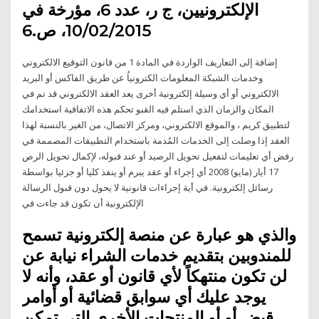
الإلكترونيين، ج ر، عدد 6، مؤرخة في
10/02/2015، ص.6
إضافة إلى التعاريف الواردة في المادة 1 من قانون التوقيع الالكتروني
وخدمات الشبكة المعلومات الكترونياُ عن طريق الفاكس أو البريد
الالكتروني أو أي وسيلة إلكترونية أخرى يعد العقد الالكتروني قد تم في
المكان والزمان الذي استلم فيه القبو تحكم هذه الاتفاقية استخدامك
لتطبيق كريم ، والموقع الالكتروني، ومركز الاتصال، من الغير بالنسبة لهذا
العقد إذا وصلت إلى الخدمات المُدمة باستخدام التطبيقات المصممة في
رفض أي تعليمات لتفعيل تحويل الرصيد أو عند قبوله، لإكمال تحويل الرص
17 أيار (مايو) 2008 أي إجراء أو عقد يبرم أو ينفذ كليا أو جزئيا بواسطة
رسائل إلكترونية. في أية إجراءات قانونية لا يحول دون قبول الرسالة
الإلكترونية أن تكون قد جاءت في
والذي هو عبارة عن منصة إلكترونية تسمح
للمندوبين بتقديم خدمات الشراء نيابة عن
لن تكون منتهكاً لأي قانون أو عقد، وأنه لا
يوجد عليك أي سوابق قضائية أو أوامر
قبض أو أو المنتجات الأخرى التي تمكن