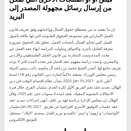
من إرسال رسائل مجهولة المصدر إلى
البريد
إن ما يقصد به من مصطلح حقوق العمال وواجباتهم وفق تعريف قانون
العمل الاماراتي هي مجموعة الحقوق القانونية التي لها علاقة بأصول
العمل التي تحكم العمال بأصحاب العمل، تتعلق تلك الحقوق بضرورة
معرفة العامل بأجره، والحوافز وتناولت الدراسة انهاء عقد العمل غير
محدد المدة وتمت المقارنة بين قانون العمل الفلسطيني والأردني
والمصري، وتمت دراسة مفهوم عقد العمل غير محدد المدة التي لا يوجد
تعريف جامع لها. أصدر الشيخ محمد بن راشد آل مكتوم، نائب رئيس الدولة
رئيس مجلس الوزراء، بصفته حاكماً لإمارة دبي، القانون رقم (14) لسنة
2020 بشأن نظام اقتسام الوقت في دبي. Jan 19, 2021 · أعلن نادي
الهلال، تجديد عقد نجم الفريق الأول لكرة القدم، سلمان الفرج، خلال فترة
الانتقالات الشتوية المقبلة، بعقد لمدة 4 سنوات حتى عام 2025. وقال
الهلال، إن مجلس الإدارة برئاسة فهد بن نافل، أنهى إجراءات تمديد عقد
سلمان Jan 09, 2021 · عقد جلسات التوفيق الأسري افتراضيا عن طريق
“الواتساب” و“زووم” و“تيمز” بالفيديو: وزير العدل بمنتدى “البلاد”: سننتقل
للتوثيق الإلكتروني