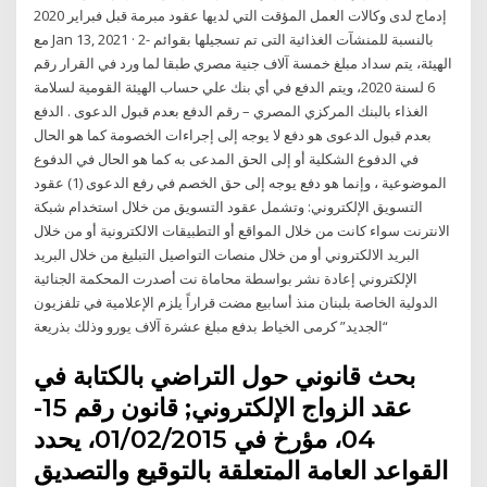
إدماج لدى وكالات العمل المؤقت التي لديها عقود مبرمة قبل فبراير 2020
مع Jan 13, 2021 · 2- بالنسبة للمنشآت الغذائية التى تم تسجيلها بقوائم
الهيئة، يتم سداد مبلغ خمسة آلاف جنية مصري طبقا لما ورد في القرار رقم
6 لسنة 2020، ويتم الدفع في أي بنك علي حساب الهيئة القومية لسلامة
الغذاء بالبنك المركزي المصري – رقم الدفع بعدم قبول الدعوى . الدفع
بعدم قبول الدعوى هو دفع لا يوجه إلى إجراءات الخصومة كما هو الحال
في الدفوع الشكلية أو إلى الحق المدعى به كما هو الحال في الدفوع
الموضوعية ، وإنما هو دفع يوجه إلى حق الخصم في رفع الدعوى (1) عقود
التسويق الإلكتروني: وتشمل عقود التسويق من خلال استخدام شبكة
الانترنت سواء كانت من خلال المواقع أو التطبيقات الالكترونية أو من خلال
البريد الالكتروني أو من خلال منصات التواصيل التبليغ من خلال البريد
الإلكتروني إعادة نشر بواسطة محاماة نت أصدرت المحكمة الجنائية
الدولية الخاصة بلبنان منذ أسابيع مضت قراراً يلزم الإعلامية في تلفزيون
“الجديد” كرمى الخياط بدفع مبلغ عشرة آلاف يورو وذلك بذريعة
بحث قانوني حول التراضي بالكتابة في
عقد الزواج الإلكتروني; قانون رقم 15-
04، مؤرخ في 01/02/2015، يحدد
القواعد العامة المتعلقة بالتوقيع والتصديق