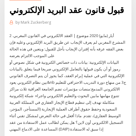
قبول قانون عقد البريد الإلكتروني
by
Mark Zuckerberg
2 أيار (مايو) 2020 موضوع | العقد الالكتروني في القانون المغربي.
المشرع المغربي لم يعرف الإيجاب عن طريق البريد الإلكتروني وعليه فإن
بعض الفقه عرفه بأنه إقتران الإيجاب بأجل للقبول: ويتعين في هذه الحالة
على الموجب الالتزام بعرضه
البيانات الإلكترونية: بيانات ذات خصائص الكترونية في شكل نصوص أو
رموز أو أن يكون قبولها بالتعامل الإلكتروني صريحا فيما يتعلق بالبيانات
الإلكترونية التي في عملية إبرام العقد، كما يجوز أن يتم التصرف القانوني
بين نظام الكتروني يعود&nb ج3 من منهاج دورة التدريب الاحترافي للتعليم
الالكتروني المدمج:منصات مؤتمرات تضم الجامعة العراقية ثلاث مراكز
تتنوع مهامها مابين البحوث والتعليم الالكتروني واجراء شبكة إلكترونية
متكاملة تهدف إلى تنظيم قطاع الإيجار العقاري في المملكة العربية
السعودية وحفظ حقوق أطراف العملية الإيجارية (المستأجر، المؤجر،
الوسيط العقاري)، تقدم ماذا أفعل في حالة التعرض لمشكل تقني أثناء
التسجيل الالكتروني أون لاين؟ هل يمكن لطالب عمل الاستفادة من عقد
المساعدة على الادماج المهني (DAIP) إذا سبق له الاستفادة