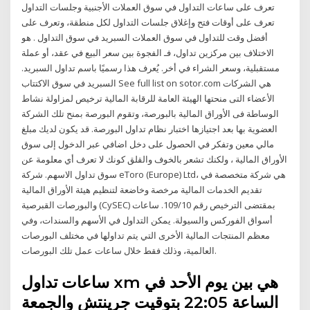
تعرف على ساعات التداول في سوق العملات الأجنبية وجلسات التداول
تعرف على أوقات فتح وإغلاق جلسات التداول لكل منطقة، وتعرف على
أفضل وقت للتداول في سوق العملات السبريد في سوق التداول . هو
الاختلاف بين مركزين تداول، فـ الفجوة بين سعر البيع في عقد، أو عملة
مستقبلية، وسعر الشراء في أخر. يُعرف هذا رسميًا باسم تداول السبريد.
السبريد في سوق الاكتتاب See full list on sotor.com هي الشركات
الأعضاء التى منحتها الهيئة العامة للرقابة المالية ترخيص لمزاولة نشاط
الوساطة فى الأوراق المالية بالبورصة، وتقوم البورصة بمنح تلك الشركة
العضوية بها بعد اجتيازها اختبار نظام تداول البورصة. قد يكون لديك مبلغ
مالي معين وتفكر في الحصول على دخل اضافي عبر الدخول إلى سوق
الأوراق المالية ، ولكنك تشعر بالخوف والقلق كونك لا تعرف أي معلومة عن
سوق تداول الاسهم. شركة eToro (Europe) Ltd، هي شركة متخصصة في
تقديم الخدمات المالية مرخصة وخاضعة لتنظيم هيئة الأوراق المالية
والبورصات القبرصية (CySEC) بمقتضى الترخيص رقم 109/10. ساعات
أسواق الفوركس والسيولة. يمكن التداول في الأسهم والسندات، وفي
معظم المنتجات المالية الأخرى التي يتم تداولها في مختلف البورصات
العالمية، وذلك فقط خلال ساعات عمل تلك البورصات.
ساعات تداول xm هي بين يوم الأحد في
الساعة 22:05 بتوقيت جرينتش والجمعة