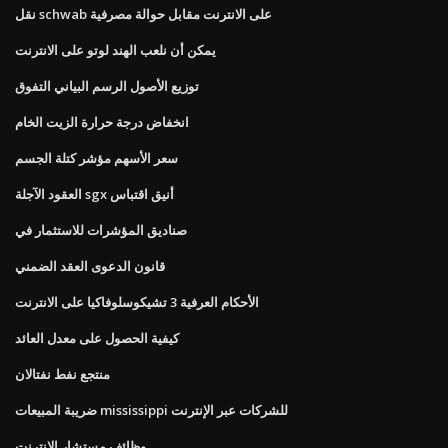
نقل schwab على الانترنت مقابل حوالة مصرفية
يمكن أن نلعب الهند لوتو على الانترنت
توزيع الأصول الرسم البياني التفوق
انخفاض درجة حرارة الزيت الخام
سعر الأسهم مؤشر كتلة الجسم
العقود الآجلة sgx أنيق اقتباس
صناديق المؤشرات للاستثمار في
قانون الدعوى العقد الضمني
الأحكام العرفية 3 تشيكوسلوفاكيا على الانترنت
كيفية الحصول على معدل العائد
منتجع نفط نفتالان
ضريبة المبيعات mississippi للشركات عبر الإنترنت
وظائف مستشار الانترنت