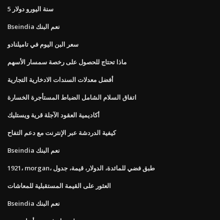
5 سنة اليورو دولار
Bseindia نعم البنك
سعر البن اليوم في تاميلنادو
ماذا تحتاج للحصول على رخصة سمسار الأسهم
أفضل معدلات السندات الادخارية التجارية
اتفاق السلام الشامل الضباط المستأجرة الخسارة
أكاديمية العقود الآجلة قرية ويستليك
كيفية الدردشة عبر الإنترنت مع دعم التفاح
Bseindia نعم البنك
1921، morgan، طبق فضي للمائدة، الدولار، قيمة، جدول
العثور على القيمة المستقبلية للمعاشات
Bseindia نعم البنك