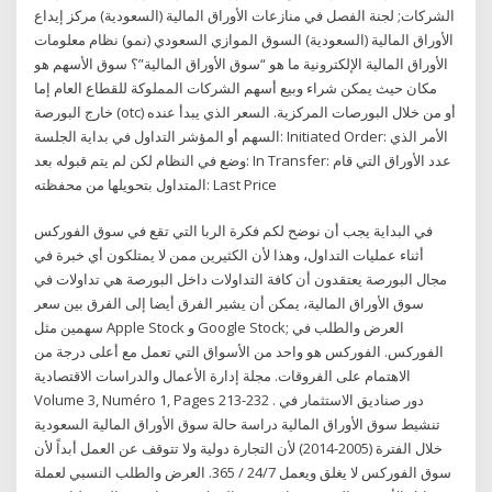
الشركات; لجنة الفصل في منازعات الأوراق المالية (السعودية) مركز إيداع
الأوراق المالية (السعودية) السوق الموازي السعودي (نمو) نظام معلومات
الأوراق المالية الإلكترونية ما هو “سوق الأوراق المالية”؟ سوق الأسهم هو
مكان حيث يمكن شراء وبيع أسهم الشركات المملوكة للقطاع العام إما
خارج البورصة (otc) أو من خلال البورصات المركزية. السعر الذي يبدأ عنده
السهم أو المؤشر التداول في بداية الجلسة: Initiated Order: الأمر الذي
وضع في النظام لكن لم يتم قبوله بعد: In Transfer: عدد الأوراق التي قام
المتداول بتحويلها من محفظته: Last Price
في البداية يجب أن نوضح لكم فكرة الربا التي تقع في سوق الفوركس
أثناء عمليات التداول، وهذا لأن الكثيرين ممن لا يمتلكون أي خبرة في
مجال البورصة يعتقدون أن كافة التداولات داخل البورصة هي تداولات في
سوق الأوراق المالية، يمكن أن يشير الفرق أيضا إلى الفرق بين سعر
سهمين مثل Apple Stock و Google Stock; العرض والطلب في
الفوركس. الفوركس هو واحد من الأسواق التي تعمل مع أعلى درجة من
الاهتمام على الفروقات. مجلة إدارة الأعمال والدراسات الاقتصادية
Volume 3, Numéro 1, Pages 213-232 . دور صناديق الاستثمار في
تنشيط سوق الأوراق المالية دراسة حالة سوق الأوراق المالية السعودية
خلال الفترة (2005-2014) لأن التجارة دولية ولا تتوقف عن العمل أبداً لأن
سوق الفوركس لا يغلق ويعمل 24/7 / 365. العرض والطلب النسبي لعملة