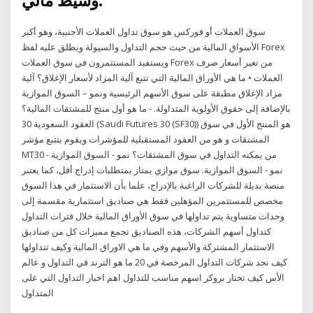
وسيط مالي.
سوق العملات أو فوركس هو سوق تداول العملات الأجنبية، وهو أكبر
الأسواق المالية من حيث حجم التداول والسيولة ويطلق عليه لفظ Forex
ويستفيد المستثمرون في سوق العملات Forex من تغير أسعار صرف
العملات • ما هي الأوراق المالية التي تتبع آلية المزاد لأسعار الإغلاق؟ آلية
مزاد الإغلاق مطبقة على سوق الأسهم الرئيسية ونمو – السوق الموازية
بالإضافة إلى حقوق الأولوية المتداولة. - ما هو أول منتج للمشتقات المالية؟
العقود السعودية 30 (Saudi Futures 30 (SF30)) هو المنتج الأول في سوق
المشتقات و هو من العقود المستقبلية للمؤشرات ويقوم بتتبع مؤشر
MT30 - من يمكنه التداول في سوق المشتقات؟ نمو - السوق الموازية
نمو - السوق الموازية. سوق موازي يمتاز بمتطلبات إدراج أقل، كما يعتبر
منصة بديلة للشركات الراغبة بالإدراج، علما بأن الاستثمار في هذا السوق
مخصص للمستثمرين المؤهلين فقط هي صناديق استثمارية مقسمة إلى
وحدات متساوية يتم تداولها في سوق الأوراق المالية خلال فترات التداول
كتداول أسهم الشركات، هذه الصناديق تجمع مميزات كل من صناديق
الاستثمار المشتركة والأسهم وفي ما هي الاوراق المالية وكيف تتداولها
كيف تجد شركات التداول المرخصة في 20 ما هو الترند في التداول و عالم
الأس كيف تختار بروكر اسهم مناسب للتداول اهم اخبار التداول التي على
المتداول