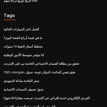
تاريخ توزيع أرباح سهم uob
Tags
أفضل تاجر السيارات الثنائية
ما هي قيمة أرباع الفضة اليوم؟
مخطط أسعار النفط 10 سنوات
لنا مؤشر متوسط ​​الأجور الوطنية
تحقق من بطاقة الضمان الاجتماعي الخاصة بي على الإنترنت
1921، morgan، طبق فضي للمائدة، الدولار، قيمة، جدول
سعر الفائدة مبادلة التمهيدي
جدول تصنيف السندات الائتمانية
القرض الإلكتروني خدمة إقراض عبر الإنترنت عرضت مؤخرًا 60 شهرًا
القروض غير المضمونة الهند عبر الإنترنت