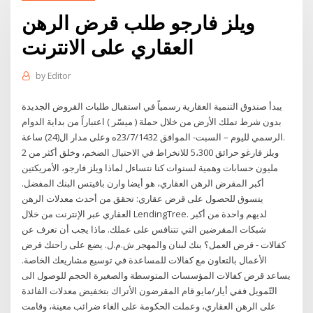
ويلز فارجو طلب قرض الرهن
العقاري على الانترنت
by
Editor
يبدأ صندوق التنمية العقارية رسمياً في استقبال طلبات القروض الجديدة
بدون شرط تملك الأرض من خلال حملة ( ميسّر ) اعتباراً من بداية الدوام
الرسمي لليوم – السبت- الموافق 23/7/1432ه وعلى مدار ال(24) ساعة.
ويلز فارغو حرائق 5،300 للانخراط في الاحتيال الضخم، وخلق أكثر من 2
مليون حسابات وهمية لسنوات كنا نتساءل لماذا ويلز فارجو، الأمريكتين
أكبر المقرض الرهن العقاري، هو أيضا وارن بافيتس البنك المفضل.
يتسوق للحصول على قرض عقاري: تحقق من أحدث معدلات الرهن
العقاري عبر الإنترنت من خلال LendingTree. لديهم واحدة من أكبر
شبكات المقرضين التي تتنافس على عملك. ماذا يجب أن تعرف عن
كفالات - قرض العمل؟ بنك لبنان والمهجر ش.م.ل. يضع على راحتك قرض
الأعمال بالتعاون مع كفالات للمساعدة في توسيع مشاريعك الخاصة.
يساعد قرض كفالات المؤسسات المتوسطة والصغيرة الحجم للوصول الى
التّمويل ففي أيار/مايو قام المقرضون الأتراك بتخفيض معدلات الفائدة
على الرهن العقاري، وعملت الحكومة على الغاء ضرائب معينة، وقامت