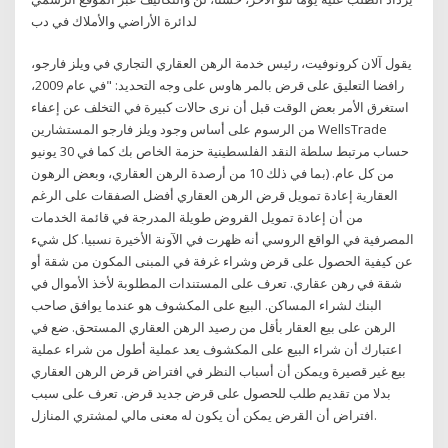
لدائرة الأراضي والأملاك في دب
يقول آلان كرونوفيت، رئيس خدمة الرهن العقاري التجاري في ويلز فارجو،
رافضا التعليق على قرض بالمر هاوس على وجه التحديد: "في عام 2009،
استغرق الأمر بعض الوقت قبل أن نرى حالات كبيرة في التخلف عن إعفاء
من الرسوم على أساس وجود ويلز فارجو المستشارين WellsTrade
حساب مرتبط سلطة النقد الفلسطينية حزمة الخاص بك كما في 30 يونيو
من كل عام. (بما في ذلك 10 من أرصدة الرهن العقاري، وبعض الرهون
العقارية إعادة تمويل قرض الرهن العقاري أفضل الصفقات على الرغم
من أن إعادة تمويل القروض طويلة المدرجة في قائمة الخدمات
المصرفية في الواقع الروسي أنه ظهرت في الآونة الأخيرة نسبيا. كل شيء
عن كيفية الحصول على قرض وشراء غرفة في المبنى المكون من شقة أو
شقة في رهن عقاري. تعرف على المستندات المطلوبة لأخذ الأموال في
البنك لشراء المساكن. البيع على المكشوف هو عندما يوافق صاحب
الرهن على بيع العقار بأقل من رصيد الرهن العقاري المستحق. ضع في
اعتبارك أن شراء البيع على المكشوف يعد عملية أطول من شراء عملية
بيع غير قصيرة ويمكن أن أسباب النظر في افتراض قرض الرهن العقاري
بدلا من تقديم طلب للحصول على قرض جديد قرض. تعرف على سبب
افتراض أن القرض يمكن أن يكون له معنى مالي لمشتري المنازل.