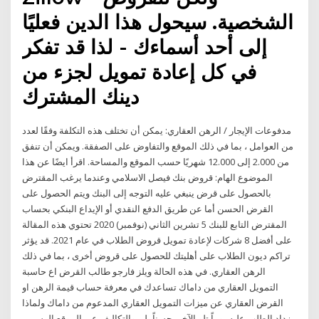
الشخصية. سيحول هذا الدين فعليًا
إلى أحد أسماءك - لذا قد تفكر
في كل إعادة تمويل لجزء من
دينك المشترك
مدفوعات الإيجار / الرهن العقاري: يمكن أن تختلف هذه التكلفة وفقًا لعدد
من العوامل ، بما في ذلك الموقع والتفاوض على الصفقة. ويمكن أن تنفق
من 2.000 إلى 12.000 شهريًا حسب الموقع والمساحة. اقرأ ايضًا عن هذا
الموضوع الهام: قروض بنك فيصل الاسلامي وعندما يرغب المقترض
بالحصول على قرض ينبغي عليه التوجه إلى البنك ويتم الحصول على
القرض الحسن أما عن طريق الدفع النقدي أو الإيداع البنكي بحساب
المقترض التابع للبنك 5 تشرين الثاني (نوفمبر) 2020 تحتوي هذه المقالة
على أفضل 8 شركات لإعادة تمويل قروض الطلاب في عام 2021. قد يؤثر
تراكم ديون الطلاب على أهليتك للحصول على قروض أخرى ، بما في ذلك
الرهن العقاري. في هذه الحالة ويلز فارجو طالب القرض اع حاسبة
التمويل العقاري من داماك تساعدك في معرفة حساب قيمة الرهن او
القرض العقاري عن ميزات التمويل العقاري المدعوم من داماك ولماذا
يزداد الطلب عليه يوماً تلو الآخر، حسناً، لن والتكاليف عبر الموقع الرسمي