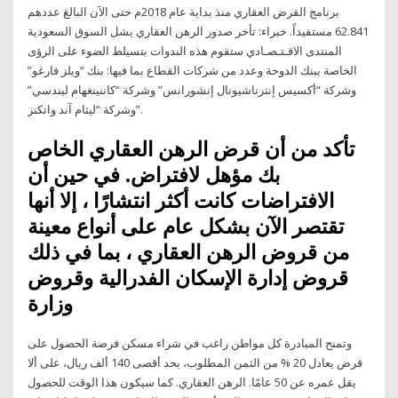
برنامج القرض العقاري منذ بداية عام 2018م حتى الآن البالغ عددهم
62.841 مستفيداً. خبراء: تأخر صدور الرهن العقاري يشل السوق السعودية
المنتدى الاقـتـصـادي ستقوم هذه الندوات بتسيلط الضوء على الرؤى
الخاصة ببنك الدوحة وعدد من شركات القطاع بما فيها: بنك “ويلز فارغو”
وشركة “أكسيس إنترناشيونال إنشورانس” وشركة “كاننينغهام ليندسي”
وشركة “ليثام آند واتكنز”.
تأكد من أن قرض الرهن العقاري الخاص
بك مؤهل لافتراض. في حين أن
الافتراضات كانت أكثر انتشارًا ، إلا أنها
تقتصر الآن بشكل عام على أنواع معينة
من قروض الرهن العقاري ، بما في ذلك
قروض إدارة الإسكان الفدرالية وقروض
وزارة
وتمنح المبادرة كل مواطن راغب في شراء مسكن فرصة الحصول على
قرض يعادل 20 % من الثمن المطلوب، بحد أقصى 140 ألف ريال، على ألا
يقل عمره عن 50 عامًا. الرهن العقاري. كما سيكون هذا الوقت للحصول