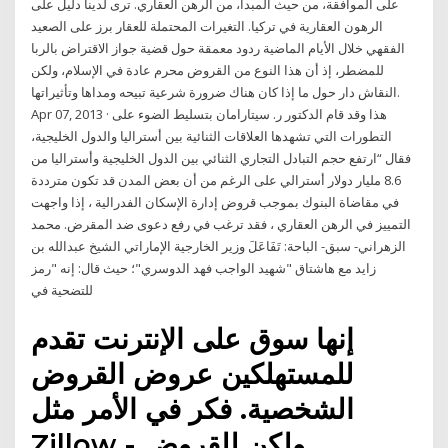
على الموافقة، من حيث المبدأ، من الرهن العقاري. ترى لدينا دليل على
الرهون العقارية في تركيا. التغيرات المحتملة للعقار برز على الصعيد
الفقهي خلال الأيام الماضية ردود معمقة حول قضية جواز الاقتراض بالربا
للمضطر، إذ أن هذا النوع من القروض محرم عادة في الإسلام، ولكن
النقاش دار حول ما إذا كان هناك ضرورة شرعية تبيحه ومداها وتأثيراتها.
Apr 07, 2013 · هذا وقد قام الدكتور ر. سيتارامان بتسليط الضوء على
التطورات التي تشهدها العلاقات الثنائية بين أستراليا والدول الخليجية،
فقال “ارتفع حجم التبادل التجاري الثنائي بين الدول الخليجية وأستراليا من
8.6 مليار دولار أسترالي على الرغم من أن بعض المدن قد تكون مترددة
في مقاضاة البنوك بموجب قروض إدارة الإسكان الفدرالية ، إذا واجهت
التمييز في الرهن العقاري ، فقد ترغب في رفع دعوى ضد المقرض. محمد
الزهراني- سبق- الباحة: ‏تَفَاعَلَ وزير الخارجية الإماراتي الشيخ عبدالله بن
زايد مع هاشتاق "شهيد الواجب فهد الدوسري"؛ حيث قال: إنه "رمز
للتضحية في
إنها سوق على الإنترنت تقدم
للمستهلكين عروض القروض
الشخصية. فكر في الأمر مثل
Zillow - ولكن للقروض