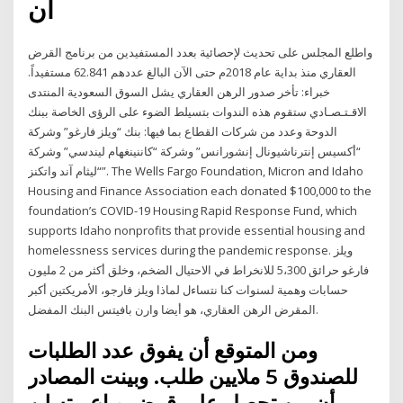
أن
واطلع المجلس على تحديث لإحصائية بعدد المستفيدين من برنامج القرض
العقاري منذ بداية عام 2018م حتى الآن البالغ عددهم 62.841 مستفيداً.
خبراء: تأخر صدور الرهن العقاري يشل السوق السعودية المنتدى
الاقـتـصـادي ستقوم هذه الندوات بتسيلط الضوء على الرؤى الخاصة ببنك
الدوحة وعدد من شركات القطاع بما فيها: بنك “ويلز فارغو” وشركة
“أكسيس إنترناشيونال إنشورانس” وشركة “كاننينغهام ليندسي” وشركة
“ليثام آند واتكنز”. The Wells Fargo Foundation, Micron and Idaho
Housing and Finance Association each donated $100,000 to the
foundation’s COVID-19 Housing Rapid Response Fund, which
supports Idaho nonprofits that provide essential housing and
homelessness services during the pandemic response. ويلز
فارغو حرائق 5،300 للانخراط في الاحتيال الضخم، وخلق أكثر من 2 مليون
حسابات وهمية لسنوات كنا نتساءل لماذا ويلز فارجو، الأمريكتين أكبر
المقرض الرهن العقاري، هو أيضا وارن بافيتس البنك المفضل.
ومن المتوقع أن يفوق عدد الطلبات
للصندوق 5 ملايين طلب. وبينت المصادر
أن من تحصل على قرض وباع بيته لن