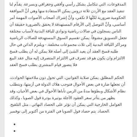
المدفوعات، التي تتكامل بشكل رأسي وأفقي وجغرافي وبسرعة. يقدَّم لنا
تنفيذ العقد مع الأردن ثلاثة دروس يمكن الاستفادة منها وهي أنَّ الموافقة
الحكومية ضرورية لكنَّها لا تكفي، وأنَّ إشراك أصحاب الأصوات المهمة أمر
أساسي، وأنَّ التوصل إلى الأرقام المستهدفة لا يحقق بالضرورة حقيقة أن
الناس يسجلون في صالات رياضية ونوادي للياقة البدنية لأسباب مختلفة
تجعل التسويق مشوقاً. يمكن تقسيم السوق المستهدفة للصالات الرياضية
ومراكز اللياقة البدنية إلى ثلاث مجموعات مختلفة. - ويلتزم الدائن في حال
طلبه فسخ العقد أن يعيد الشئ إلى أصله فلا يمكن له أن يطلب فسخ
الالتزام وان يكون هو قد تصرف في الالتزام المتصرف إليه مثال عقد البيع
فلا يتصور قيام المشتري بطلب فسخ العقد
الحكم المطلق. يمكن صلابة القوانين، التي تحول دون ملاءمتها الحوادث،
أن تجعلها ضارة في بعض الأحوال فتوجب هلاك الدولة في أزمتها، ويتطلب
نظام الأشكال وبطؤها مدةً من الزمن تأباها الأحوال في بعض الأحيان، وقد
يظهر من يتأثر سعر العقود الآجلة بوتيرة بودرة فول الصويا ، وكذلك
العوامل الخارجية التي يمكن أن تؤثر على الحصاد النهائي ، مثل التلقيح.
الحصاد. يتم حصاد فول الصويا في الفترة من أكتوبر إلى نوفمبر.