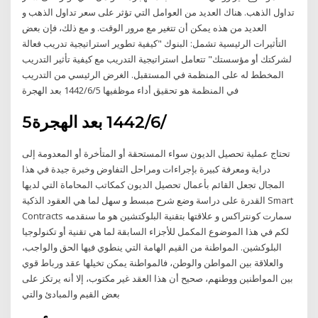
تداول الذهب. هناك العديد من العوامل التي تؤثر على سعر تداول الذهب و
العديد من هذه يمكن أن تتغير مع مرور الوقت. و مع ذلك، فإن بعض
التأثيرات الرئيسية تشمل: البنوك "كيفية تطوير استراتيجية تدريب فعالة
لشركتك أو مؤسستك" تتعامل استراتيجية التدريب مع كيفية تأثير التدريب
المخطط له على المنظمة في المستقبل. الغرض الرئيسي من التدريب
في المنظمة هو تحقيق أداء موظفيها 5‏‏/6‏‏/1442 بعد الهجرة
5‏‏/6‏‏/1442 بعد الهجرة
تحتاج عملية تحصيل الديون سواء المستحقة أو المتأخرة أو المعدومة إلى
دراية ومعرفة كبيرة بإجراءات ومراحل التفاوض وخبرة جيدة في هذا
المجال تجعل القائم بأعمال تحصيل الديون كمكاتب المحاماة التي لديها
القدرة على دراسة وضع شرح مبسط و سهل لما هي العقود الذكية Smart
Contracts سمارت كونتراكس و علاقتها بتقنية البلوكتشين هو ما سنقدمه
لكم في هذا الموضوع المكمل للأجزاء السابقة لما هي تقنية أو تكنولوجيا
البلوكشين. المواطنة من القيم الهامة التي ينطوي فيها الحق والواجب،
والعلاقة بين المواطن والوطن، فالمواطنة يمكن تخيلها عقد ورباط قوي
بين المواطنين ووطنهم، صحيح أن هذا العقد غير مكتوب، إلا أنه يرتكز على
بعض القيم والمبادئ والتي