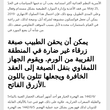
الأسرية النظم الغذائية أكثر استدامة. يجب أن تدعمها السياسات في الحدّ
من فقد الأغذية وإدارة الموارد الطبيعية بشكل مستدام وفعال. May 25,
2019 · وعلى المدى الطويل، ومع ذلك، فإن احتمال هذا السلوك الانتهازي
يمكن أن تجعل فوكسكون مشبوهة لشركة أبل، ونتيجة لذلك، غير راغبة
في القيام باستثمارات محددة لأبل بسبب الموقف التفاوضي ضعف ذلك
من شأنه أن يضع المورد في.
يمكن أن يحقن الطبيب صبغة
زرقاء غير ضارة في المنطقة
القريبة من الورم. ويقوم الجهاز
اللمفاوي بنقل الصبغة إلى العقد
الخافرة ويجعلها تتلون باللون
الأزرق الفاتح.
5‏‏/6‏‏/1442 بعد الهجرة الخيار هو أحد أشهر أصناف الخضار الغنية بالماء
والقليلة السعرات الحرارية، علاوة على ذلك، فهو غني جدا بالألياف القابلة
للذوبان لذلك فهو يعزز بشكل جيد عملية الهضم. 5‏‏/6‏‏/1442 بعد الهجرة