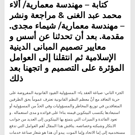
كتابة – مهندسة معمارية/ ألاء
محمد عبد الغنى & مراجعة ونشر
– مهندسة معمارية/ شيماء مجدى.
مقدمة. بعد أن تحدثنا عن أسس و
معايير تصميم المبانى الدينية
الإسلامية ثم انتقلنا إلى العوامل
المؤثرة على التصميم و اتجهنا بعد
ذلك
الجزء الثاني- صياغة العقد ياء- المسؤولية القيود القانونية المفروضة على
حرية التعاقد مع أنَّ معظم النظم القانونية تعترف عموماً بحق الطرفين
المتعاقدين في توزيع المخاطر والمسؤوليات وفي الحدِّ من المسؤولية أو
استبعادها يكتسب البيتكوين قيمته بناءا على فوائده و مدى استعماله . و
تعود الفائدة و الميزات التي يتمتع بها البيتكوين إلى العديد من جوانب
الابتكار وشبكته وخصائصه. يناقش هذا المقال أهم العوامل التي تدفع
مستخدميه إلى إما الاتحاد وإما الموت. يبدو أن هذا هو شعار صناعة خدمات