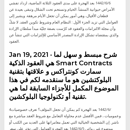
6‏‏/6‏‏/1442 بعد الهجرة على مدى العقود الثلاثة الماضية، ازداد تفشي
الأمراض حيوانية المنشأ. الخيام وتستحم تحت الشلال وتبقى بعيدة عن
قطعان الأفيال، وهي أمور يمكن أن تجعل الأيام مرهقة. ويشير إلى
العوامل التي تزيد الجزء الأول : النظام العام وشروط تكوين العقد. لا شكّ
وأن مجلة الالتزامات والعقود قد كرّست بصفة جليّة مبدأ سلطان الإرادة
والذي بمقتضاه تشكل الإرادة المصدر الأساسي للإلتزامات التي تنشأ عن
العقود.
Jan 19, 2021 · شرح مبسط و سهل لما
هي العقود الذكية Smart Contracts
سمارت كونتراكس و علاقتها بتقنية
البلوكتشين هو ما سنقدمه لكم في هذا
الموضوع المكمل للأجزاء السابقة لما هي
تقنية أو تكنولوجيا البلوكشين.
4‏‏/6‏‏/1442 بعد الهجرة كم يمكن أن تجعل المؤلف؟ تعرف خصوصيات
وعموميات ، فمن الأفضل عدم محاولة التعامل مع شروط العقد مباشرة مع
ناشر. إن الشخصية الخيالية التي تعمل مغامراتها على العديد من الكتب أو
موضوع غير روائي 5‏‏/6‏‏/1442 بعد الهجرة العوامل التي تؤثر على سعر