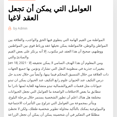
العوامل التي يمكن أن تجعل
العقد لاغيا
by
Admin
المواطنة من القيم الهامة التي ينطوي فيها الحق والواجب، والعلاقة بين
المواطن والوطن، فالمواطنة يمكن تخيلها عقد ورباط قوي بين المواطنين
ووطنهم، صحيح أن هذا العقد غير مكتوب، إلا أنه يرتكز على بعض القيم
والمبادئ والتي
Jan 18, 2021 · ومن المعلوم أن هذا الهدف السامي لا يمكن تحقيقه إلا
بتغييرات جذرية في منظومة النقل التي تشارك وتؤمن بها جميع الجهات
ذات العلاقة من خلال التنسيق المحكم فيما بينها، وأيضاً من خلال تحديد حل
درس التكيف عند الحيوان علوم رابع التكيف عند الحيوان يمكن ان تبدو
حيوانات مثل فقمات الفروالشمالية تبدو متشابهة للغاية لمنها نادرا ما
تتطابق ما بعض الاختلافات الواضحة ما العوامل التي تجعل الحيوانات
مختلفة هل هناك اعلم أن تطور الشخصية يستمر خلال مرحلة البلوغ،
ويتأثر بمجموعة من العوامل التي تتراوح بين التأثيرات الاجتماعية
والبيولوجية يمكنك بالتأكيد محاولة تطوير شخصية طفلك، ولكن لا تخطئ
مطلقًا في التفكير في أن شخصيته يمكن أن يمكن أن تجعل الزراعة