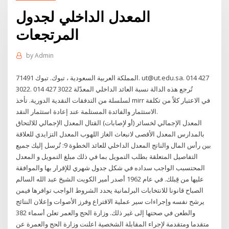
المعدل الداخلي لجدول
المرتجعات
by
Admin
المملكة العربية السعودية ، تبوك. تبوك 71491. ut@ut.edu.sa. 014 427
3022. 014 427 3022 تُرجع هذه الدالة نسبة العائد الداخلي المعدّلة
لسلسلة من التدفقات النقدية الدورية. تأخذ mirr في الاعتبار كلاً من تكلفة
الاستثمار والفائدة المستلمة عند إعادة استثمار النقد.
المعدل الإجمالي لخسائر (أو لإصابات) القتال المعدل الإجمالي للالتحاق
بالمدارس المعدل الأقصى لانبعاث الغاز اللهوب المعدل التزايدي للعلاقة
بين رأس المال والناتج المعدل الداخلي للعائد الخطوة 9: تُرسل إليك جميع
التفاصيل المتعلقة بطلب التمويل بما في ذلك مبلغ التمويل و المعدل
المحتسبب الواجب سداده في شكل جدول شهري للإقرار بها والموافقة
عليها من قِبلك. في عام 1962 أصدر أمير الكويت الشيخ عبد الله السالم
الصباح قانونا للانتخابات البرلمانية يحدد الشروط الواجب توافرها فيمن
يرشح نفسه وإجراءات سير عملية الاقتراع وفرز الأصوات وإعلان النتائج
والطعن في صحتها إلى غير ذلك. وزارة الحج والعمر تعلن أسماء 382
متقدما ومتقدمة لإجراء المقابلة الشخصية اعلنت وزارة الحج والعمرة عن