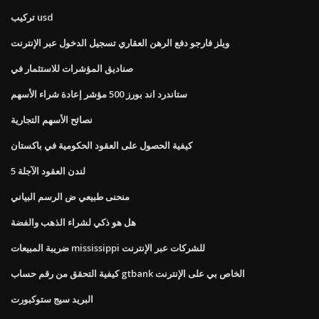
تركيب usd
ويلز فارجو دفع الرهن العقاري تسجيل الدخول عبر الإنترنت
صناديق المؤشرات للاستثمار في
ستاندرد اند بورز 500 مؤشر إعادة شراء الأسهم
نصائح الأسهم التجارية
كيفية الحصول على العقود الحكومية في باكستان
لندن العقود الآجلة 5
منحنى طبيعي ض الرسم البياني
هل هو ذكي لشراء الذهب والفضة
ضريبة المبيعات mississippi للشركات عبر الإنترنت
كيفية التحقق من رقم حساب gtbank الخاص بي على الإنترنت
البريد سيج ستوكبورت