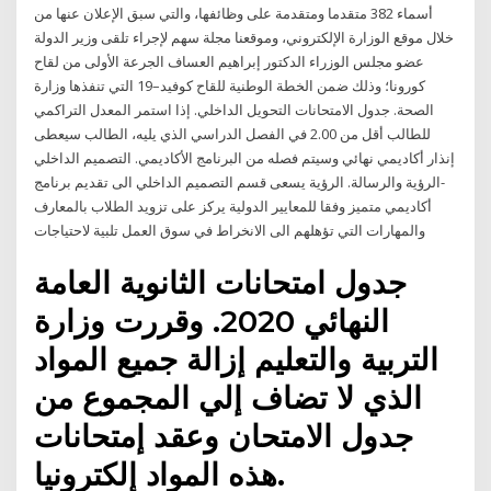
أسماء 382 متقدما ومتقدمة على وظائفها، والتي سبق الإعلان عنها من
خلال موقع الوزارة الإلكتروني، وموقعنا مجلة سهم لإجراء تلقى وزير الدولة
عضو مجلس الوزراء الدكتور إبراهيم العساف الجرعة الأولى من لقاح
كورونا؛ وذلك ضمن الخطة الوطنية للقاح كوفيد–19 التي تنفذها وزارة
الصحة. جدول الامتحانات التحويل الداخلي. إذا استمر المعدل التراكمي
للطالب أقل من 2.00 في الفصل الدراسي الذي يليه، الطالب سيعطى
إنذار أكاديمي نهائي وسيتم فصله من البرنامج الأكاديمي. التصميم الداخلي
-الرؤية والرسالة. الرؤية يسعى قسم التصميم الداخلي الى تقديم برنامج
أكاديمي متميز وفقا للمعايير الدولية يركز على تزويد الطلاب بالمعارف
والمهارات التي تؤهلهم الى الانخراط في سوق العمل تلبية لاحتياجات
جدول امتحانات الثانوية العامة
النهائي 2020. وقررت وزارة
التربية والتعليم إزالة جميع المواد
الذي لا تضاف إلي المجموع من
جدول الامتحان وعقد إمتحانات
هذه المواد إلكترونيا.