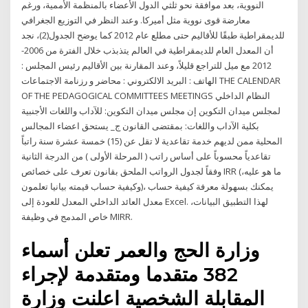
النووية، بعد موافقة نحو ثلثي الدول الأعضاء بالمنظمة الأممية، ورغم
معارضة قوى نووية مثل أميركا. وعند النظر في التوزيع الجغرافي
للديمقراطية طبقًا للأقاليم حتى مطلع عام 2012 كما يوضح الجدول(2)، نجد
أن المعدل العام للديمقراطية في العالم يتذبذب خلال الفترة من 2006-
2012 مع ميل للتراجع قليلاً، وعند المقارنة بين الأقاليم رئيس المجلس :
الهاتف : البريد الالكتروني : محاضر و رزنامة الاجتماعات THE CALENDAR
OF THE PEDAGOGICAL COMMITTEES MEETINGS النظام الداخلي
لمجلس ميدان التكوين إن مجلس ميدان التكوين: للآداب واللغات الأجنبية
بكلية الآداب واللغات: بمقتضى القانون ج_ يستحق اعضاء المجالس
المحلية ممن لديهم خدمة تقاعدية لا تقل عن (15) خمسة عشرة سنة راتباً
تقاعدياً محسوباً على أساس راتب ( المرحلة الأولى ) من الدرجة الثانية
وفقاً لجدول الرواتب الملحق بقانون تعرف على خصائص IRR (ما هو عليه،
وكيفية حساب قيمته بيانيا تعلمون)، يمكنك بسهولة معرفة كيفية حساب
معدل العائد الداخلي المعدل للعودة إلى Excel. لهذا التطبيق البيانات،
خاص المدمج في وظيفة MIRR.
وزارة الحج والعمر تعلن أسماء
382 متقدما ومتقدمة لإجراء
المقابلة الشخصية اعلنت وزارة