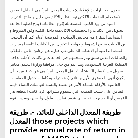
جدول الاختبارات ; الإعلانات; حساب المعدل التراكمي; الدليل المصور
لاستخدام الخدمات الالكترونية للنظام الأكاديمي; دليل ونماذج التدريب
الميداني; بيع الكتب المستعملة (فرع الطالبات) يتاح لطلبة الجامعة
التحويل بين الكليات و التخصصات الأكاديمية داخل الكلية وفق الشروط و
الضوابط المقرة من مجالس الكليات و الموضحة أدناه. كما أن التحويل
بين الكليات يخضع لشروط وضوابط التحويل بين الكليات التابعة لمسارات
المنحة الداخلية أو الابتعاث الداخلي هي عبارة عن برنامج خاص بالطلاب
والطالبات اللذين سبق وتم تسجيلهم في الجامعات والكليات الأهلية بداخل
المملكة العربية السعودية، وهذا يتم من خلال موافقة وزارة التعليم. معايير
التحويل بين أقسام الكلية: أنه لا يقل المعدل التراكمي عن 3.75 من 5. أن
يكون أنهى المستوى الأول والثاني (سنة دراسية كاملة). جدول المقاسات
العالمية بالأرقام للنساء. الأمر هو نفسه بالنسبة لقياسات النساء، فيتم
القياس على حسب القطعة التي ستقوم بشرائها، فإذا كانت القطعة هي
القميص أو التيشيرت، فعلينا ان نقوم بقياس الطول، والصدر، وبعدها نقوم
طريقة المعدل الداخلي للعائد. -. طريقة
المعدل those projects which
provide annual rate of return in