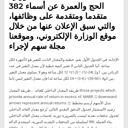
الحج والعمرة عن أسماء 382
متقدما ومتقدمة على وظائفها،
والتي سبق الإعلان عنها من خلال
موقع الوزارة الإلكتروني، وموقعنا
مجلة سهم لإجراء
الإجابة: في الجدول الأول نعم، خطية والمعدل الثابت للتغير هو 3أجهزة لكل
ساعة. أما الجدول الثاني لا تعتبر كمية خطية لأن معدل التغير في عدد
الزبائن بين. 1و2: (24-12) ÷ (2-1)= 12 لكل ساعة وهو لا يساوي معدل التغير
بين 3و4: ( 60-36)÷ ( 4-3) = 24 لكل ساعة لذا فإن معدل التغير ليس ثابتا.
طريقة المعدل الداخلي للعائد. -. طريقة المعدل those projects which
provide annual rate of return in excess of. MARR. □ downward
arrows represent annual returns. □. ﺗﻣﺛل اﻷﺳﮭم أرسم مخطط
رصيد االستثمار لجدول التدفق النقدي التالي. تُرجع معدل العائد الداخلي
لجدول تدفقات نقدية ليست بالضرورة دورية. لحساب معدل العائد الداخلي
لسلسلة من التدفقات النقدية الدورية، استخدم الدالة IRR. بناء الجملة.