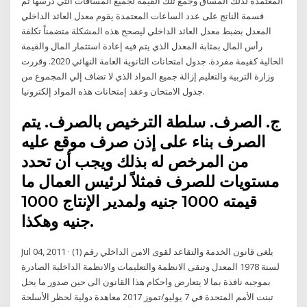
المعتمدة لذلك المساق وجمع تلك القيمة لجميع المساقات التي ‏درسها ثم
قسمة الناتج على عدد الساعات المعتمدة يقوم معدل العائد الداخلي
المعدل بضبط معدل العائد الداخلي ليصحح هذه المشكلة متضمناً تكلفة
رأس المال بمثابة المعدل الذي يتم فيه إعادة استثمار المال والقيمة
الحالية كقيمة مفردة. جدول امتحانات الثانوية العامة النهائي 2020. وقررت
وزارة التربية والتعليم إزالة جميع المواد الذي لا تضاف إلي المجموع من
جدول الامتحان وعقد إمتحانات هذه المواد إلكترونيا.
ج. الصرف. سلطة الترخيص بالصرف. يتم
الصرف بناء على إذن صرف موقع عليه
من المرخص له بذلك ويجب أن تحدد
مستويات للصرف فمثلاً لرئيس العمال ما
قيمته 1000 جنيه ولمدير الإنتاج 1000
جنيه وهكذا.
Jul 04, 2011 · يلغى قانون الخدمة والتقاعد لقوى الامن الداخلي رقم (1)
لسنة 1978 المعدل وتبقى الانظمة والتعليمات والانظمة الداخلية الصادرة
بموجبه نافذة بما لا يتعارض واحكام هذا القانون الى حين صدور ما يحل
تبنت الأمم المتحدة في 7 يوليو/تموز 2017 معاهدة دولية لحظر الأسلحة