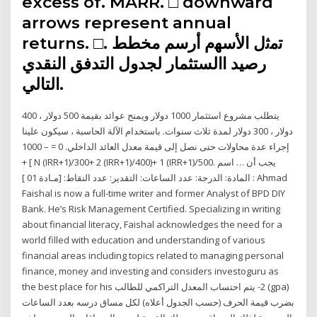
excess of. MARR. □ downward
arrows represent annual
returns. □. ﺗﻣﺛل اﻷﺳﮭم أرسم مخطط
رصيد االستثمار لجدول التدفق النقدي
التالي.
يتطلب مشروع استثمار 1000 دولار ويمنح عوائد بقيمة 500 دولار ، 400
دولار ، 300 دولار لمدة ثلاث سنوات. باستخدام الآلة الحاسبة ، سيكون علينا
إجراء عدة محاولات حتى نصل إلى قيمة معدل العائد الداخلي. 0 = – 1000
+ [ N (IRR+1)/300+ 2 (IRR+1)/400)+ 1 (IRR+1)/500. يجب أن … اسم
المادة: الدرجة: عدد الساعات: التقدير: عدد النقاط: [مـادة 01 ] : Ahmad
Faishal is now a full-time writer and former Analyst of BPD DIY
Bank. He’s Risk Management Certified. Specializing in writing
about financial literacy, Faishal acknowledges the need for a
world filled with education and understanding of various
financial areas including topics related to managing personal
finance, money and investing and considers investoguru as
the best place for his ‏2-‏ يتم احتساب المعدل التراكمي للطالب (‏gpa‏)
بضرب قيمة الحرف (حسب الجدول أعلاه) ‏لكل مساق درسه بعدد الساعات