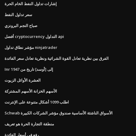
إشارات تداول النفط الخام الحرة
سعر تداول النفط
صباح النجم البرونزي
أفضل cryptocurrency التداول api
مؤشر نطاق تداول ninjatrader
الفرق بين نظرية تعادل القوة الشرائية ونظرية تعادل سعر الفائدة
Inr إلى [أوسد] تاريخ من 1947
العشرة الأوائل الزيوت
الأسهم الخزانة الأسهم المشتركة
اطلب 1099 أشكال متنوعة على الإنترنت
Schwab الأسواق الناشئة الأساسية صندوق مؤشر الشركات الكبيرة
منطقة التجارة الحرة هو تعريف
رفع في أسعار الفائدة