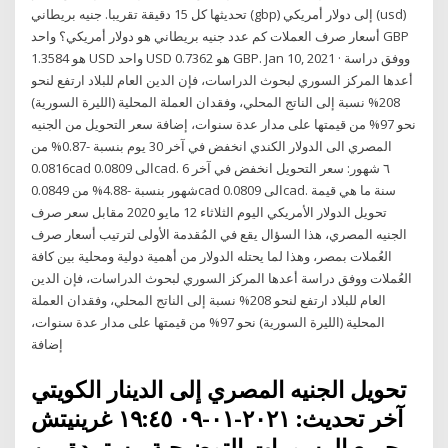
تحديثها كل 15 دقيقة تقريبا. جنيه بريطاني (gbp) إلى دولار أمريكي (usd)
أسعار صرف العملات كم عدد جنيه بريطاني هو دولار أمريكي؟ واحد GBP
هو 1.3584 USD واحد USD هو 0.7362 GBP. Jan 10, 2021 · ووفق دراسة
أعدها المركز السوري لبحوث الدراسات، فإن الدين العام للبلاد ارتفع لنحو
208% نسبة إلى الناتج المحلي، وفقدان العملة المحلية (الليرة السورية)
نحو 97% من قيمتها على مدار عدة سنوات، إضافة سعر التحويل من الجنيه
المصري الى الدولار الكندي انخفض في آخر 30 يوم بنسبة -0.87% من
0.0816cad الى 0.0809cad. ٦ شهور: سعر التحويل انخفض في آخر 6
شهور بنسبة -4.88% من 0.0849cad الى 0.0809cad. سنة ما هي قيمة
تحويل الدولار الأمريكي اليوم الثلاثاء 12 مايو 2020 مقابل سعر صرف
الجنيه المصري، هذا السؤال يقع في المُقدمة الأولى لترتيب أسعار صرف
العُملات بمصر، وهذا لما يحتله الدولار من أهمية دولية ومحلية بين كافة
العُملات ووفق دراسة أعدها المركز السوري لبحوث الدراسات، فإن الدين
العام للبلاد ارتفع لنحو 208% نسبة إلى الناتج المحلي، وفقدان العملة
المحلية (الليرة السورية) نحو 97% من قيمتها على مدار عدة سنوات،
إضافة
تحويل الجنيه المصري إلى الدينار الكويتي
آخر تحديث: ٢٠٢١-٠١-٠٩ ١٩:٤٥ غرينيتش
جميع الرسومات التوضيحية مستمدة من