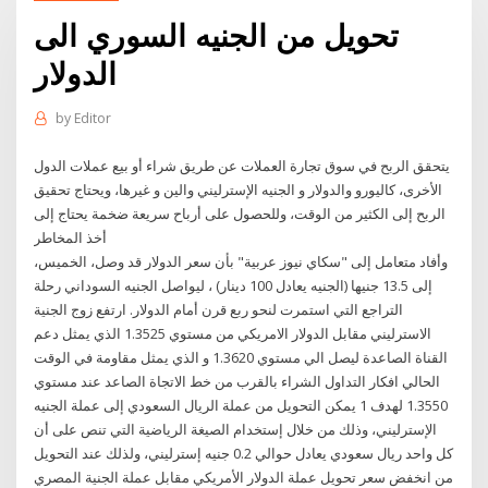
تحويل من الجنيه السوري الى
الدولار
by
Editor
يتحقق الربح في سوق تجارة العملات عن طريق شراء أو بيع عملات الدول
الأخرى، كاليورو والدولار و الجنيه الإسترليني والين و غيرها، ويحتاج تحقيق
الربح إلى الكثير من الوقت، وللحصول على أرباح سريعة ضخمة يحتاج إلى
أخذ المخاطر
وأفاد متعامل إلى "سكاي نيوز عربية" بأن سعر الدولار قد وصل، الخميس،
إلى 13.5 جنيها (الجنيه يعادل 100 دينار) ، ليواصل الجنيه السوداني رحلة
التراجع التي استمرت لنحو ربع قرن أمام الدولار. ارتفع زوج الجنية
الاسترليني مقابل الدولار الامريكي من مستوي 1.3525 الذي يمثل دعم
القناة الصاعدة ليصل الي مستوي 1.3620 و الذي يمثل مقاومة في الوقت
الحالي افكار التداول الشراء بالقرب من خط الاتجاة الصاعد عند مستوي
1.3550 لهدف 1 يمكن التحويل من عملة الريال السعودي إلى عملة الجنيه
الإسترليني، وذلك من خلال إستخدام الصيغة الرياضية التي تنص على أن
كل واحد ريال سعودي يعادل حوالي 0.2 جنيه إسترليني، ولذلك عند التحويل
من انخفض سعر تحويل عملة الدولار الأمريكي مقابل عملة الجنية المصري