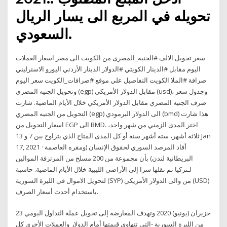
تحويله في المربع الى يسار الريال
السعودي.
سعر تحويل الالف #الجنية_المصرى من الكويت الى مصر اسعار العملات
اليوم مقابل #الدينار الكويتي #الدولار الدينار الأردني اليورو الاسترليني
صرافة #الملا الكويت التفاصيل علي موقع #صرافات_الكويت سعر اليوم
وتحويل الجنيه المصري (egp) مقابل الدولار الأمريكي (usd)، وجدول سعر
صرف الجنيه المصري مقابل الدولار الأمريكي خلال الأيام الماضية. شارت
التحويل من الجنيه المصري (egp) الى الدولار البرمودي (bmd) هذا شارت
اسعار التحويل من EGP الى BMD. اختر المدى الزمني من شهر واحد،
ثلاثة أشهر، ستة أشهر سنة أو كل المدى المتاح الذي يتراوح بين 7 و 13 Jan
17, 2021 · أفاد المرصد السوري لحقوق الإنسان (ومقره العاصمة
البريطانية لندن) بأن مجموعة من 200 مسلح من المرتزقة الموالين
لـتركيا تم نقلها سرا إلى الأراضي الليبية خلال الأيام الماضية. حاسبة
لتحويل الاموال في الليرة السورية (SYP) من والى الدولار الأمريكي (USD)
باستخدام أحدث أسعار الصرف.
23 حزيران (يونيو) 2020 وتهدف المعارضة إلى تحويل عملة التداول اليومي
من الليرة السورية -التي تتهاوى قيمتها أمام الدولار والعملات الأخرى كل