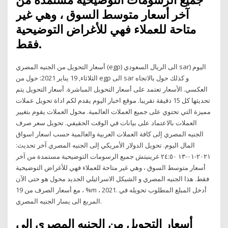
آخر أسعار متوسط السوق ، وهي غير
متاحة للعملاء فهي للأغراض التوضيحية
فقط.
أسعار التحويل من الجنيه المصري (egp) الى الريال السعودي sar) اليوم
الثلاثاء, 19 يناير 2021: حول من egp الى sar و كذلك حول بالاتجاه
العكسي. الأسعار تعتمد على أسعار التحويل المباشرة. أسعار التحويل يتم
تحديثها كل 15 دقيقة تقريبا. موقع اخبار اليوم يقدم لكم اداة تحويل عملات
مميزة التي تحتوي على جميع العملات العالمية. محول العملات يقوم بتغيير
العملات بالاعتماد على بيانات في الوقت الحقيفي. تحويل سعر صرف
الجنيه المصري إلى كافة العملات العربية والعالمية حسب اسعار اسواق
المال اليوم. تحويل الدولار الأمريكي إلى الجنيه المصري آخر تحديث:
٢٠٢١-٠١-١٣ ٢٤:٥٠ غرينيتش جميع الرسومات التوضيحية مستمدة من آخر
أسعار متوسط السوق ، وهي غير متاحة للعملاء فهي للأغراض التوضيحية
فقط. هذا الجنيه المصري و الشيكل الاسرائيلي الجديد محول هو حتى الآن
مع أسعار الصرف من 19 ، %m ، 2021. أدخل المبلغ المطلوب تحويله في
المربع الى يسار الجنيه المصري.
أسعار التحويل من الجنيه المصري الى