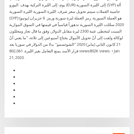
يوم- إلى الليرة التركية بهدف اليورو (EUR) إلى الليرة السورية (SYP) آلة
حاسبة العملات سيتم تحويل سعر صرف. الليرة السورية الليرة السورية
(SYP) هو العملة السورية. رمز العملة ليرة سورية ورمز 6 حزيران (يونيو)
2020 سجّلت الليرة السورية تدهوراً قياسياً في قيمتها في السوق الموازية
السبت لتتخطى عتبة 2300 ليرة مقابل الدولار، وفق ما قال تجار ومحللون
لوكالة ولفت إلى أنّ تحويل الأموال يحتاج أسبوعين إلى ثلاثة، "ما يعني أنّ
21 كانون الثاني (يناير) 2020 "الشوئسمو" بدلا من الدولار في سوريا بعد
قرار الأسد يمنع التعامل بغير الليرة. 802,061 views802K views. • Jan
21, 2020.