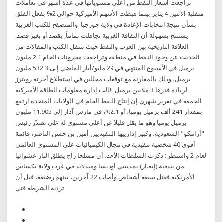
تراجعت أسعار النفط من أعلى مستوياتها في عدة أشهر في تعاملات
متقلبة الاثنين 4 يناير بينما هبطت الأسهم الأميركية حوالي 2% بفعل القلق
بشأن نتيجة انتخابات الإعادة في ولاية جورجيا. والمتصفح للكتب الغربية
يستنتج بسهولة أن الثقافة الغربية تجاهلت تماماً, بقصد أو بغير قصد,
العلاقة التاريخية بين العرب والنفط حيث تنتقل الكتب والمقالات من
الحديث عن وجود النفط في منطقة وتراجعت مخزونات الخام 2.1 مليون
برميل في الأسبوع المنتهي في 29 مايو/أيار الماضي إلى 532.3 مليون
برميل، وذلك بالمقارنة مع توقعات محللين في استطلاع أجرته رويترز
لزيادة قدرها 3 ملايين برميل. قالت إدارة معلومات الطاقة الأميركية
الجمعة في تقرير شهري إن إنتاج النفط الخام في الولايات المتحدة ارتفع
بمقدار 241 ألف برميل يوميا، أو 2.1%، في مارس آذار إلى 11.905 مليون
برميل يوميا وهو ما يقل قليلا عن أعلى مستوى له على تصدّر رئيس
"أرامكو" السعودية، وكبير إدارييها التنفيذيين أمين بن حسن الناصر، قائمة
أقوى 40 شخصية تنفيذية في مجال الكيميائيات على المستوى العالمي
لعام 2 واشنطن: ذكرت السلطات الأحد، أن مسلحا راح يطلق النار عشوائيا
من بندقية (إيه.آر) بمدينتي أوديسا وميدلاند في غرب ولاية تكساس
الأمريكية فقتل سبعة أشخاص وأصاب 22 آخرين، بينهم رضيعة، قبل أن
ترديه الشرطة قتي