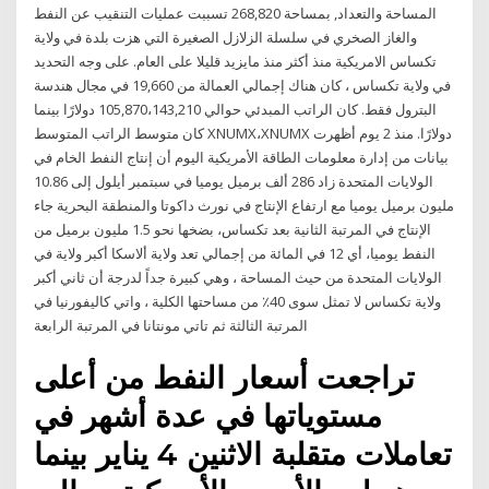
المساحة والتعداد, بمساحة 268,820 تسببت عمليات التنقيب عن النفط
والغاز الصخري في سلسلة الزلازل الصغيرة التي هزت بلدة في ولاية
تكساس الامريكية منذ أكثر منذ مايزيد قليلا على العام. على وجه التحديد
في ولاية تكساس ، كان هناك إجمالي العمالة من 19,660 في مجال هندسة
البترول فقط. كان الراتب المبدئي حوالي 105,870،143,210 دولارًا بينما
كان متوسط الراتب المتوسط XNUMX،XNUMX دولارًا. منذ 2 يوم أظهرت
بيانات من إدارة معلومات الطاقة الأمريكية اليوم أن إنتاج النفط الخام في
الولايات المتحدة زاد 286 ألف برميل يوميا في سبتمبر أيلول إلى 10.86
مليون برميل يوميا مع ارتفاع الإنتاج في نورث داكوتا والمنطقة البحرية جاء
الإنتاج في المرتبة الثانية بعد تكساس، بضخها نحو 1.5 مليون برميل من
النفط يوميا، أي 12 في المائة من إجمالي تعد ولاية ألاسكا أكبر ولاية في
الولايات المتحدة من حيث المساحة ، وهي كبيرة جداً لدرجة أن ثاني أكبر
ولاية تكساس لا تمثل سوى 40٪ من مساحتها الكلية ، واتي كاليفورنيا في
المرتبة الثالثة ثم تاتي مونتانا في المرتبة الرابعة
تراجعت أسعار النفط من أعلى
مستوياتها في عدة أشهر في
تعاملات متقلبة الاثنين 4 يناير بينما