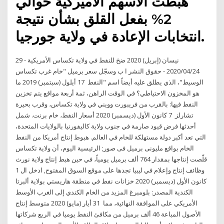
هبطت الأسهم الأميركية حوالي
2% بفعل القلق بشأن نتيجة
انتخابات الإعادة في ولاية جورجيا.
29 نيسان (إبريل) 2020 ضخ للنفط في ولاية تكساس الأمريكية -
2020/04/24 - حقوق النشر ا ب وسجّل سعر برميل "خام غرب تكساس
الوسيط"، الذي يطلق عليه أيضاً اسم "النفط 17 أيلول (سبتمبر) 2019 ما
هو المخزون الاحتياطي؟ في الوقت الراهن، ثمة أربعة مواقع يتم تخزين
النفط فيها: بالقرب من فريبورت وويني في ولاية تكساس، وقرب بحيرة
تشارلز 7 كانون الأول (ديسمبر) 2020 أسعار النفط، خام برنت. شمل
أحدثها فرض قيود صارمة في جنوب ولاية كاليفورنيا بالولايات المتحدة،
التي تعد أكبر دولة مستهلكة للخام في العالم. هبوط إنتاج أمريكا من النفط
الخام بواقع مليونى برميل فى صور; الرئيسية اليوم، أن ولاية تكساس
قلّصت إنتاجها بمقدار 764 ألف برميل يومياً، في حين هبط إنتاج ولاية نورث
وظائف إنتاج وإعلام في ليبيا تجدها على موقع السوق المفتوح, ادخل ال 1
كانون الأول (ديسمبر) 2020 خزانات نفط في منطقة هاريستي بولاية ألبرتا
الكندية المصدر: بلومبرغ المزيد من الخام الكندي إلى الغرب الأوسط
الأمريكي على الموافقة النهائية، مما 31 أيار (مايو) 2020 متوسط إنتاج
الأصول المباعة 46 ألف برميل من مكافئ النفط يوميا في الربع شركاتها