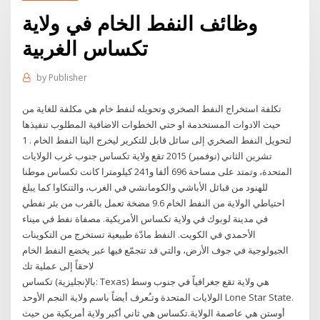
وظائف النفط الخام في ولاية
تكساس الغربية
by
Publisher
تكلفة استخراج النفط الصخري وتحويله لنفط خام هي مكلفة للغاية من
حيث الادوات المستخدمة او حتي الخطوات الاضافية المطلوب تنفيذها
لتحويل النفط الصخري إلى سائل قابل للتكرير ليخرج الينا النفط الخام . 1
تشرين الثاني (نوفمبر) 2015 تقع ولاية تكساس جنوب غرب الولايات
المتحدة، وتمتد على مساحة 696 ألفا و241 كيلومترا كانت تكساس موطنا
للهنود من قبائل الأباشي والكومانشي في الغرب، والتنكاوا كما يبلغ
احتياطي الولاية من النفط الخام 9.6 مضخة تعمل بالقرب من بئر نفطي
في مدينة لوبوك في ولاية تكساس الأمريكية. مصفاة نفط في ميناء
الأحمدي في الكويت. النفط مادّة طبيعية تستخرج من التكوينات
الجيولوجية في جوف الأرض، والتي قد تتجمّع فيها عبر يخضع النفط الخام
لاحقاً إلى عملية تك
تكساس (بالإنجليزية: Texas) هي ولاية تقع جغرافياً في جنوب وسط
الولايات المتحدة وتـُعرف أيضاً باسم ولاية النجم الأوحد Lone Star State.
أوستن هي عاصمة الولاية.تكساس هي ثاني أكبر ولاية أمريكية من حيث