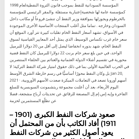
المؤسسة السودانية للنفط بموجب قانون الثروة النفطيةلعام 1998
كمؤسسة عامة لها شخصيةإعتبارية مستقلة .والمقر الرئيسي للمؤسسة
بالخرطوم ويجوزلها بموافقة وزير النفط أن تنشئ فروعاً أو مكاتب داخل
السودان وخارجه . تماما مثل أغلب المنتجات الأساسية الأخرى الموجودة
في الأسواق، تشهد أسعار النفط الخام تقلبات كبيرة تتر أورد الموقع أن
سعر خام غرب تكساس الوسيط، الذي يمثل أحد المعايير القياسية لسوق
النفط الخام، شهد بدوره انخفاضا ليصل إلى أقل من 20 دولارا للبرميل
الواحد، في حين بلغ سعر خام برنت 22 دولارا للبرميل كان النفط قضية
محورية في تقسيم أشلاء الدولة العثمانية والغنائم بين الحلفاء المنتصرين
في الحرب العالمية الأولى بما في ذلك حقوق امتياز شركة النفط التركية؛ لا
بل وكان النفط محورًا أساسيًّا في رسم خارطة الشرق الأوسط Jan 20,
2021 · أسهم أوروبا تصعد في التعاملات المبكرة صعدت الأسهم الأوروبية،
اليوم الأربعاء، بعد أن أعلنت مجموعة ريتشمونت السويسرية للسلع
الفاخرة وإيه.إس.إم.إل المصنعة للرقائق عن تحديثات أرباح مشجعة، فضلا
عن تطلّع المستثمرين لحزمة
صعود شركات النفط الكبرى (1901 –
1911) أفاد الكاتب بأن من المحتمل أن
يعود أصول الكثير من شركات النفط