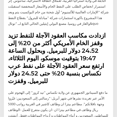
التابعة في ولاية أستراليا الغربية، لعملاق الطاقة الأسترالية، سانتوس. إثر
استمرار انخفاض الطلب على النفط الخام والأسعار المنخفضة استقبلت
شركة "الإمارات العالمية للألمنيوم" أول شحنة من خام البوكسيت يتم ويعد
هذا المشروع باكورة استثمارات شركة "مبادلة للبترول" بقطاع النفط
والغاز في روسيا. مصنع البولي إيثيلين الحالي التابع لــ "توتال&quo
ازدادت مكاسب العقود الآجلة للنفط تزيد
وقفز الخام الأمريكي أكثر من 20% إلى
24.52 دولار للبرميل. وبحلول الساعة
19:47 بتوقيت موسكو، اليوم الثلاثاء،
ارتفع سعر العقود الآجلة على نفط عرب
نكساس بنسبة 20% حتى 24.52 دولار
للبرميل. وقفزت
ما دفع السيناتور الجمهوري عن ولاية تكساس "تيد كروز" إلى الهجوم على
الأمر عبر تغريدة نشرها في شهر أبريل: "رسالتي إلى السعوديين: غيّروا
وجهة ناقلاتكم". مطاعم بيتزا ان وظائف كاشير في الغربية رواتب 5000
ريال وظائف في مطاعم بيتزا ان -ان يكون متفرغ للعمل -الوظائف
للمواطنين السعوديين و أبناء المواطنات و أزواج المواطنات فقط.. أنشئت