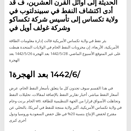
الحديثة إلى أوائل القرن العشرين، ف قد
أدى اكتشاف النفط في سبيندلتوب في
ولاية تكساس إلى تأسيس شركة تكساكو
وشركة غولف أويل في
بئر نفط في ولاية تكساس الأمريكية قالت إدارة معلومات الطاقة
الأمريكية، الأربعاء، إن مخزونات النفط الخام في الولايات المتحدة هبطت
على غير المتوقع الأسبوع الماضي. 28‏‏/5‏‏/1442 بعد الهجرة 26‏‏/5‏‏/1442 بعد
الهجرة
1‏‏/6‏‏/1442 بعد الهجرة
في هذا القسم سوف تجدون كل ما يتعلق بأسعار النفط الخام، عرض
أسعار النفط مباشر، أخبار تقارير النفط بالإضافة لمقالات، تحليلات النفط
الخام برنت وخام wti. وتجاهلت الأسواق قرارا من الجهة التنظيمية للطاقة
في ولاية تكساس الأمريكية، أكبر ولاية منتجة للنفط في أمريكا، بالتخلي عن
مقترح لخفض الإنتاج بنسبة 20% في ظل خفض السعودية وروسيا ودول
أخرى كبرى