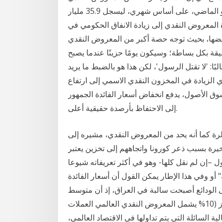
بمفهومه الواسع ن2 في الكويت بمعدل 1.5% بنهاية يوليو الماضي، على أساس شهري، ليسجل 35.9 مليار
بيل زيادة المعروض النقدي إلى زيادة الانفاق الحكومي في
ضها، بحيث توجه حصة أكبر من المعروض النقدي
ة بكل بساطة؛ وسيكون يومًا حزينًا عندما يصبح
بًا: 'لا تقتل الرسول'، لكن هذا هو بالضبط ما يريد
الزيادة في المخزون النقدي الاسمي إلى ارتفاع
 الأصول، يدفع انخفاض أسعار الفائدة الجمهور
إلى الاحتفاظ بأرصدة حقيقية أعلى.
رة كما أنه يحد من المعروض النقدي، مشيره إلى
خيرة بسبب ذعر كورونا واتجاههم إلى تخزين يعتبر
ل –إن لم نقل كلها- وهو في أكثر تعريفاته شيوعا
أو وفي هذا الإطار يمكن القول أن أسعار الفائدة
ى الودائع أصبحت سالبة في العراق، إذ أن متوسط
أسعار الفائدة الاسمية للسنوات 1997- 2008 لم تتجاوز (10% يشمل المعروض النقدي العالمي العملات
ة السائلة التي يتم تداولها في الاقتصاد العالمي،