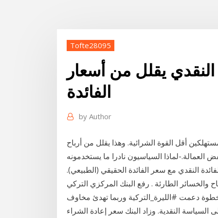
Tofte28095
النقدي يقلل من أسعار
الفائدة
by
Author
هلكين أقل القوة الشرائية. وهذا يقلل من أرباح
ض العمالة.-لماذا السياسيون نادرا ما يستخدمونه
زن الاقتصادي . 1ـ تساوي سعر الفائدة النقدي مع سعر الفائدة الحقيقي (الطبيعي).
ار مع حجم الادخار . 3ـ انعدام الارباح والخسائر الطارئة . رفع البنك المركزي التركي
ساس اليوم، في خطوة دعمت #الليرة_التركية وربما تهدئ مخاوف
لسياسة النقدية. وزاد البنك سعر إعادة الشراء