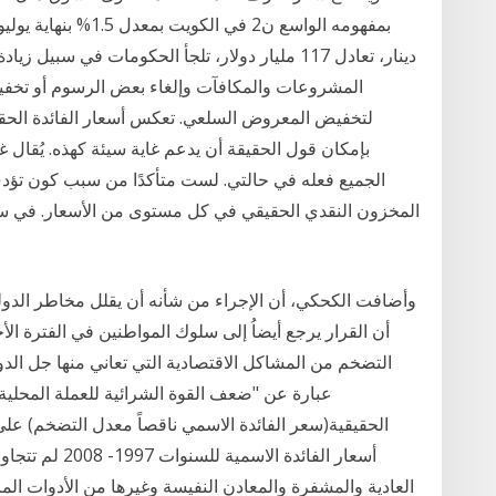
دينار، تعادل 117 مليار دولار، تلجأ الحكومات في س
المشروعات والمكافآت وإلغاء بعض الرسوم أو تخفي
لتخفيض المعروض السلعي. تعكس أسعار الفائدة الحقيق
بإمكان قول الحقيقة أن يدعم غاية سيئة كهذه. يُقال غال
الجميع فعله في حالتي. لست متأكدًا من سبب كون تؤدي 
المخزون النقدي الحقيقي في كل مستوى من الأسعار. في سوق
وأضافت الكحكي، أن الإجراء من شأنه أن يقلل مخاطر الدول
أن القرار يرجع أيضاُ إلى سلوك المواطنين في الفترة الأ
التضخم من المشاكل الاقتصادية التي تعاني منها جل الدو
عبارة عن "ضعف القوة الشرائية للعملة المحلية" 
الحقيقية(سعر الفائدة الاسمي ناقصاً معدل التضخم) عل
العادية والمشفرة والمعادن النفيسة وغيرها من الأدوات المالي