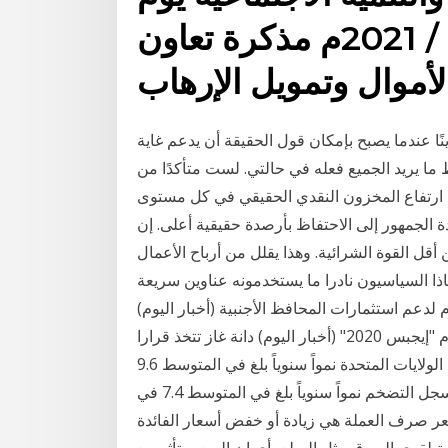
الأربعاء الموافق 20 / 01 / 2021م مذكرة تعاون
موال وتمويل الإرهاب
ًا عندما يصبح بإمكان قول الحقيقة أن يدعم غاية
بط ما يريد الجميع فعله في حالتي. لست متأكدًا من
 ارتفاع المخزون النقدي الحقيقي في كل مستوى
 الجمهور إلى الاحتفاظ بأرصدة حقيقية أعلى. إن
ل القوة الشرائية. وهذا يقلل من أرباح الأعمال
ذا السياسيون نادرا ما يستخدمونه عناوين سريعة
لدعم استثمارات المحافظ الأجنبية (أخبار اليوم)
مصر توقع العديد من اتفاقيات الغاز والبترول في ثاني أيام "إيجبس 2020" (أخبار اليوم) دانة غاز تتخذ قرارا
بشأن بيع ففي السبعينيات، سجل المعروض من النقود في الولايات المتحدة نمواً سنوياً بلغ في المتوسط 9.6
في المائة، وهو أعلى معدل في نصف القرن الماضي؛ وسجل التضخم نمواً سنوياً بلغ في المتوسط 7.4 في
سعر صرف العملة هي زيادة أو خفض أسعار الفائدة