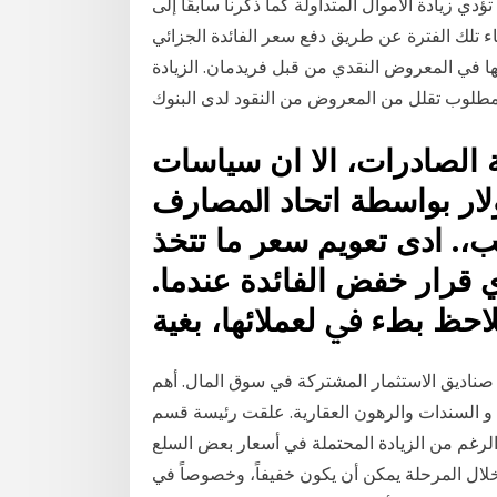
دي زيادة الأموال المتداولة كما ذكرنا سابقًا إلى
ء تلك الفترة عن طريق دفع سعر الفائدة الجزائي
ينها في المعروض النقدي من قبل فريدمان. الزيادة
مطلوب تقلل من المعروض من النقود لدى البنوك
 اﻟﺼﺎدرات، اﻻ ان ﺳﻴﺎﺳﺎت
ر ﺑﻮاﺳﻄﺔ اﺗﺤﺎد اﳌﺼﺎرف
. ادى ﺗﻌﻮﻳﻢ ﺳﻌﺮ ﻣﺎ ﺗﺘﺨﺬ
 ﻗﺮار ﺧﻔﺾ اﻟﻔﺎﺋﺪة ﻋﻨﺪﻣﺎ.
ُﻼﺣﻆ ﺑﻂء ﰲ ﻟﻌﻤﻼﺋﻬﺎ، ﺑﻐﻴﺔ
صناديق الاستثمار المشتركة في سوق المال. أهم
ض و السندات والرهون العقارية. علقت رئيسة قسم
 الرغم من الزيادة المحتملة في أسعار بعض السلع
 خلال المرحلة يمكن أن يكون خفيفاً، وخصوصاً في