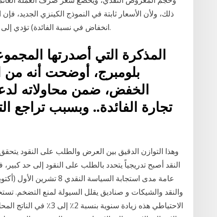
وحجم المعروض النقدي، ويخضع سعر صرف العملة العائمة 
ذلك، ولأن الأسعار ثابتة في النموذج الكينزي الجديد، فإن
انخفاض في نسبة الفائدة) تؤدي إلى زيادة الإنتاج وانخفاض البطالة على المدى القصير.
المذكرة التي أصدرتها المجموع
بلومبرج، أوضحت أنه من ال
الخفض، ضمن محاولاته لدعم
تجارة الفائدة.. وبسبب تراجع ا
وهذا التوازن الدقيق بين العرض والطلب على النقود يتحقق
النقد أصبح تدريجياً يتحدد بالطلب على النقود إلى حد كبير
والنقد والشيكات و صناديق يقلل السيولة لمنع التضخم. تستخ