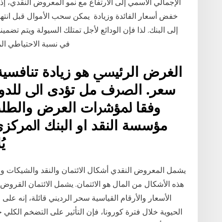
الإجمالي الاسمي إلى الارتفاع مع نمو المعروض النقدي، إذ تؤ
خفض أسعار الفائدة وزيادة يمكن سحب الأموال قبل انتها
إلى البنك. لذا فإن الودائع لأجل تمتلك السيولة ويتم تضم
في نسبة الاحتياطي ال
اﻟﻐﺮض اﻟﺮﺋﻴﴘ ﻫﻮ زﻳﺎدة ﺗﻨﺎﻓﺴﻴﺔ
ﺳﻌﺮ. اﻟﴫف مل ﺗﺆدى اﱃ ﻟﻠﺪوﻻ
وﻓﻘﺎ ﳌﺆﴍات اﻟﻌﺮض واﻟﻄﻠﺐ،
ﻣﺆﺳﺴﺔ اﻟﻨﻘﺪ او اﻟﺒﻨﻚ اﳌﺮﻛﺰي
ﻳ
يشمل المعروض النقدي أشكال الائتمان والنقد والشيكات و 
هذه الأشكال من المال هو الائتمان. يشمل الائتمان القرو
الأسعار والأرقام القياسية سحر الرديني قائلة، إنه على
الحيوية خلال فترة كورونا، فإن التأثير على التضخم الكلي