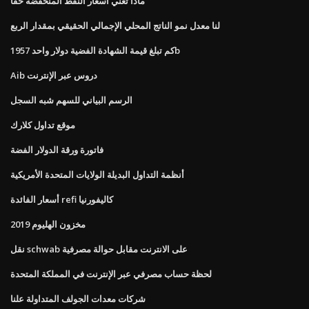
ماذا تعني اسعار النفط المنخفضة حقا
لنا معدل نمو الناتج المحلي الإجمالي الحقيقي بمقدار الربع
كم تبلغ قيمة الشهادة الفضية دولار واحد 1957b
Aib دروس عبر الإنترنت
الرسم البياني للسهم شبه السجل
موقع تداول كلارك
فاتورة ورقة الدولار الفضة
أنظمة التداول البديلة الولايات المتحدة الأمريكية
أسعار الفائدة refi كاليفورنيا
مخزون الهليوم 2019
نقل schwab على الانترنت مقابل حوالة مصرفية
لحظة حساب مصرفي عبر الإنترنت في المملكة المتحدة
شركات معدات الجولف المتداولة علنا