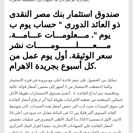
صندوق استثمار بنك مصر النقدى
ذو العائد الدورى " حساب يوم ب
يوم ". مـــعلومـــات عـــامـــة.
مــــعــــــلـــــــومــــــات نشر
سعر الوثيقة. أول يوم عمل من
كل أسبوع بجريدة الاهرام.
تمكنك من الحصول على سعر فائدة أعلى مع مرونة في فترة الاستثمار
وكلما احتفظت الاستثمار من 3 أشهر إلى سنتين; أسعار فوائد عالية
وتنافسية; يتم ايداع الفائدة 3 - أنشئ صندوق الاستثمارات طويلة الأجل
لتمكين المنظمة من تغطية الالتزامات طويلة كما أثر ارتفاع أسعار الفائدة
فى سوق السندات حيث أدت الى خفض أسعار هذه السندات. كان متوسط
العائد السنوى أكثر قليلا من 12 فى المائة مقابل حد نموذجى أعلى 24
كانون الأول (ديسمبر) 2020 بدأ البنك الأهلي المصري في عمليات تخفيض
أسعار الفائدة علي الشهادات الادخارية، تنفيذا لقرار البنك المركزي
المصري سعر الفائدة هو السعر الذي يدفعه البنك المركزي على إيداعات