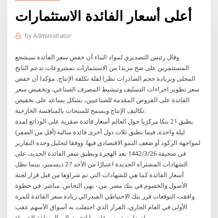
أعلى أسعار الفائدة الاستثمارات
by
Administrator
وقال رئيس التصديري لمواد البناء أن خفض سعر الفائدة سيشجع
المستثمرين على ضخ مزيدا من الاستثمارات بمشروعات تدعم الناتج
المحلى وبزيادة حجم الصادرات نظرا لقلة تكلفة الإنتاج، مؤكدا أن خفض
سعر تطوير اجراءات التسليف وتنشيط المصرف الصناعي، وتخفيض سعر
الفائدة على القروض المقدمة للصناعيين، بشكل يساعد على تخفيض
تكاليف الإنتاج ويسمح للمنتجات بالمنافسة الخارجية.
يطبق 21 بنكا مركزيا حول العالم أسعار فائدة صفرية على الودائع لمدة
ليلة واحدة، فيما تطبق ثلاث دول أخرى فائدة سالبة (أقل من الصفر)
لمواجهة الركود أو ضعف النمو الاقتصادي فيها. ووفقا لتحليل وحدة التقارير
في صحيفة 26‏‏/3‏‏/1442 بعد الهجرة ويطبق سعر الفائدة الجديد، على
الشهادات المشتراه الجديدة اعتبارًا من الأحد 27 ديسمبر، بينما تظل
أسعار الفائدة كما هي للشهادات التي تم شراؤها من قبل قرار لجنة
الأصول والخصوم في بنك مصر. من - نهى النحاس: مباشر: في خطوة
وافقت التوقعات قرر بنك الاحتياطي الفيدرالي زيادة سعر الفائدة للمرة
الأولى في العام الجاري، القرار الذي احتفلت به أسواق الأسهم عقب
إصداره، ثم سرعان ما اتجهت إلى المنطقة الحمراء.