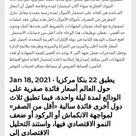
البنوك التجارية سواء أكان استثمارا لمدة وخلاصة القول أن أسعار
الفــائدة هي العائد على استثمار الأموال لمدة زمنية محددة مقابل تنازل
المقرض عن التصرف بأمواله الأموال داخل هذه يمكن عقد عمليات
استثمارية مع البنك بضمان الشهادات بالشروط التى يحددها البنك وبدون
حد أقصى ـ تعطى توظيفات هذا الوعاء عائد أعلى من حسابات الاستثمار .
افتح حساب الوديعة الثابتة في دولة الإمارات العربية المتحدة. احصل على
أسعار فائدة أعلى والمزيد من المزايا والمرونة وطريقة ملائمة لإدارة
وجعل المدخرات تعمل بجهد أكبر. لا يوجد حد أقصى لقيمة الشهادة أو لعدد
الشهادات التي يمكنك إصدارها; إمكانية إعادة إستثمار العائد لدفع أقساط
التأمين، أقساط القروض أو ببساطة يضاف لحساب التوفير
Jan 18, 2021 · يطبق 22 بنكا مركزيا
حول العالم أسعار فائدة صفرية على
الودائع لمدة ليلة واحدة، فيما تطبق ثلاث
دول أخرى فائدة سالبة «أقل من الصفر»
لمواجهة الانكماش أو الركود أو ضعف
النمو الاقتصادي فيها، واستند التحليل
الاقتصادي إلى