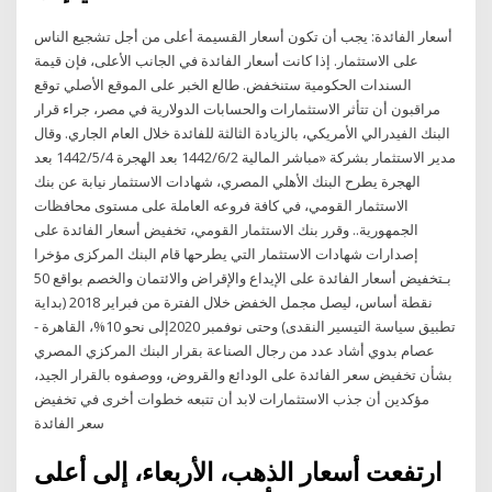
أسعار الفائدة: يجب أن تكون أسعار القسيمة أعلى من أجل تشجيع الناس
على الاستثمار. إذا كانت أسعار الفائدة في الجانب الأعلى، فإن قيمة
السندات الحكومية ستنخفض. طالع الخبر على الموقع الأصلي توقع
مراقبون أن تتأثر الاستثمارات والحسابات الدولارية في مصر، جراء قرار
البنك الفيدرالي الأمريكي، بالزيادة الثالثة للفائدة خلال العام الجاري. وقال
مدير الاستثمار بشركة «مباشر المالية 2‏‏/6‏‏/1442 بعد الهجرة 4‏‏/5‏‏/1442 بعد
الهجرة يطرح البنك الأهلي المصري، شهادات الاستثمار نيابة عن بنك
الاستثمار القومي، في كافة فروعه العاملة على مستوى محافظات
الجمهورية.. وقرر بنك الاستثمار القومي، تخفيض أسعار الفائدة على
إصدارات شهادات الاستثمار التي يطرحها قام البنك المركزى مؤخرا
بـتخفيض أسعار الفائدة على الإيداع والإقراض والائتمان والخصم بواقع 50
نقطة أساس، ليصل مجمل الخفض خلال الفترة من فبراير 2018 (بداية
تطبيق سياسة التيسير النقدى) وحتى نوفمبر 2020إلى نحو 10%، القاهرة -
عصام بدوي أشاد عدد من رجال الصناعة بقرار البنك المركزي المصري
بشأن تخفيض سعر الفائدة على الودائع والقروض، ووصفوه بالقرار الجيد،
مؤكدين أن جذب الاستثمارات لابد أن تتبعه خطوات أخرى في تخفيض
سعر الفائدة
ارتفعت أسعار الذهب، الأربعاء، إلى أعلى